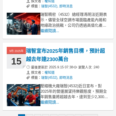
撰文者：
權知道
標籤：
瑞智(4532)
,
即時消息
瑞智精密（4532）總經理馮明法近期表
示，儘管全球空調市場面臨產能內捲和
地緣政治挑戰，公司仍透過高值化產品
和全球布局展現營運韌性，預期第四季
繼續閱讀...
出貨量將超越去年同期，全年獲利有望
成長。馮明法指出，第三季因美國關稅
效應及中國補貼政策到期，提前拉貨潮
瑞智宣布2025年銷售目標，預計超
9月 2025年
導致營運不如預期，但隨著客戶備貨動
能回升，營運將重回正常。
15
越去年達2300萬台
最後更新於
2025.9.15 07:38
瀏覽人次 :
240
撰文者：
權知道
標籤：
瑞智(4532)
,
即時消息
壓縮機大廠瑞智(4532)近日宣布，對
2025年的營運展望持樂觀態度，預期全
年銷售量將超越去年，達到至少2,300萬
台。這一增長預期主要受到關稅問題逐
繼續閱讀...
漸明朗化及第四季外銷客戶庫存回補需
求強勁的推動。瑞智的此番預測顯示其