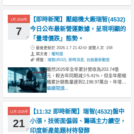
元、中興電、亞力皆攻上漲停或大漲逾
9%。主要受惠於台電強韌電網計畫持續
挹注重電業者龐大訂單，加上綠能、儲
【即時新聞】壓縮機大廠瑞智(4532)
1月 2026年
能等政策紅利催化，為其營運前景帶來
高度能見度。同時，協易機、
7
今日公布最新營運數據，呈現明顯的
「量增價跌」態勢。
最後更新於
2026.1.7 21:42
瀏覽人次 :
158
撰文者：
權知道
標籤：
瑞智(4532)
,
即時消息
,
台股最新動態
雖然2025年全年累計營收為203.74億
元，較去年同期減少5.41%，但全年壓縮
機累計銷售量達到2,198.97萬台，年增
3.56%，成功創下歷史新高紀錄。單看
繼續閱讀...
12月表現，自結合併營收為16.83億元，
月增14.2%、年減9.68%，顯示短期出貨
動能雖有回溫，但整體單價壓力仍影響
【11:32 即時新聞】瑞智(4532)盤中
11月 2025年
營收規模。雖創歷史
21
小漲，技術面偏弱、籌碼主力續空，
印度新產能題材待發酵