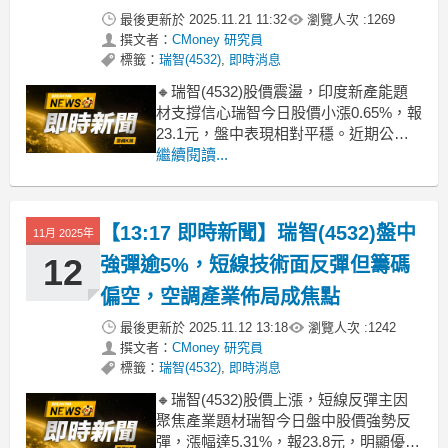
最後更新於
2025.11.21 11:32
瀏覽人次 :
1269
撰文者：
CMoney 研究員
標籤：
瑞智(4532)
,
即時消息
🔸瑞智(4532)股價震盪，印度新產能題
材支撐信心瑞智今日股價小漲0.65%，報
23.1元，盤中表現相對平穩。近期公司
積極佈局印度市場，與大金集團合資新
繼續閱讀...
廠預計第四季投產，市場對未來出貨回
溫有期待。不過，10月營收年減
32.75%，加上外資連日賣超，短線信心
【13:17 即時新聞】瑞智(4532)盤中
11月 2025年
仍受壓抑。法人看法分歧，部分券商維
持區間持
12
強彈逾5%，短線技術面反彈但籌碼
偏空，空調產業佈局成焦點
最後更新於
2025.11.12 13:18
瀏覽人次 :
1242
撰文者：
CMoney 研究員
標籤：
瑞智(4532)
,
即時消息
🔸瑞智(4532)股價上漲，短線反彈主因
聚焦產業題材瑞智今日盤中股價強勢反
彈，漲幅達5.31%，報23.8元，明顯優於