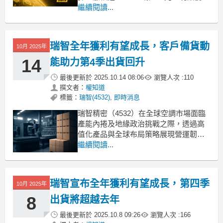
近期低檔震盪。主因在於公司積極推動
繼續閱讀...
高值化產品、加速海外佈局，尤其與印
度大金集團合資設廠，預計第四季開始
生產，市場對未來出貨動能回溫抱持期
瑞智全年獲利有望成長，客戶備貨動
10月 2025年
待。雖然10月營收年減32.75%，但法人
看
14
能助力第4季出貨回升
最後更新於
2025.10.14 08:06
瀏覽人次 :
110
撰文者：
權知道
標籤：
瑞智(4532)
,
即時消息
瑞智精密（4532）在全球空調市場面臨
產能內捲及地緣政治挑戰之際，透過高
值化產品與全球布局策略展現營運韌
性。總經理馮明法表示，客戶備貨動能
繼續閱讀...
將使第4季顯著回溫，出貨有望超越去年
同期，帶動全年獲利有機會超越去年。
第3季營運不如預期因美國關稅效應及中
瑞智宣布全年獲利有望成長，第四季
10月 2025年
國補貼政策到期的提前拉貨潮，使得瑞
智第3季營運表現不如預
8
出貨將超越去年
最後更新於
2025.10.8 09:26
瀏覽人次 :
166