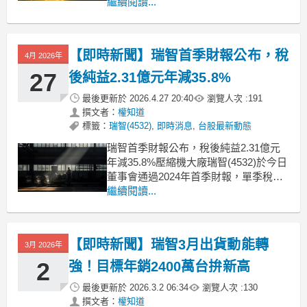
停，報價26.15元、漲幅9.87%，短線走
繼續閱讀...
勢明顯轉強。今日攻上漲停主因在於市
場再度聚焦全球空調與乾衣機壓縮機需
求偏多、加上中國家電汰舊換新與海外
【即時新聞】瑞智首季財報公布，稅
4月 2026年
補貼政策題材延續，帶動壓縮機
27
後純益2.31億元年減35.8%
最後更新於
2026.4.27 20:40
瀏覽人次 :
191
撰文者：
權知道
標籤：
瑞智(4532)
,
即時消息
,
台股最新動態
瑞智首季財報公布，稅後純益2.31億元
年減35.8%壓縮機大廠瑞智(4532)於今日
董事會通過2024年首季財報，單季稅後
純益2.31億元，年減35.8%，每股稅後純
繼續閱讀...
益0.48元。合併營收60.31億元，年減
8.9%，毛利率14.09%，年減2.93個百分
點。儘管首季獲利下滑，但受惠產業景
【即時新聞】瑞智3月出貨動能轉
3月 2026年
氣回暖，3
2
強！目標年銷2400萬台拚新高
最後更新於
2026.3.2 06:34
瀏覽人次 :
130
撰文者：
權知道