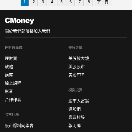
1
2
3
4
5
6
7
8
下一頁
在壓縮機市場中持續保持增長的決心。
瑞智海外布局持續推進瑞智在海外市場
的布局也在穩步
關於我們
部落格
加入我們
理財寶商城
美股專區
理財寶
美股放大鏡
軟體
美股股市
講座
美股ETF
線上課程
模擬投資
影音
合作作者
股市大富翁
選股網
股市社群
雲端控股
股市爆料同學會
報明牌