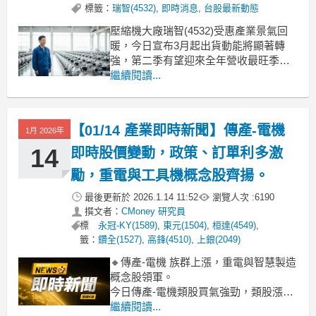
標籤：
瑞智(4532)
,
即時消息
,
台股最新動態
壓縮機大廠瑞智(4532)受惠產業景氣回
暖，今日宣布3月起出貨動能將顯著轉
強，第二季有望迎來全年營收最旺季。
公司設定今年壓縮機出貨目標為2400萬
繼續閱讀...
台，力拚續創歷史新高。雖然2月受農曆
春節工作天數減少影響，但目前排單狀
況良好，加上一月營收已達19.64億元、
【01/14 產業即時新聞】傳產-電機
1月 2026年
月增16.72%，創下九個月來新高，顯示
客戶
14
即時股價變動，政策、訂單利多激
勵，重電與工具機概念股齊揚。
最後更新於
2026.1.14 11:52
瀏覽人次 :
6190
撰文者：
CMoney 研究員
標
永冠-KY(1589)
,
東元(1504)
,
桓達(4549)
,
籤：
鑽全(1527)
,
高鋒(4510)
,
上銀(2049)
🔸傳產-電機 族群上漲，重電與智慧製造
概念股領軍。
今日傳產-電機類股買氣強勁，類股漲幅
達4.99%，多檔指標股如士電、華城、東
繼續閱讀...