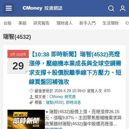
台股
美股
研究報告
理財達人
新手入門
生活理財
C
瑞智(4532)
【10:38 即時新聞】瑞智(4532)亮燈
6月 2026年
29
漲停，壓縮機本業成長與全球空調需
求支撐＋股價脫離季線下方壓力、短
線買盤回補強攻
最後更新於
2026.6.29 10:39
瀏覽人次 :
870
撰文者：
CMoney 研究員
標籤：
瑞智(4532)
,
即時消息
🔸瑞智(4532)股價上漲，亮燈漲停26.15
元、漲幅9.87%，主因聚焦壓縮機需求與
政策題材瑞智(4532)盤中股價亮燈漲