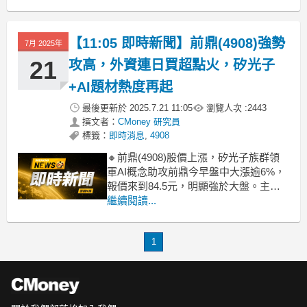
}
.qik-article img {
【11:05 即時新聞】前鼎(4908)強勢
7月 2025年
21
攻高，外資連日買超點火，矽光子
+AI題材熱度再起
最後更新於
2025.7.21 11:05
瀏覽人次 :
2443
撰文者：
CMoney 研究員
標籤：
即時消息
,
4908
🔸前鼎(4908)股價上漲，矽光子族群領
軍AI概念助攻前鼎今早盤中大漲逾6%，
報價來到84.5元，明顯強於大盤。主因
波若威除息秒填息帶動矽光子族群全面
繼續閱讀...
噴發，加上AI與資料中心應用需求熱度
不減，市場資金積極卡位。法人看好輝
1
達新一代CPO平臺將帶動供應鏈訂單，
前鼎受惠題材發酵，短線人氣明顯迴
流。🔸技