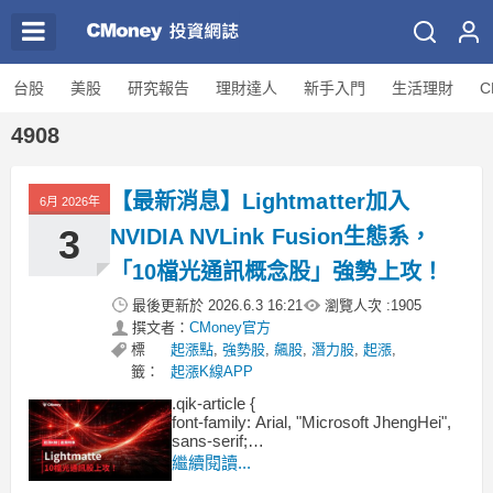
台股
美股
研究報告
理財達人
新手入門
生活理財
C
4908
【最新消息】Lightmatter加入
6月 2026年
3
NVIDIA NVLink Fusion生態系，
「10檔光通訊概念股」強勢上攻！
最後更新於
2026.6.3 16:21
瀏覽人次 :
1905
撰文者：
CMoney官方
標
起漲點
,
強勢股
,
飆股
,
潛力股
,
起漲
,
籤：
起漲K線APP
.qik-article {
font-family: Arial, "Microsoft JhengHei",
sans-serif;
line-height: 1.8;
繼續閱讀...
color: #222;