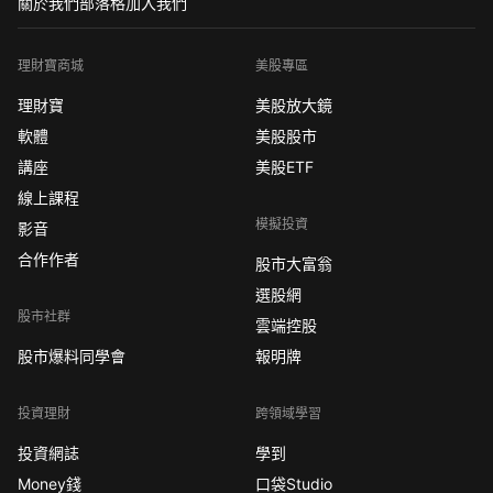
關於我們
部落格
加入我們
理財寶商城
美股專區
理財寶
美股放大鏡
軟體
美股股市
講座
美股ETF
線上課程
模擬投資
影音
合作作者
股市大富翁
選股網
股市社群
雲端控股
股市爆料同學會
報明牌
投資理財
跨領域學習
投資網誌
學到
Money錢
口袋Studio