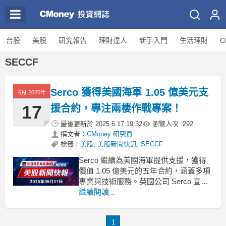
台股
美股
研究報告
理財達人
新手入門
生活理財
C
SECCF
Serco 獲得美國海軍 1.05 億美元支
6月 2025年
17
援合約，專注兩棲作戰專案！
最後更新於
2025.6.17 19:32
瀏覽人次 :
292
撰文者：
CMoney 研究員
標籤：
美股
,
美股新聞快訊
,
SECCF
Serco 繼續為美國海軍提供支援，獲得
價值 1.05 億美元的五年合約，涵蓋多項
專業與技術服務。英國公司 Serco 宣佈
成功中標一項重要合約，將持續為美國
繼續閱讀...
海軍的兩棲作戰計畫辦公室（Program
Executive Office Ships Amphibious
Warfare Program
1