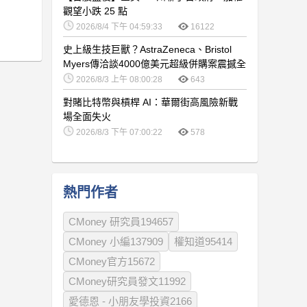
觀望小跌 25 點
2026/8/4 下午 04:59:33
16122
史上級生技巨獸？AstraZeneca、Bristol
Myers傳洽談4000億美元超級併購案震撼全
球醫藥版圖
2026/8/3 上午 08:00:28
643
對賭比特幣與槓桿 AI：華爾街高風險新戰
場全面失火
2026/8/3 下午 07:00:22
578
熱門作者
CMoney 研究員194657
CMoney 小編137909
權知道95414
CMoney官方15672
CMoney研究員發文11992
愛德恩 - 小朋友學投資2166