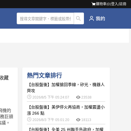
購物車(
0
)
登入/註冊
熱門文章排行
收藏
【台股盤後】加權搶回季線，矽光、機器人
齊攻
2026/8/5 下午 05:24:07
23538
【台股盤後】美伊停火再協商，加權震盪小
飛機的
漲 266 點
防務巨頭
2026/8/3 下午 05:01:20
18113
協議。
【台股盤後】全美 25 州聯手告政府，加權