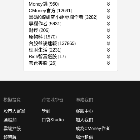
Money錢
950
CMoney官方
12641
籌碼K線研究小組專欄作者
3282
專欄作者
5931
財經
206
原物料
1970
台股盤後速報
137869
理財生活
2231
Rich智富選股
17
穹蒼美股
26
模擬投資
跨領域學習
聯絡我們
股市大富翁
學到
客服中心
選股網
口袋Studio
加入我們
雲端控股
成為CMoney作者
報明牌
場地租借