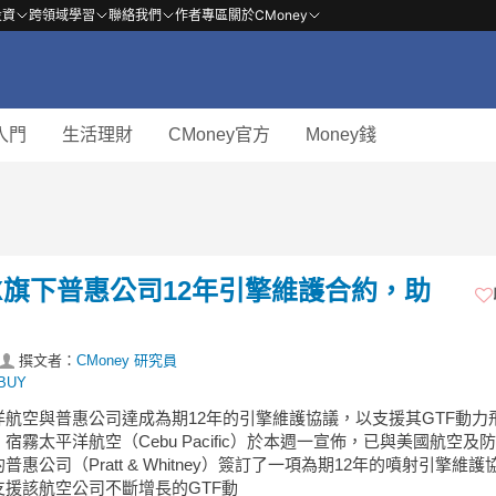
投資
跨領域學習
聯絡我們
作者專區
關於CMoney
入門
生活理財
CMoney官方
Money錢
X旗下普惠公司12年引擎維護合約，助
撰文者：
CMoney 研究員
BUY
洋航空與普惠公司達成為期12年的引擎維護協議，以支援其GTF動力
宿霧太平洋航空（Cebu Pacific）於本週一宣佈，已與美國航空及
的普惠公司（Pratt & Whitney）簽訂了一項為期12年的噴射引擎維護
支援該航空公司不斷增長的GTF動