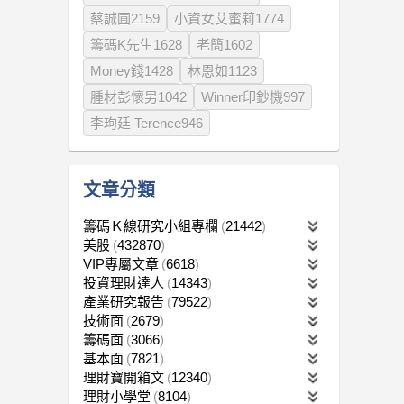
蔡誠圃2159
小資女艾蜜莉1774
籌碼K先生1628
老簡1602
Money錢1428
林恩如1123
腫材彭懷男1042
Winner印鈔機997
李珣廷 Terence946
文章分類
籌碼Ｋ線研究小組專欄
21442
美股
432870
VIP專屬文章
6618
投資理財達人
14343
產業研究報告
79522
技術面
2679
籌碼面
3066
基本面
7821
理財寶開箱文
12340
理財小學堂
8104