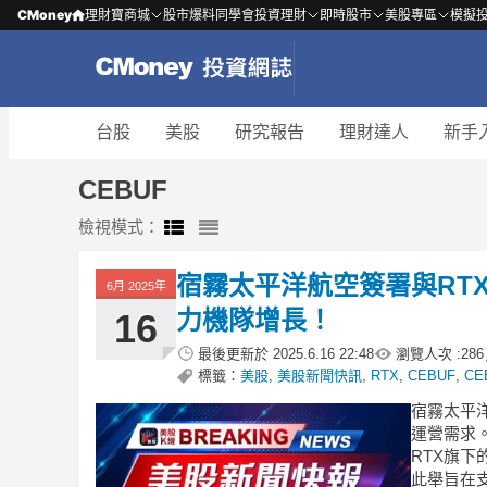
CMoney
理財寶商城
股市爆料同學會
投資理財
即時股市
美股專區
模擬
台股
美股
研究報告
理財達人
新手
CEBUF
檢視模式：
宿霧太平洋航空簽署與RT
6月 2025年
力機隊增長！
16
最後更新於
2025.6.16 22:48
瀏覽人次 :
286
標籤：
美股
,
美股新聞快訊
,
RTX
,
CEBUF
,
CE
宿霧太平
運營需求。
RTX旗下
此舉旨在