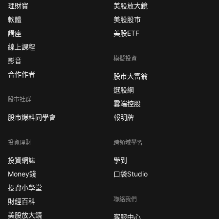
理財寶
美股放大鏡
軟體
美股股市
講座
美股ETF
線上課程
模擬投資
影音
合作作者
股市大富翁
選股網
股市社群
雲端控股
股市爆料同學會
報明牌
投資理財
跨領域學習
投資網誌
學到
Money錢
口袋Studio
投資小學堂
聯絡我們
財經百科
美股放大鏡
客服中心