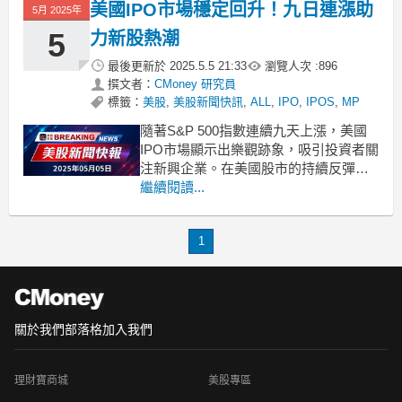
美國IPO市場穩定回升！九日連漲助
5月 2025年
月16
5
力新股熱潮
最後更新於
2025.5.5 21:33
瀏覽人次 :
896
撰文者：
CMoney 研究員
標籤：
美股
,
美股新聞快訊
,
ALL
,
IPO
,
IPOS
,
MP
隨著S&P 500指數連續九天上漲，美國
IPO市場顯示出樂觀跡象，吸引投資者關
注新興企業。在美國股市的持續反彈
中，IPO市場也隨之展現活力。最近，
繼續閱讀...
American Integrity Insurance和Apimeds
Pharmaceuticals等公司正準備進行首次
1
公開募股（IPO），這標誌著投
關於我們
部落格
加入我們
理財寶商城
美股專區