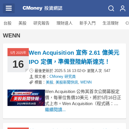
台股
美股
研究報告
理財達人
新手入門
生活理財
C
WENN
Wen Acquisition 宣佈 2.61 億美元
5月 2025年
16
IPO 定價，準備登陸納斯達克！
最後更新於
2025.5.16 13:02
瀏覽人次 :
547
撰文者：
CMoney 研究員
標籤：
美股
,
美股新聞快訊
,
WENN
Wen Acquisition 公佈其首次公開募股定
價，每單位售價10美元，將於5月16日正
式上市。Wen Acquisition（程式碼：
WENN）於本週四宣佈，其首次公開募
繼續閱讀...
股（IPO）定價為每單位10美元，總計
發行26,100,000個單位。這些單位預計
將在納斯達克全球股票市場上市，並於5