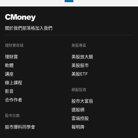
家專注於採礦和金屬的公司中累積
關於我們
部落格
加入我們
理財寶商城
美股專區
理財寶
美股放大鏡
軟體
美股股市
講座
美股ETF
線上課程
模擬投資
影音
合作作者
股市大富翁
選股網
股市社群
雲端控股
股市爆料同學會
報明牌