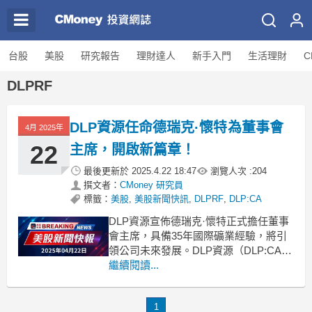
台股
美股
研究報告
理財達人
新手入門
生活理財
C
DLPRF
DLP資源任命德瑞克·懷特為董事會
4月 2025年
22
主席，開啟新篇章！
最後更新於
2025.4.22 18:47
瀏覽人次 :
204
撰文者：
CMoney 研究員
標籤：
美股
,
美股新聞快訊
,
DLPRF
,
DLP:CA
DLP資源宣佈德瑞克·懷特正式擔任董事
會主席，具備35年國際礦業經驗，將引
領公司未來發展。DLP資源（DLP:CA）
（OTCQB:DLPRF）近日宣佈，德瑞克·
繼續閱讀...
懷特即刻接任董事會主席一職。懷特於
2023年1月20日加入該公司董事會，此前
1
已作為顧問協助企業運營多年。他在多