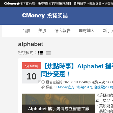
CMoney
理財寶商城
股市爆料同學會
投資理財
即時股市
美股專區
模擬
台股
美股
研究報告
理財達人
新手
alphabet
檢視模式：
【焦點時事】Alphabe
8月 2025年
同步受惠！
10
最後更新於
2025.8.10 19:48
瀏覽人次 :
360
標籤：
CMoney官方
,
鴻海(2317)
,
台達電(2308)
《籌碼K線
本月獎品．
．美股財
．美股K線