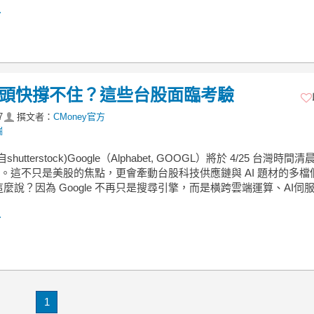
.
尋巨頭快撐不住？這些台股面臨考驗
7
撰文者：
CMoney官方
端
hutterstock)Google（Alphabet, GOOGL）將於 4/25 台灣時間
財報。這不只是美股的焦點，更會牽動台股科技供應鏈與 AI 題材的多檔
麼說？因為 Google 不再只是搜尋引擎，而是橫跨雲端運算、AI伺
.
1