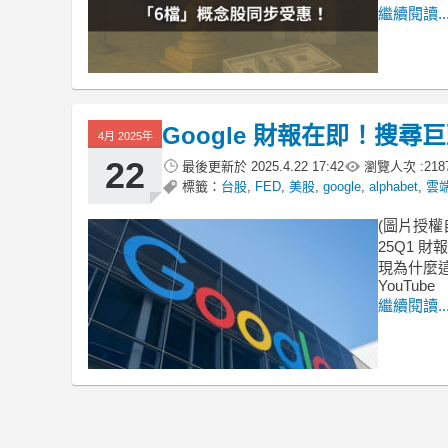
繼續閱讀..
Google 財報在即！搜
4月 2025年
22
最後更新於
2025.4.22 17:42
瀏覽人次 :
218
標籤：
台股
,
FED
,
美股
,
google
,
alphabet
,
雲
(圖片授權自s
25Q1 
現為什麼這
YouTube
繼續閱讀..