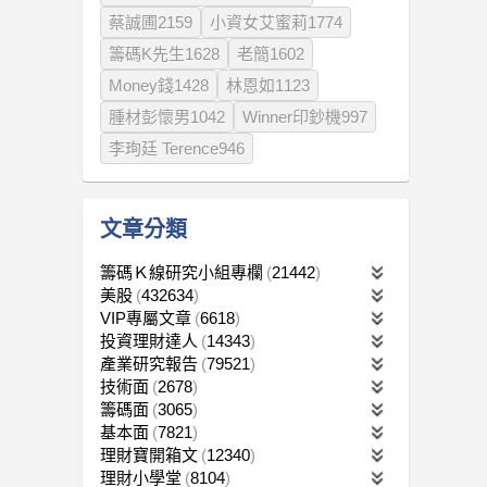
蔡誠圃2159
小資女艾蜜莉1774
籌碼K先生1628
老簡1602
Money錢1428
林恩如1123
腫材彭懷男1042
Winner印鈔機997
李珣廷 Terence946
文章分類
籌碼Ｋ線研究小組專欄
21442
美股
432634
VIP專屬文章
6618
投資理財達人
14343
產業研究報告
79521
技術面
2678
籌碼面
3065
基本面
7821
理財寶開箱文
12340
理財小學堂
8104