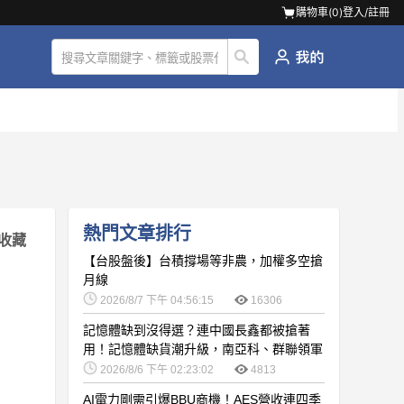
購物車(
0
)
登入/註冊
熱門文章排行
收藏
【台股盤後】台積撐場等非農，加權多空搶
月線
2026/8/7 下午 04:56:15
16306
記憶體缺到沒得選？連中國長鑫都被搶著
用！記憶體缺貨潮升級，南亞科、群聯領軍
噴發
2026/8/6 下午 02:23:02
4813
AI電力剛需引爆BBU商機！AES營收連四季