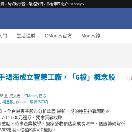
投資
跨領域學習
聯絡我們
作者專區
關於CMoney
入門
生活理財
CMoney官方
Money錢
t 攜手鴻海成立智慧工廠，「6檔」概念股
68
撰文者：
CMoney官方
,
概念股
,
google
,
漢磊(3707)
》- 全台最專業股市分析軟體 最新一期的連勝挑戰開跑🎉
7-11 500元禮券、獨家實戰攻略
報重點、時事產業教學、獨家營收預估高成長清單、個股籌碼解析
VIP權限、價值K線VIP權限、