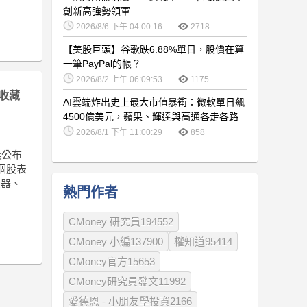
創新高強勢領軍
2026/8/6 下午 04:00:16
2718
【美股巨頭】谷歌跌6.88%單日，股價在算
一筆PayPal的帳？
2026/8/2 上午 06:09:53
1175
收藏
AI雲端炸出史上最大市值暴衝：微軟單日飆
4500億美元，蘋果、輝達與高通各走各路
2026/8/1 下午 11:00:29
858
清晨公布
個股表
服器、
熱門作者
CMoney 研究員194552
CMoney 小編137900
權知道95414
CMoney官方15653
CMoney研究員發文11992
愛德恩 - 小朋友學投資2166