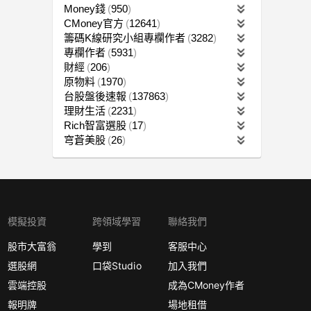
Money錢
950
CMoney官方
12641
籌碼K線研究小組專欄作者
3282
專欄作者
5931
財經
206
原物料
1970
台股盤後速報
137863
理財生活
2231
Rich智富選股
17
穹蒼美股
26
模擬投資
跨領域學習
聯絡我們
股市大富翁
學到
客服中心
選股網
口袋Studio
加入我們
雲端控股
成為CMoney作者
報明牌
場地租借