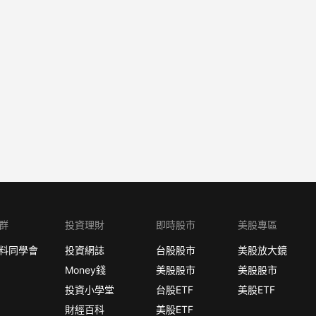
群
投資理財
即時股市
美股專區
料同學會
投資網誌
台股股市
美股放大鏡
Money錢
美股股市
美股股市
投資小學堂
台股ETF
美股ETF
財經百科
美股ETF