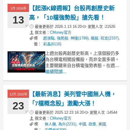
顯回溫，《起漲K線》今天就帶你來看
【起漲K線週報】台股再創歷史新
1月 2026年
看，到底還有沒有機會布局，同時找出
表
13
高，「10檔強勢股」搶先看！
最後更新於
2026.1.13 16:20
瀏覽人次 :
21526
撰文者：
CMoney官方
標
起漲點
,
強勢股
,
神隆(1789)
,
飆股
,
旺宏(2337)
,
籤：
彩晶(6116)
上週台股再創歷史新高，上漲個股仍多
為台積電相關設備股，而非全面多頭。
主要關鍵來自台積電強勢表態，在週四
法說會預期推升下，股價創下 1,705 元
繼續閱讀...
歷史新高，單週上漲 5.99%，成為推動
指數創高的核心引擎。加權指數上週上
漲 939 點（+3.2%），盤中一度觸及
【最新消息】美列管中國無人機，
12月 2025年
30,593 點歷史高點，週線收在 3
23
「7檔概念股」激勵大漲！
最後更新於
2025.12.23 16:20
瀏覽人次 :
14544
撰文者：
CMoney官方
標
無人機
,
為升(2231)
,
中國
,
政策
,
美國
,
籤：
今國光(6209)