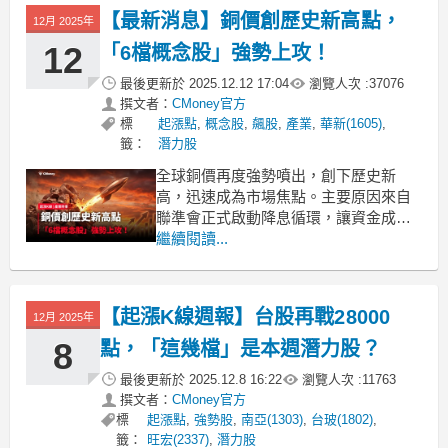
心工具。以下就分別說明兩個頁籤的定
【最新消息】銅價創歷史新高點，
12月 2025年
位、適合的使用情境，以及實際操作流
程。「下載起漲K線，找出飆
12
「6檔概念股」強勢上攻！
最後更新於
2025.12.12 17:04
瀏覽人次 :
37076
撰文者：
CMoney官方
標
起漲點
,
概念股
,
飆股
,
產業
,
華新(1605)
,
籤：
潛力股
全球銅價再度強勢噴出，創下歷史新
高，迅速成為市場焦點。主要原因來自
聯準會正式啟動降息循環，讓資金成本
下降、企業投資意願提升，同時AI、資
繼續閱讀...
料中心與能源轉型等需求持續走強，使
銅在供給偏緊的情況下被大幅推升。
《起漲K線》今天帶你快速掌握這起事件
【起漲K線週報】台股再戰28000
12月 2025年
的全貌，並從中找出有望受惠的概念股
清單。「下載起漲K線，接收最
8
點，「這幾檔」是本週潛力股？
最後更新於
2025.12.8 16:22
瀏覽人次 :
11763
撰文者：
CMoney官方
標
起漲點
,
強勢股
,
南亞(1303)
,
台玻(1802)
,
籤：
旺宏(2337)
,
潛力股