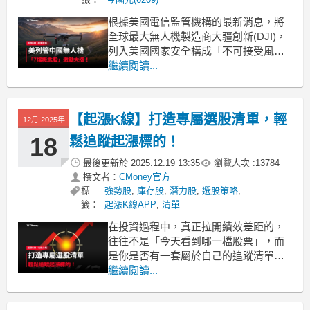
根據美國電信監管機構的最新消息，將
全球最大無人機製造商大疆創新(DJI)，
列入美國國家安全構成「不可接受風
險」的公司名單之中，此舉被市場視為
繼續閱讀...
打壓中國無人機的行動，激勵今日台廠
相關概念股走勢，多檔個股強勢上攻。
趕快跟著《起漲K線》一起來了解事情全
【起漲K線】打造專屬選股清單，輕
12月 2025年
貌，同時找出表現亮眼標的！「下載起
漲K線，接收最新消息」
18
鬆追蹤起漲標的！
最後更新於
2025.12.19 13:35
瀏覽人次 :
13784
撰文者：
CMoney官方
標
強勢股
,
庫存股
,
潛力股
,
選股策略
,
籤：
起漲K線APP
,
清單
在投資過程中，真正拉開績效差距的，
往往不是「今天看到哪一檔股票」，而
是你是否有一套屬於自己的追蹤清單，
並且持續管理與優化。《起漲K線》中的
繼續閱讀...
「庫存股」與「自選股」，正是用來幫
助投資人建立個人化選股清單的兩大核