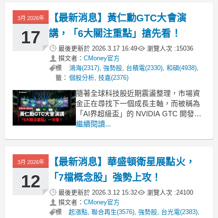
其中又以矽光子族群最為突出，在大盤
表現低迷之際逆勢上攻，《起漲K線》馬
【最新消息】黃仁勳GTC大會演
3月 2026年
上帶你來看看背後的潛在原因，同時找
出表
17
講，「6大關注重點」搶先看！
最後更新於
2026.3.17 16:49
瀏覽人次 :
15036
撰文者：
CMoney官方
標
鴻海(2317)
,
強勢股
,
台積電(2330)
,
和碩(4938)
,
籤：
個股分析
,
技嘉(2376)
隨著全球科技股近期震盪整理，市場資
金正在尋找下一個成長主軸，而被稱為
「AI界超級盃」的 NVIDIA GTC 開發者
大會 正式登場，再度成為全球投資人關
繼續閱讀...
注焦點。每年的 GTC 不僅是技術展示舞
台，更是 AI 產業未來方向的風向球。今
年最受矚目的，依然是 NVIDIA 執行長
【最新消息】華盛頓衛星展點火，
3月 2026年
黃仁勳的主題演講。從 AI
12
「7檔概念股」強勢上攻！
最後更新於
2026.3.12 15:32
瀏覽人次 :
24100
撰文者：
CMoney官方
標
起漲點
,
聯合再生(3576)
,
強勢股
,
台光電(2383)
,