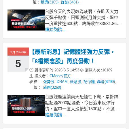
籤：
穩懋(3105)
,
群創(3481)
台股今天的表現較為疲弱，在昨天大力
反彈千點後，回頭測試月線支撐，盤中
一度重挫逾600點，終場收在33581.86
點，下跌532.33點或1.56%。觀察盤面，
繼續閱讀...
近日表現亮眼的記憶體族群明顯回檔，
反倒是衛星族群再度發動，除了昨天提
到的SpaceX題材外，即將迎接的華盛頓
【最新消息】記憶體迎強力反彈，
3月 2026年
衛星同步點燃行情。《起漲K線》今天
5
「8檔概念股」再度發動！
最後更新於
2026.3.5 14:53
瀏覽人次 :
16189
撰文者：
CMoney官方
標
強勢股
,
DRAM
,
概念股
,
記憶體
,
群聯(8299)
,
籤：
威剛(3260)
台股經歷連續兩天恐慌性下殺，累計跌
點超過2000點過後，今日迎來反彈行
情，盤中一度大漲接近1500點，不過量
能未明顯支撐，尾盤收斂至844.06點，
繼續閱讀...
終場收在33672.94點，上漲2.57%。觀察
盤面，近日成為重災區的記憶體族群明