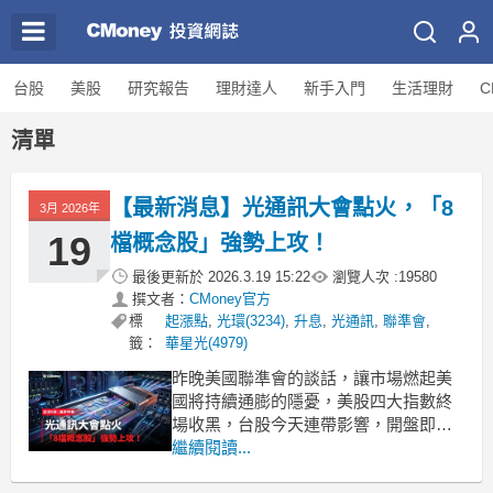
台股
美股
研究報告
理財達人
新手入門
生活理財
C
清單
【最新消息】光通訊大會點火，「8
3月 2026年
19
檔概念股」強勢上攻！
最後更新於
2026.3.19 15:22
瀏覽人次 :
19580
撰文者：
CMoney官方
標
起漲點
,
光環(3234)
,
升息
,
光通訊
,
聯準會
,
籤：
華星光(4979)
昨晚美國聯準會的談話，讓市場燃起美
國將持續通膨的隱憂，美股四大指數終
場收黑，台股今天連帶影響，開盤即下
探逾500點，終場收在33689.68點，下跌
繼續閱讀...
658.9點或1.92%。觀察整體盤面表現，