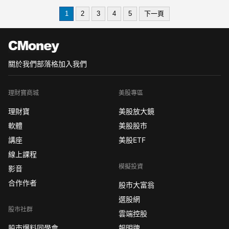
的時期，趕快跟著《籌碼K線 電腦版》
1
2
3
4
5
下一頁
一起來看看，下殺的主要原因，並從中
找出被錯殺的績優股！好康再加碼，現
在只要進入PC版觀看
關於我們
部落格
加入我們
理財寶商城
美股專區
理財寶
美股放大鏡
軟體
美股股市
講座
美股ETF
線上課程
模擬投資
影音
合作作者
股市大富翁
選股網
股市社群
雲端控股
股市爆料同學會
報明牌