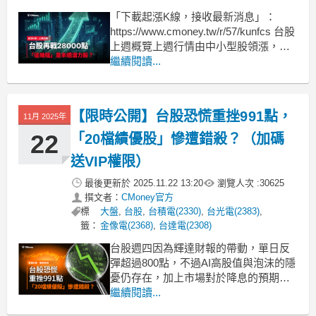
「下載起漲K線，接收最新消息」：
https://www.cmoney.tw/r/57/kunfcs 台股
上週概覽上週行情由中小型股領漲，族
群輪動快速、整體缺乏明確主線。但從
繼續閱讀...
成交量結構可發現主力正在鎖定以下方
向：記憶體：華邦電、南亞科集團股：
南亞、華東PCB/儲存：旺宏、富喬本週
【限時公開】台股恐慌重挫991點，
11月 2025年
強勢族群：ABF、散熱
22
「20檔績優股」慘遭錯殺？（加碼
送VIP權限）
最後更新於
2025.11.22 13:20
瀏覽人次 :
30625
撰文者：
CMoney官方
標
大盤
,
台股
,
台積電(2330)
,
台光電(2383)
,
籤：
金像電(2368)
,
台達電(2308)
台股週四因為輝達財報的帶動，單日反
彈超過800點，不過AI高股值與泡沫的隱
憂仍存在，加上市場對於降息的預期跌
破四成，引爆台股週五一度重挫千點，
繼續閱讀...
市場情緒逐漸轉為恐慌。在這動盪不安