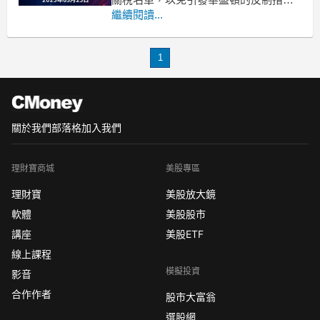
施。隨著全球貿易緊張局勢升高，
繼續閱讀...
L'Oréal領導的一個歐洲化妝品公司聯盟
正積極向歐盟施壓，要求將美國競爭對
1
手從可能的報復性關稅清單中剔除。這
些企業擔心，如果歐盟實施此類措施，
將會激怒美方並引發
關於我們
部落格
加入我們
理財寶商城
美股專區
理財寶
美股放大鏡
軟體
美股股市
講座
美股ETF
線上課程
模擬投資
影音
合作作者
股市大富翁
選股網