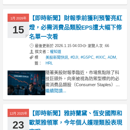
環境中，仍繳出了穩定的營收成績單，
為關注消費必需品類股的投資人提供了
最新的基本面參考。全年每股盈餘4.33
【即時新聞】財報季前獲利預警亮紅
1月 2026年
歐元且總營收逼近百億根據官方發布的
15
燈，必需消費品類股EPS遭大幅下修
名單一次看
最後更新於
2026.1.15 04:03
瀏覽人次 :
66
撰文者：
權知道
標
美股新聞快訊
,
#DJI
,
#GSPC
,
#IXIC
,
ADM
,
籤：
HRL
隨著美股財報季臨近，市場焦點除了科
技巨頭外，向來被視為防禦型標的的必
需消費品類股（Consumer Staples）卻
出現獲利警訊。近期數據顯示，包括全
繼續閱讀...
球知名烈酒商 Pernod Ricard(PRNDY)
與啤酒巨頭 Heineken(HEINY) 在內的多
家大型企業，其獲利預期正面臨嚴峻挑
【即時新聞】雅詩蘭黛、恆安國際和
12月 2025年
戰。食
23
歐萊雅領軍，今年個人護理類股表現