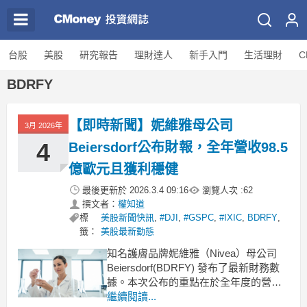
台股
美股
研究報告
理財達人
新手入門
生活理財
C
BDRFY
【即時新聞】妮維雅母公司
3月 2026年
4
Beiersdorf公布財報，全年營收98.5
億歐元且獲利穩健
最後更新於
2026.3.4 09:16
瀏覽人次 :
62
撰文者：
權知道
標
美股新聞快訊
,
#DJI
,
#GSPC
,
#IXIC
,
BDRFY
,
籤：
美股最新動態
知名護膚品牌妮維雅（Nivea）母公司
Beiersdorf(BDRFY) 發布了最新財務數
據。本次公布的重點在於全年度的營運
成果，數據顯示公司在充滿挑戰的市場
繼續閱讀...