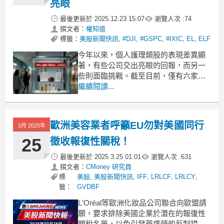
亮眼
最後更新於
2025.12.23 15:07
瀏覽人次 :
74
撰文者：
權知道
標籤：
美股新聞快訊
,
#DJI
,
#GSPC
,
#IXIC
,
EL
,
ELF
今年以來，個人護理類股的表現差異顯
著，有些公司交出亮眼的回報，而另一
些則面臨挑戰。截至目前，僅有六家公
司在今年獲得正回報。以下是根據年初
繼續閱讀...
至今的漲幅排名的頂尖個人護理類股，
涵蓋化妝品、護膚、護髮及其他個人護
理產品的製造商和分銷商。值得注意的
歐洲美容業者呼籲EU勿對美國同行
3月 2025年
是，消費者信心在年底前有所改善，但
增長仍然脆弱。根據密西根大學
25
徵收報復性關稅！
最後更新於
2025.3.25 01:01
瀏覽人次 :
631
撰文者：
CMoney 研究員
標
美股
,
美股新聞快訊
,
IFF
,
LRLCF
,
LRLCY
,
籤：
GVDBF
L'Oréal等歐洲化妝品公司聯合向歐盟請
願，要求排除美國企業於潛在的報復性
關稅名單，以免引發華盛頓的反制措