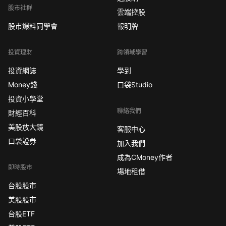
股市社群
雲端控股
股市爆料同學會
報明牌
投資理財
跨領域學習
投資網誌
學到
Money錢
口袋Studio
投資小學堂
聯絡我們
財經百科
美股放大鏡
客服中心
口袋證券
加入我們
成為CMoney作者
即時股市
場地租借
台股股市
美股股市
台股ETF