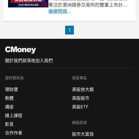
專注於澳洲證券交易所的雙重上市計
畫。商業資源公司（TSXV:CCE:CA）今
繼續閱讀...
日驚傳人事變動，總裁暨執行長羅斯·卡
羅爾已與公司達成共識，即刻終止其職
1
務。這一決定引發市場關注，因為該公
司正處於重要的發展階段，尤其是針對
全球首屈一指的阿
關於我們
部落格
加入我們
理財寶商城
美股專區
理財寶
美股放大鏡
軟體
美股股市
講座
美股ETF
線上課程
模擬投資
影音
合作作者
股市大富翁