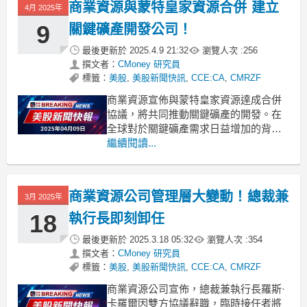
商業資源與蒙特皇家資源合併 建立
4月 2025年
9
關鍵礦產開發公司！
最後更新於
2025.4.9 21:32
瀏覽人次 :
256
撰文者：
CMoney 研究員
標籤：
美股
,
美股新聞快訊
,
CCE:CA
,
CMRZF
商業資源宣佈與蒙特皇家資源達成合併
協議，將共同推動關鍵礦產的開發。在
全球對於關鍵礦產需求日益增加的背景
下，商業資源（Commerce
繼續閱讀...
Resources）於本週三宣佈，已與蒙特
皇家資源（Mont Royal Resources）簽
訂了最終安排協議，計劃進行企業合
商業資源公司管理層大變動！總裁兼
3月 2025年
併。根據該協議，蒙特皇家資源將收購
商業
18
執行長即刻卸任
最後更新於
2025.3.18 05:32
瀏覽人次 :
354
撰文者：
CMoney 研究員
標籤：
美股
,
美股新聞快訊
,
CCE:CA
,
CMRZF
商業資源公司宣佈，總裁兼執行長羅斯·
卡羅爾因雙方協議辭職，臨時接任者將