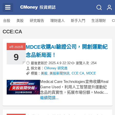
台股
美股
研究報告
理財達人
新手入門
生活理財
C
CCE:CA
MDCE收購AI驗證公司，開創運動紀
4月 2025年
9
念品新局面！
最後更新於
2025.4.9 22:32
瀏覽人次 :
254
撰文者：
CMoney 研究員
標籤：
美股
,
美股新聞快訊
,
CCE:CA
,
MDCE
Medical Care Technologies宣佈收購Real
Game Used，利用人工智慧提升運動紀
念品的真實性，拓展市場份額。Medical
Care Technologies (MDCE) 在週三宣佈
繼續閱讀...
其策略轉型，透過收購專注於運動和娛
樂紀念品的公司Real Game
Used（RGU）