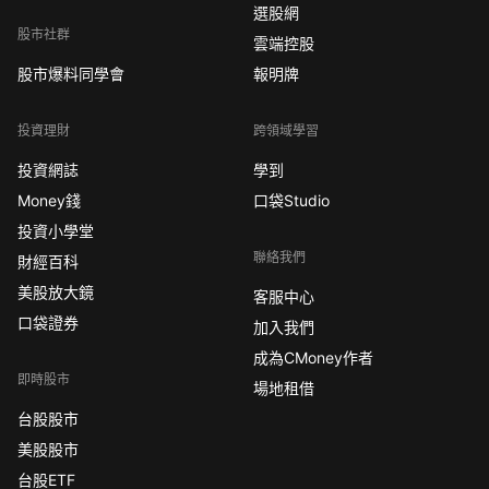
選股網
股市社群
雲端控股
股市爆料同學會
報明牌
投資理財
跨領域學習
投資網誌
學到
Money錢
口袋Studio
投資小學堂
聯絡我們
財經百科
美股放大鏡
客服中心
口袋證券
加入我們
成為CMoney作者
即時股市
場地租借
台股股市
美股股市
台股ETF