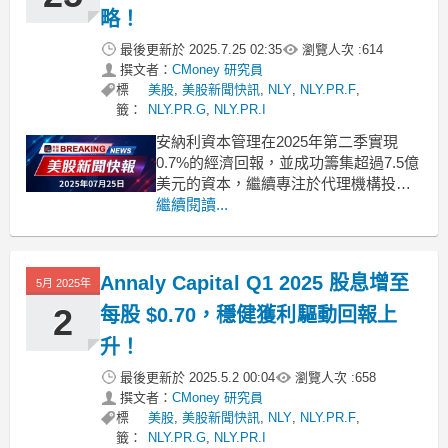
略！
最後更新於
2025.7.25 02:35
瀏覽人次 :
614
撰文者：
CMoney 研究員
標
美股
,
美股新聞快訊
,
NLY
,
NLY.PR.F
,
籤：
NLY.PR.G
,
NLY.PR.I
安納利資本管理在2025年第二季實現
0.7%的經濟回報，並成功籌集超過7.5億
美元的資本，繼續專注於代理機構投
資。安納利資本管理（NLY）首席執行
繼續閱讀...
官大衛·L·芬克爾斯坦在最新的財報會議
中透露，公司在2025年第二季度實現了
0.7%的經濟回報，且每股可分配收益達
Annaly Capital Q1 2025 股息增至
5月 2025年
到0.73美元，再次超出預期的股息支
付。
2
每股 $0.70，穩健獲利驅動回報上
升！
最後更新於
2025.5.2 00:04
瀏覽人次 :
658
撰文者：
CMoney 研究員
標
美股
,
美股新聞快訊
,
NLY
,
NLY.PR.F
,
籤：
NLY.PR.G
,
NLY.PR.I