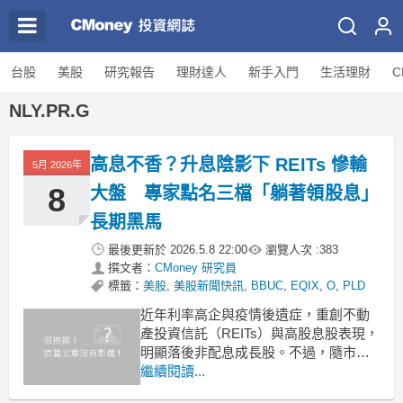
台股
美股
研究報告
理財達人
新手入門
生活理財
C
NLY.PR.G
高息不香？升息陰影下 REITs 慘輸
5月 2026年
8
大盤 專家點名三檔「躺著領股息」
長期黑馬
最後更新於
2026.5.8 22:00
瀏覽人次 :
383
撰文者：
CMoney 研究員
標籤：
美股
,
美股新聞快訊
,
BBUC
,
EQIX
,
O
,
PLD
近年利率高企與疫情後遺症，重創不動
產投資信託（REITs）與高股息股表現，
明顯落後非配息成長股。不過，隨市場
開始押注利率見頂，加上AI基礎建設與
繼續閱讀...
物流需求帶動，部分體質優異的REITs正