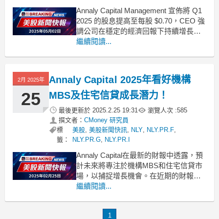
Annaly Capital Management 宣佈將 Q1
2025 的股息提高至每股 $0.70，CEO 強
調公司在穩定的經濟回報下持續增長。
在近期的財報電話會議中，Annaly
繼續閱讀...
Capital Management (NYSE:NLY) 的
CEO 大衛·芬克爾斯坦（David Finke
Annaly Capital 2025年看好機構
2月 2025年
25
MBS及住宅信貸成長潛力！
最後更新於
2025.2.25 19:31
瀏覽人次 :
585
撰文者：
CMoney 研究員
標
美股
,
美股新聞快訊
,
NLY
,
NLY.PR.F
,
籤：
NLY.PR.G
,
NLY.PR.I
Annaly Capital在最新的財報中透露，預
計未來將專注於機構MBS和住宅信貸市
場，以捕捉增長機會。在近期的財報電
話會議上，Annaly Capital
繼續閱讀...
Management（NYSE:NLY）執行長大衛
·芬克斯坦(David Finkelstein)表示，美國
1
經濟在2024年第四季表現強勁，