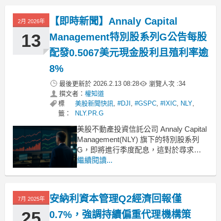
被視為未來5至10年有望打敗大盤的穩健
收益標的。 .badgeprice-container {
【即時新聞】Annaly Capital
2月 2026年
13
Management特別股系列G公告每股
配發0.5067美元現金股利且殖利率逾
8%
最後更新於
2026.2.13 08:28
瀏覽人次 :
34
撰文者：
權知道
標
美股新聞快訊
,
#DJI
,
#GSPC
,
#IXIC
,
NLY
,
籤：
NLY.PR.G
美股不動產投資信託公司 Annaly Capital
Management(NLY) 旗下的特別股系列
G，即將進行季度配息，這對於尋求高
現金流的投資人而言是一項重要消息。
繼續閱讀...
根據官方最新公告，Annaly Capital
Management PFD SER G(NLY.PR.G)
宣布了最新的股利政
安納利資本管理Q2經濟回報僅
7月 2025年
25
0.7%，強調持續偏重代理機構策