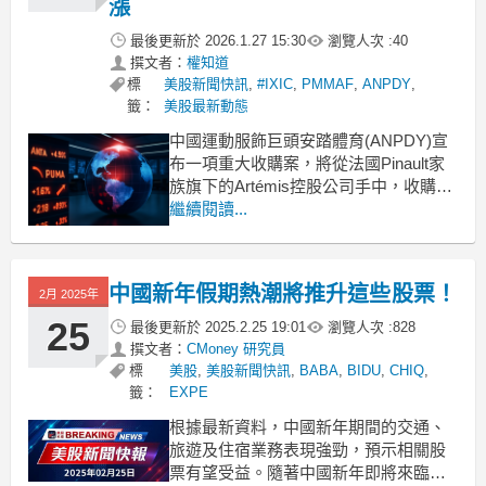
漲
最後更新於
2026.1.27 15:30
瀏覽人次 :
40
撰文者：
權知道
標
美股新聞快訊
,
#IXIC
,
PMMAF
,
ANPDY
,
籤：
美股最新動態
中國運動服飾巨頭安踏體育(ANPDY)宣
布一項重大收購案，將從法國Pinault家
族旗下的Artémis控股公司手中，收購德
國運動品牌Puma(PMMAF)約29.06%的
繼續閱讀...
股權。這筆交易總金額約為18億美元，
交易完成後，安踏體育(ANPDY)將超越
原本的控股方，正式成為
中國新年假期熱潮將推升這些股票！
2月 2025年
Puma(PMMAF)的最大股
25
最後更新於
2025.2.25 19:01
瀏覽人次 :
828
撰文者：
CMoney 研究員
標
美股
,
美股新聞快訊
,
BABA
,
BIDU
,
CHIQ
,
籤：
EXPE
根據最新資料，中國新年期間的交通、
旅遊及住宿業務表現強勁，預示相關股
票有望受益。隨著中國新年即將來臨，