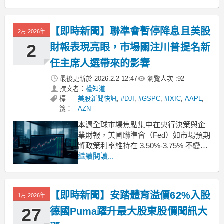
的市場環境下，亞洲高股息股票不僅能
為投資人提供穩定的潛在收益來源，還
能參與該地區具備韌性的產業。在挑選
【即時新聞】聯準會暫停降息且美股
2月 2026年
高息股時，投資人應尋求基本面強勁且
具備穩定配息歷史的公司，這將
2
財報表現亮眼，市場關注川普提名新
任主席人選帶來的影響
最後更新於
2026.2.2 12:47
瀏覽人次 :
92
撰文者：
權知道
標
美股新聞快訊
,
#DJI
,
#GSPC
,
#IXIC
,
AAPL
,
籤：
AZN
本週全球市場焦點集中在央行決策與企
業財報，美國聯準會（Fed）如市場預期
將政策利率維持在 3.50%-3.75% 不變，
暫停了前三次會議的寬鬆步伐。市場密
繼續閱讀...
切關注美國總統川普提名凱文·沃什
（Kevin Warsh）接替鮑爾出任聯準會主
席，交易員普遍視沃什為鷹派人選，但
【即時新聞】安踏體育溢價62%入股
1月 2026年
預期他傾向支持較低的利率環境。在財
27
德國Puma躍升最大股東股價聞訊大