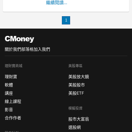
初步報告顯示，鐵路運輸、航空旅行和
繼續閱讀...
酒店入住率均呈現上升趨勢。根據資
料，慶祝蛇年的活動將持續到2月4日，
1
這段期間吸引了大量民眾出行。特別是
在澳門，政府旅遊辦公室對於旅遊人數
的預測樂觀，認為會帶動當地經
關於我們
部落格
加入我們
理財寶商城
美股專區
理財寶
美股放大鏡
軟體
美股股市
講座
美股ETF
線上課程
模擬投資
影音
合作作者
股市大富翁
選股網