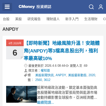
台股
美股
研究報告
理財達人
新手入門
生活理財
C
ANPDY
【即時新聞】地緣風險升溫！安踏體
4月 2026年
6
育(ANPDY)等3檔高息股出列，殖利
率最高破10%
最後更新於
2026.4.6 08:44
瀏覽人次 :
69
撰文者：
權知道
標
美股新聞快訊
,
ANPDY
,
美股最新動態
,
2020
,
籤：
2560
,
3612
抵禦地緣政治波動，鎖定基本面強勁高
息股隨著地緣政治緊張局勢與能源市場
波動持續影響全球股市，亞洲經濟體正
努力在挑戰中維持穩定與成長。在這樣
繼續閱讀...