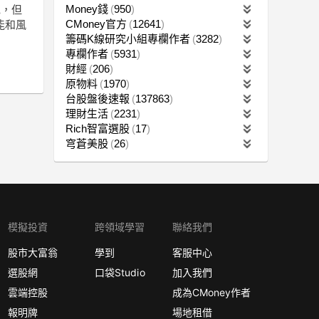
Money錢
950
色，但
CMoney官方
12641
能和風
籌碼K線研究小組專欄作者
3282
專欄作者
5931
財經
206
原物料
1970
台股盤後速報
137863
理財生活
2231
Rich智富選股
17
穹蒼美股
26
模擬投資
跨領域學習
聯絡我們
股市大富翁
學到
客服中心
選股網
口袋Studio
加入我們
雲端控股
成為CMoney作者
報明牌
場地租借