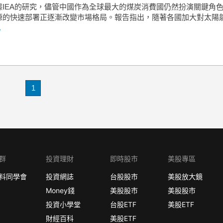
據IEA的研究，儘管中國作為全球最大的煤炭消費國仍然扮演關鍵角
源的快速部署正逐漸改變市場格局。報告指出，隨著各國加大對太陽
.
1
群
投資理財
即時股市
美股專區
料同學會
投資網誌
台股股市
美股放大鏡
Money錢
美股股市
美股股市
投資小學堂
台股ETF
美股ETF
財經百科
美股ETF