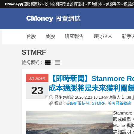
CMoney
理財寶商城
股市爆料同學會
投資理財
即時股市
美股專區
模擬
台股
美股
研究報告
理財達人
新手
STMRF
檢視模式：
【即時新聞】Stanmore R
2月 2026年
成本通膨將是未來獲利關
23
最後更新於
2026.2.23 18:18
瀏覽人次 :
38
標籤：
美股新聞快訊
,
STMRF
,
美股最新動態
Stanmo
眼成績單，
Matto
詳細說明