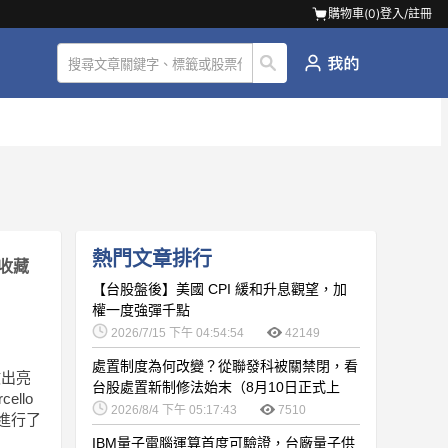
購物車(
0
)
登入/註冊
熱門文章排行
收藏
【台股盤後】美國 CPI 緩和升息觀望，加
權一度強彈千點
2026/7/15 下午 04:54:54
42149
處置制度為何改變？從聯發科被關禁閉，看
繳出亮
台股處置新制修法始末（8月10日正式上
llo
路）
2026/8/4 下午 05:17:43
7510
畫進行了
IBM量子電腦運算首度可驗證，台廠量子供