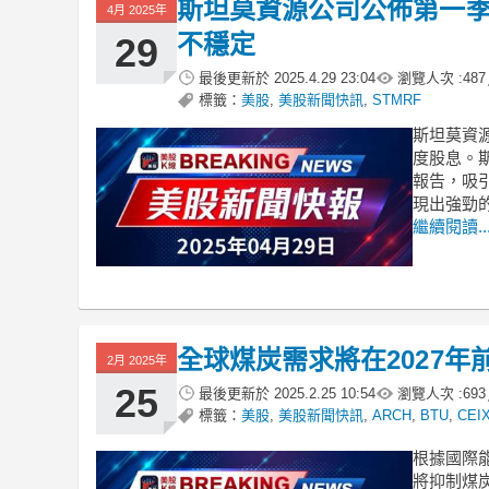
斯坦莫資源公司公佈第一季
4月 2025年
不穩定
29
最後更新於
2025.4.29 23:04
瀏覽人次 :
487
標籤：
美股
,
美股新聞快訊
,
STMRF
斯坦莫資源
度股息。斯
報告，吸
現出強勁
繼續閱讀..
全球煤炭需求將在2027年
2月 2025年
25
最後更新於
2025.2.25 10:54
瀏覽人次 :
693
標籤：
美股
,
美股新聞快訊
,
ARCH
,
BTU
,
CEI
根據國際
將抑制煤