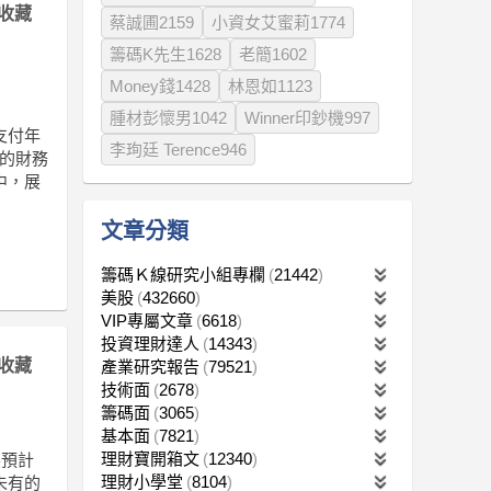
收藏
蔡誠圃2159
小資女艾蜜莉1774
籌碼K先生1628
老簡1602
Money錢1428
林恩如1123
腫材彭懷男1042
Winner印鈔機997
支付年
李珣廷 Terence946
季的財務
中，展
文章分類
籌碼Ｋ線研究小組專欄
21442
美股
432660
VIP專屬文章
6618
投資理財達人
14343
收藏
產業研究報告
79521
技術面
2678
籌碼面
3065
基本面
7821
理財寶開箱文
12340
展預計
理財小學堂
8104
未有的