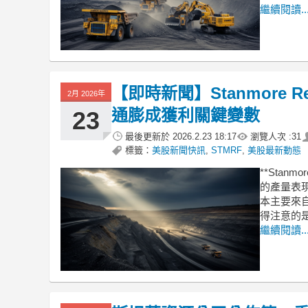
繼續閱讀..
【即時新聞】Stanmore 
2月 2026年
通膨成獲利關鍵變數
23
最後更新於
2026.2.23 18:17
瀏覽人次 :
31
標籤：
美股新聞快訊
,
STMRF
,
美股最新動態
**Stan
的產量表現
本主要來
得注意的
繼續閱讀..