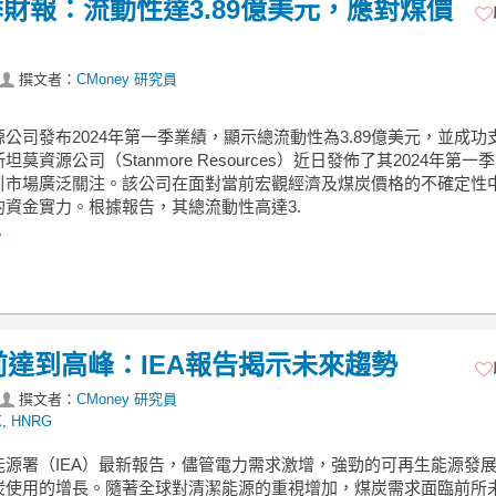
財報：流動性達3.89億美元，應對煤價
撰文者：
CMoney 研究員
公司發布2024年第一季業績，顯示總流動性為3.89億美元，並成功
坦莫資源公司（Stanmore Resources）近日發佈了其2024年第一
引市場廣泛關注。該公司在面對當前宏觀經濟及煤炭價格的不確定性
的資金實力。根據報告，其總流動性高達3.
.
前達到高峰：IEA報告揭示未來趨勢
撰文者：
CMoney 研究員
X
,
HNRG
能源署（IEA）最新報告，儘管電力需求激增，強勁的可再生能源發
炭使用的增長。隨著全球對清潔能源的重視增加，煤炭需求面臨前所