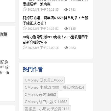
應鏈迎新一波商機
2026/8/3 下午 05:21:35
6733
荷姆茲協議＋費半飆6.55%雙重利多，台股
季線正式收復！
2026/8/5 下午 04:33:51
5135
收藏
AI電力剛需引爆BBU商機！AES營收連四季
創新高強勢領軍
2026/8/6 下午 04:00:16
2823
成創紀錄
這些成
熱門作者
動。值
CMoney 研究員194565
CMoney 小編137900
權知道95414
CMoney官方15653
CMoney研究員發文11992
愛德恩 - 小朋友學投資2166