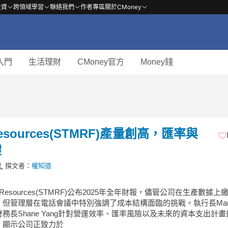
投資
跨領域學習
聯絡我們
作者專區
關於CMoney
入門
生活理財
CMoney官方
Money錢
esources(STMRF)產量創高，匯率與
鍵
撰文者：
權知道
re Resources(STMRF)公布2025年全年財報，儘管公司在生產數據上
但管理層在電話會議中特別強調了成本結構面臨的挑戰。執行長Marce
s與財務長Shane Yang針對營運效率、匯率風險以及未來的資本支出計
，顯示公司正致力於