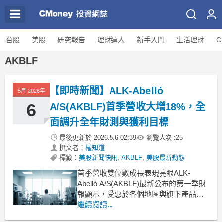
台股
美股
研究報告
理財達人
新手入門
生活理財
C
AKBLF
【即時新聞】ALK-Abelló
5月 2026年
6
A/S(AKBLF)首季營收大增18%，全
面調升全年財測與獲利目標
最後更新於
2026.5.6 02:39
瀏覽人次 :
25
撰文者：
權知道
標籤：
美股新聞快訊
,
AKBLF
,
美股最新動態
首季營收雙位數成長表現亮眼ALK-
Abelló A/S(AKBLF)最新公布的第一季財
報顯示，受惠於各個地區與旗下產品線
均呈現強勁的雙位數成長，帶動公司單
繼續閱讀...
季營收較前一年同期大幅增加18%，達