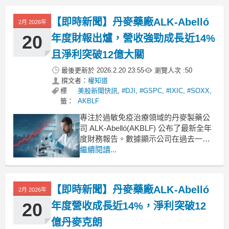
到17.71億丹麥克朗。這項優異的營運成
績展現了公司在全球市場的強大競爭
【即時新聞】丹麥藥廠ALK-Abelló
2月 2026年
力。全面調升全年營收與利潤率指引基
於第
20
年度財報出爐，營收強勁成長近14%
且淨利突破12億大關
最後更新於
2026.2.20 23:55
瀏覽人次 :
50
撰文者：
權知道
標
美股新聞快訊
,
#DJI
,
#GSPC
,
#IXIC
,
#SOXX
,
籤：
AKBLF
專注於過敏免疫治療領域的丹麥製藥公
司 ALK-Abelló(AKBLF) 公布了最新全年
度財務報告。數據顯示公司在過去一年
營運表現亮眼，不僅營收呈現雙位數成
繼續閱讀...
長，獲利能力也維持穩健水準，展現出
公司在核心業務上的強勁動能。本次財
報揭露的關鍵數據涵蓋了營收增長率、
【即時新聞】丹麥藥廠ALK-Abelló
2月 2026年
每股盈餘（EPS）以及淨利表現，為投
資人提
20
年度營收成長近14%，淨利突破12
億丹麥克朗