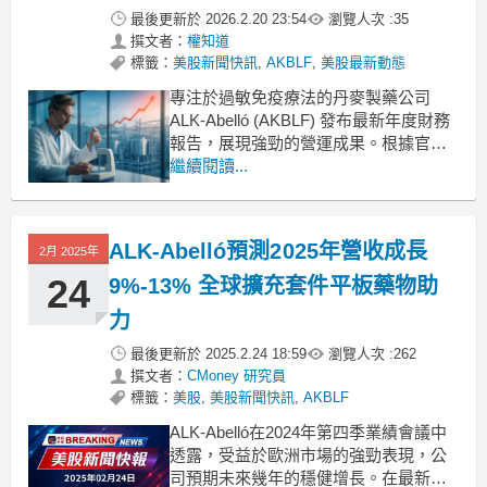
最後更新於
2026.2.20 23:54
瀏覽人次 :
35
撰文者：
權知道
標籤：
美股新聞快訊
,
AKBLF
,
美股最新動態
專注於過敏免疫療法的丹麥製藥公司
ALK-Abelló (AKBLF) 發布最新年度財務
報告，展現強勁的營運成果。根據官方
數據顯示，公司全年營收與獲利皆呈現
繼續閱讀...
雙位數成長態勢，其中營收規模達到
63.1 億丹麥克朗，每股盈餘（EPS）則
來到 5.40 丹麥克朗，顯示公司在過敏治
ALK-Abelló預測2025年營收成長
2月 2025年
療市場的地位持續穩固。年度
24
9%-13% 全球擴充套件平板藥物助
力
最後更新於
2025.2.24 18:59
瀏覽人次 :
262
撰文者：
CMoney 研究員
標籤：
美股
,
美股新聞快訊
,
AKBLF
ALK-Abelló在2024年第四季業績會議中
透露，受益於歐洲市場的強勁表現，公
司預期未來幾年的穩健增長。在最新的