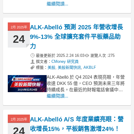
財報電話會議上，ALK-Abelló A/S首席執
繼續閱讀...
行官彼得·哈林（Peter Halling）宣佈公
司創下了歷史新高，2024年全年收入增
長15%，超過55億丹麥克朗。特別是第
ALK-Abelló 預測 2025 年營收增長
2月 2025年
四季度，
24
9%-13% 全球擴充套件平板藥品助
力
最後更新於
2025.2.24 16:03
瀏覽人次 :
275
撰文者：
CMoney 研究員
標籤：
美股
,
美股新聞快訊
,
AKBLF
ALK-Abelló 於 Q4 2024 表現亮眼，年營
收達 DKK 55 億，CEO 預測未來三年將
持續成長。在最近的財報電話會議中，
ALK-Abelló A/S 的首席執行官彼得·哈林
繼續閱讀...
（Peter Halling）透露，公司在 2024 年
創下了新高，年度營收增長 15%，超過
DKK 55 億
ALK-Abelló A/S 年度業績亮眼：營
2月 2025年
24
收增長15%，平板銷售激增24%！