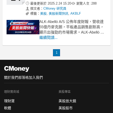
最後更新於
2025.2.24 15:20
瀏覽人次 :
288
撰文者：
CMoney 研究員
標籤：
美股
,
美股新聞快訊
,
AKBLF
ALK-Abelló A/S 公佈年度財報，營收達
55億丹麥克朗，平板產品銷售創新高，
顯示出強勁的市場需求。ALK-Abelló A/S
近日發布2023年度財報，吸引了投資者
繼續閱讀...
的目光。公司全年EBIT為10.91億丹麥克
朗，總營收達到55億丹麥克朗，同比增
1
長15%。其中，平板產品的表現尤為突
出，銷售額
關於我們
部落格
加入我們
理財寶商城
美股專區
理財寶
美股放大鏡
軟體
美股股市