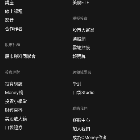
講座
美股ETF
線上課程
模擬投資
影音
合作作者
股市大富翁
選股網
股市社群
雲端控股
股市爆料同學會
報明牌
投資理財
跨領域學習
投資網誌
學到
Money錢
口袋Studio
投資小學堂
聯絡我們
財經百科
美股放大鏡
客服中心
口袋證券
加入我們
成為CMoney作者