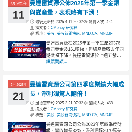
曼達雷資源公佈2025年第一季金銀
4月 2025年
11
與銻產量，表現略有下滑！
最後更新於
2025.4.11 20:02
瀏覽人次 :
424
撰文者：
CMoney 研究員
標籤：
美股
,
美股新聞快訊
,
MND:CA
,
MNDJF
曼達雷資源在2025年第一季生產20376
盎司黃金及161噸銻，但總產量較去年同
期微幅下降。曼達雷資源於上週五發布
了2025年第一季的生產報告，顯示該公
繼續閱讀...
司共生產20376盎司黃金和161噸銻，合
計產出22342盎司黃金當量。相比之下，
去年的同一季度其產量為22346盎司黃金
曼達雷資源公司第四季度業績大幅成
2月 2025年
和404噸銻，顯示出輕微的
21
長，淨利潤驚人翻倍！
最後更新於
2025.2.21 07:32
瀏覽人次 :
463
撰文者：
CMoney 研究員
標籤：
美股
,
美股新聞快訊
,
MND:CA
,
MNDJF
曼達雷資源公司公佈2023年第四季度財
報，營收增長32%，淨利潤達2070萬美