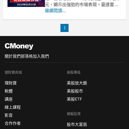
元，顯示出強勁的市場表現。曼達雷資
源公司（Mandalay Resources）近日發
繼續閱讀...
布了其2023年第四季度的財務報告，引
起廣泛關注。該公司在這一季度的總收
1
入達到6680萬美元，較去年同期增長了
32%。此外，公司的淨利潤
關於我們
部落格
加入我們
理財寶商城
美股專區
理財寶
美股放大鏡
軟體
美股股市
講座
美股ETF
線上課程
模擬投資
影音
合作作者
股市大富翁