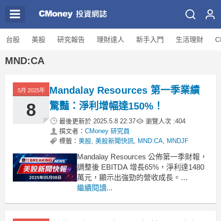
台股
美股
研究報告
理財達人
新手入門
生活理財
C
MND:CA
Mandalay Resources 第一季業績
5月 2025年
8
驚豔：淨利增幅達150%！
最後更新於
2025.5.8 22:37
瀏覽人次 :
404
撰文者：
CMoney 研究員
標籤：
美股
,
美股新聞快訊
,
MND:CA
,
MNDJF
Mandalay Resources 公佈第一季財報，
調整後 EBITDA 增長65%，淨利達1480
萬元，顯示出強勁的營收成長。
Mandalay Resources 最新發布的第一季
繼續閱讀...
財報引發市場關注，該公司在2024年第
一季實現了調整後 EBITDA 4410 萬美
元，比去年同期增加了65%。這一