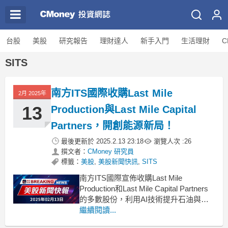
台股
美股
研究報告
理財達人
新手入門
生活理財
C
SITS
南方ITS國際收購Last Mile
2月 2025年
13
Production與Last Mile Capital
Partners，開創能源新局！
最後更新於
2025.2.13 23:18
瀏覽人次 :
26
撰文者：
CMoney 研究員
標籤：
美股
,
美股新聞快訊
,
SITS
南方ITS國際宣佈收購Last Mile
Production和Last Mile Capital Partners
的多數股份，利用AI技術提升石油與天
然氣生產效率。南方ITS國際
繼續閱讀...
（OTCPK:SITS）於週四正式宣佈，成