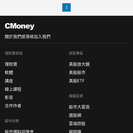
功收購了Last Mile Production及Last
Mile Capi
1
關於我們
部落格
加入我們
理財寶商城
美股專區
理財寶
美股放大鏡
軟體
美股股市
講座
美股ETF
線上課程
模擬投資
影音
合作作者
股市大富翁
選股網
股市社群
雲端控股
股市爆料同學會
報明牌