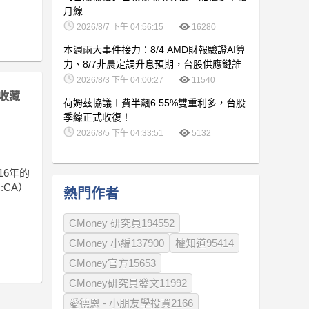
月線
2026/8/7 下午 04:56:15
16280
本週兩大事件接力：8/4 AMD財報驗證AI算
力、8/7非農定調升息預期，台股供應鏈誰
卡位最佳？
2026/8/3 下午 04:00:27
11540
收藏
荷姆茲協議＋費半飆6.55%雙重利多，台股
季線正式收復！
2026/8/5 下午 04:33:51
5132
來16年的
:CA）
熱門作者
CMoney 研究員194552
CMoney 小編137900
權知道95414
CMoney官方15653
CMoney研究員發文11992
愛德恩 - 小朋友學投資2166