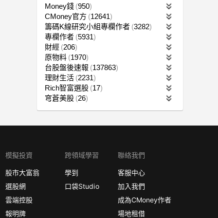
Money錢
950
CMoney官方
12641
籌碼K線研究小組專欄作者
3282
專欄作者
5931
財經
206
原物料
1970
台股盤後速報
137863
理財生活
2231
Rich智富選股
17
穹蒼美股
26
模擬投資
跨領域學習
聯絡我們
股市大富翁
學到
客服中心
選股網
口袋Studio
加入我們
雲端控股
成為CMoney作者
報明牌
場地租借