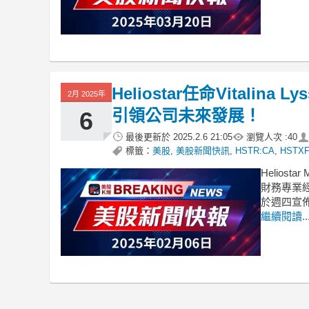
Heliostar任命Vitali
2月 2025年
引領公司未來發展！
6
最後更新於
2025.2.6 21:05
瀏覽人次 :
40
標籤：
美股
,
美股新聞快訊
,
HSTR:CA
,
HSTX
Heliost
財務專業經驗
於週四宣佈，
繼續閱讀..