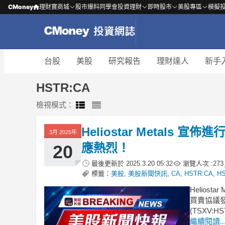
CMoney
理財寶商城
股市爆料同學會
投資理財
即時股市
美股專區
模擬
台股
美股
研究報告
理財達人
新手
HSTR:CA
檢視模式：
Heliostar Metals
3月 2025年
應熱烈！
20
最後更新於
2025.3.20 05:32
瀏覽人次 :
273
標籤：
美股
,
美股新聞快訊
,
CA
,
HSTR:CA
,
H
Heliostar
買賣協議發行
(TSXV
繼續閱讀..