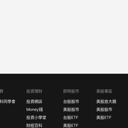
群
投資理財
即時股市
美股專區
料同學會
投資網誌
台股股市
美股放大鏡
Money錢
美股股市
美股股市
投資小學堂
台股ETF
美股ETF
財經百科
美股ETF