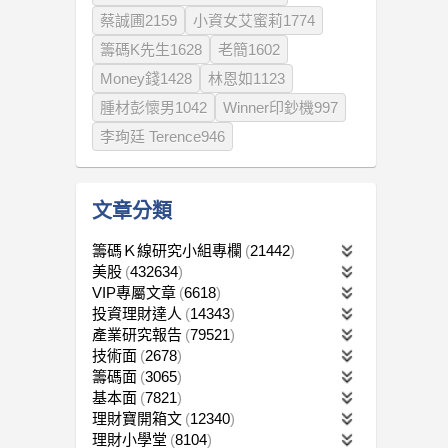
蔡誠圃2159
小資女艾蜜莉1774
籌碼K先生1628
老簡1602
Money錢1428
林恩如1123
腫材彭懷男1042
Winner印鈔機997
李珣廷 Terence946
文章分類
籌碼Ｋ線研究小組專欄
21442
美股
432634
VIP專屬文章
6618
投資理財達人
14343
產業研究報告
79521
技術面
2678
籌碼面
3065
基本面
7821
理財寶開箱文
12340
理財小學堂
8104