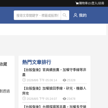
購物車(
0
)
登入/註冊
熱門文章排行
收藏
【台股盤後】官員續放鷹，加權守季線等非
農
2026/8/6 下午 05:06:14
25328
【台股盤後】加權搶回季線，矽光、機器人
議，計劃透過
齊攻
2026/8/5 下午 05:24:07
23478
【台股盤後】台積撐場等非農，加權多空搶