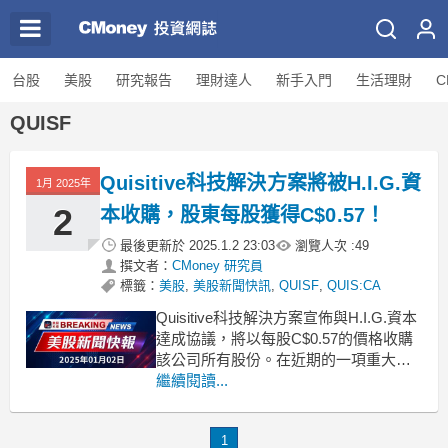
台股
美股
研究報告
理財達人
新手入門
生活理財
C
QUISF
Quisitive科技解決方案將被H.I.G.資
1月 2025年
2
本收購，股東每股獲得C$0.57！
最後更新於
2025.1.2 23:03
瀏覽人次 :
49
撰文者：
CMoney 研究員
標籤：
美股
,
美股新聞快訊
,
QUISF
,
QUIS:CA
Quisitive科技解決方案宣佈與H.I.G.資本
達成協議，將以每股C$0.57的價格收購
該公司所有股份。在近期的一項重大交
易中，專注於微軟雲端及AI解決方案的
繼續閱讀...
Quisitive科技解決方案
（OTCQX:QUISF）宣佈已與H.I.G.資本
1
旗下的買方達成安排協議。根據這份協