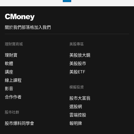
議，H.I.G.資本將全
關於我們
部落格
加入我們
理財寶商城
美股專區
理財寶
美股放大鏡
軟體
美股股市
講座
美股ETF
線上課程
模擬投資
影音
合作作者
股市大富翁
選股網
股市社群
雲端控股
股市爆料同學會
報明牌