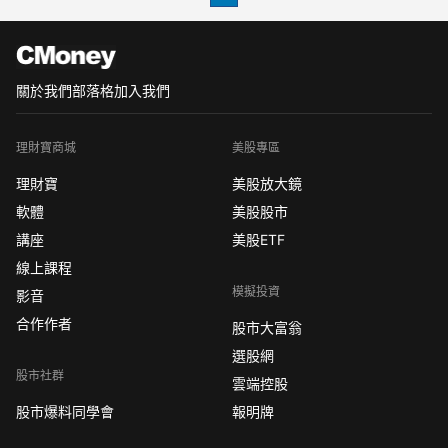
股定價為0.07美元，部
關於我們
部落格
加入我們
理財寶商城
美股專區
理財寶
美股放大鏡
軟體
美股股市
講座
美股ETF
線上課程
模擬投資
影音
合作作者
股市大富翁
選股網
股市社群
雲端控股
股市爆料同學會
報明牌