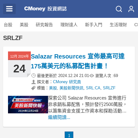
台股
美股
研究報告
理財達人
新手入門
生活理財
C
SRLZF
Salazar Resources 宣佈最高可達
12月 2024年
24
175萬美元的私募配售計畫！
最後更新於
2024.12.24 21:01
瀏覽人次 :
69
撰文者：
CMoney 研究員
標籤：
美股
,
美股新聞快訊
,
SRL:CA
,
SRLZF
探索公司 Salazar Resources 宣佈進行
非承銷私募配售，預計發行2500萬股，
以籌集資金支援工作資本和探勘活動。
近日，Salazar
繼續閱讀...
Resources（TSXV:SRL:CA）宣佈將進
行一項高達175萬美元的非承銷私募配售
1
計畫。該計畫將發行最多2500萬股，每