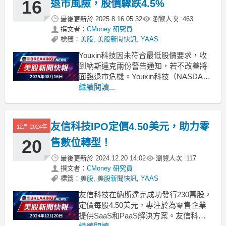
16
退市風險，股價驟跌4.5%
最後更新於
2025.8.16 05:32
瀏覽人次 :
463
撰文者：
CMoney 研究員
標籤：
美股
,
美股新聞快訊
,
YAAS
Youxin科技因未符合最低股價要求，收
到納斯達克兩份警告通知，若不改善將
面臨退市危機。Youxin科技（NASDAQ:
YAAS）於2025年8月13日收到了來自納
繼續閱讀...
斯達克的兩份決定通知，指出其未能遵
守最低股價要求。根據規定，公司必須
保持至少3500萬美元的上市證券市場價
友信科技IPO定價4.50美元，助力零
12月 2024年
值。這些通知使得Youxin
20
售數位轉型！
最後更新於
2024.12.20 14:02
瀏覽人次 :
117
撰文者：
CMoney 研究員
標籤：
美股
,
美股新聞快訊
,
YAAS
友信科技在納斯達克成功發行230萬股，
定價每股4.50美元，專注於為零售企業
提供SaaS和PaaS解決方案。友信科技