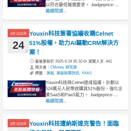
以符合最低報價要求。 .badgeprice-
container {
繼續閱讀...
display: flex !important;
gap: 1rem !important;
flex
Youxin科技簽署協議收購Celnet
9月 2025年
24
51%股權，助力AI驅動CRM解決方
案！
最後更新於
2025.9.24 05:32
瀏覽人次 :
441
撰文者：
CMoney 研究員
標籤：
美股
,
美股新聞快訊
,
YAAS
Youxin科技與Celnet達成協議，計劃以
524萬元人民幣收購其51%股份，強化企
業SaaS和PaaS能力。 .badgeprice-
container {
繼續閱讀...
display: flex !important;
gap: 1rem !important;
Youxin科技遭納斯達克警告！面臨
8月 2025年