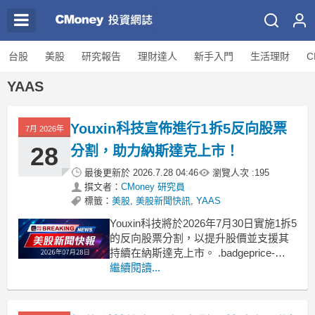
台股
美股
研究報告
理財達人
新手入門
生活理財
C
YAAS
Youxin科技宣佈進行1拆5反向股票
7月 2026年
28
分割，助力納斯達克上市！
最後更新於
2026.7.28 04:46
瀏覽人次 :
195
撰文者：
CMoney 研究員
標籤：
美股
,
美股新聞快訊
,
YAAS
Youxin科技將於2026年7月30日實施1拆5
的反向股票分割，以提升股價並支援其
持續在納斯達克上市。 .badgeprice-
container {
繼續閱讀...
display: flex !important;
gap: 1rem !important;