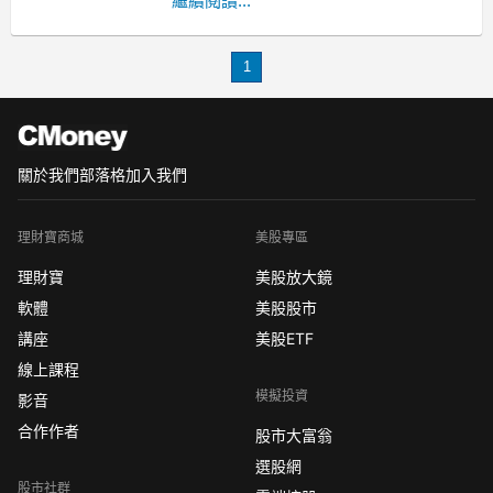
（NASDAQ: YAAS）近日宣佈其首次公
繼續閱讀...
開募股（IPO）以每股4.50美元的價格成
功發行230萬股，這一舉措標誌著該公司
1
進一步拓展市場的關鍵步驟。作為一家
專注於軟體即服務（SaaS
關於我們
部落格
加入我們
理財寶商城
美股專區
理財寶
美股放大鏡
軟體
美股股市
講座
美股ETF
線上課程
模擬投資
影音
合作作者
股市大富翁
選股網
股市社群