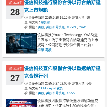
優信科技進行股份合併以符合納斯達
9月 2025年
28
克上市規範
最後更新於
2025.9.28 15:10
瀏覽人次 :
88
撰文者：
權知道
標籤：
美股
,
美股新聞快訊
,
#GSPC
,
YAAS
優信科技(Youxin Technology, YAAS)近
日宣布，為了重新符合納斯達克的上市
規範，公司將進行股份合併。此前，優
信科技於2025年9月22日收到納斯達克的
繼續閱讀...
退市通知，原因是其A類普通股連續10個
交易日的收盤買入價低於0.10美元。此
外，納斯達克在2025年8月13日也曾通知
優信科技宣佈股權合併以重返納斯達
9月 2025年
公司，其A類
27
克合規行列
最後更新於
2025.9.27 02:03
瀏覽人次 :
549
撰文者：
CMoney 研究員
標籤：
美股
,
美股新聞快訊
,
YAAS
優信科技因股價持續低迷收到納斯達克
退市通知，決定進行1:80的股權合併，