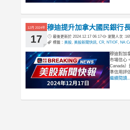
穆迪提升加拿大國民銀行
12月 2024年
17
最後更新於
2024.12.17 06:17
瀏覽人次 :
16
標籤：
美股
,
美股新聞快訊
,
CR
,
NTIOF
,
NA:C
穆迪對加
市場信心。
Cana
準信用評估
繼續閱讀..