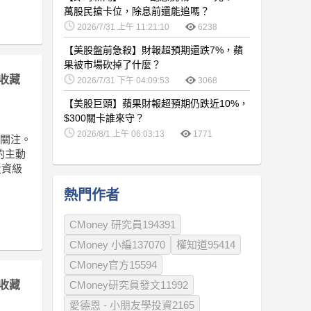
萬股民搶卡位，除息前還能追嗎？
2026/7/31 上午 11:21:10
6238
【美股盤前急殺】財報超預期還跌7%，蘋
果被市場砍掉了什麼？
收藏
2026/7/31 下午 04:09:53
3068
【美股巨頭】蘋果財報超預期仍跌近10%，
$300關卡誰來守？
2026/8/1 上午 06:03:13
1771
場關注。
的主動
投資級
熱門作者
CMoney 研究員194391
CMoney 小編137070
權知道95414
CMoney官方15594
收藏
CMoney研究員發文11992
愛德恩 - 小朋友學投資2165