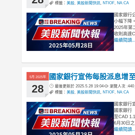
標籤：
美股
,
美股新聞快訊
,
NTIOF
,
NA:CA
國家銀行公
小幅下降。國
2025年
收則高達C
繼續閱讀..
國家銀行宣佈每股派息增至CA
5月 2025年
28
最後更新於
2025.5.28 19:04
瀏覽人次 :
440
標籤：
美股
,
美股新聞快訊
,
NTIOF
,
NA:CA
國家銀行宣
國家銀行（N
至CAD 
6月30日
繼續閱讀..