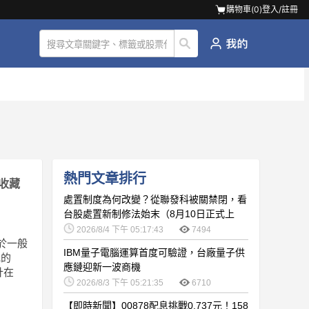
購物車(
0
)
登入/註冊
熱門文章排行
收藏
處置制度為何改變？從聯發科被關禁閉，看
台股處置新制修法始末（8月10日正式上
路）
2026/8/4 下午 05:17:43
7494
用於一般
IBM量子電腦運算首度可驗證，台廠量子供
元的
應鏈迎新一波商機
計在
2026/8/3 下午 05:21:35
6710
【即時新聞】00878配息挑戰0.737元！158