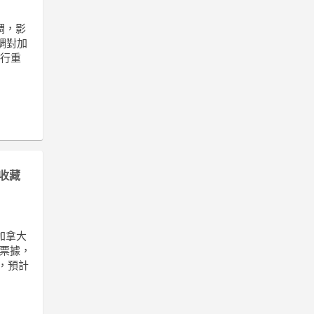
調，影
調對加
進行重
收藏
加拿大
期票據，
，預計