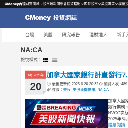
CMoney
理財寶商城
股市爆料同學會
投資理財
即時股市
美股專區
模擬
台股
美股
研究報告
理財達人
新手
NA:CA
檢視模式：
加拿大國家銀行計畫發行7.
6月 2025年
20
最後更新於
2025.6.20 20:32
瀏覽人次 :
489
標籤：
美股
,
美股新聞快訊
,
NA:CA
加拿大國家
銀行業務。
NVCC次
2025年
繼續閱讀..