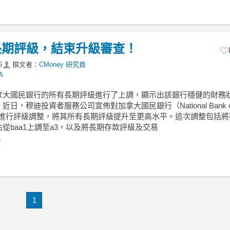
長期評級，結束升級審查！
5
撰文者：
CMoney 研究員
A
拿大國民銀行的所有長期評級進行了上調，顯示出該銀行穩健的財務
近日，穆迪投資者服務公司宣佈對加拿大國民銀行（National Bank o
da）進行評級調整，將其所有長期評級提升至更高水平。這次調整包括
從baa1上調至a3，以及將長期存款評級及交易
.
1