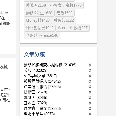
蔡誠圃2158
小資女艾蜜莉1773
本比率
籌碼K先生1628
老簡1602
行在
Money錢1428
林恩如1122
同期營
腫材彭懷男1042
Winner印鈔機997
李珣廷 Terence946
文章分類
籌碼Ｋ線研究小組專欄
21439
收藏
美股
432323
VIP專屬文章
6617
投資理財達人
14342
產業研究報告
79505
日支付。
技術面
2678
14提升
籌碼面
3065
東，而在
基本面
7820
理財寶開箱文
12338
理財小學堂
8078