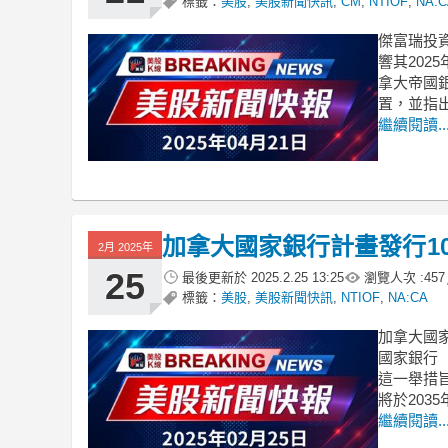
標籤：
美股
,
美股新聞快訊
,
CM
,
NTIOF
,
NA:C
傑富瑞投
響其20
拿大帝國銀
置，並指
繼續閱讀..
加拿大國家銀行計畫發行10
2月 2025年
25
最後更新於
2025.2.25 13:25
瀏覽人次 :
457
標籤：
美股
,
美股新聞快訊
,
NTIOF
,
NA:CA
加拿大國
國家銀行（
這一舉措旨
將於203
繼續閱讀..