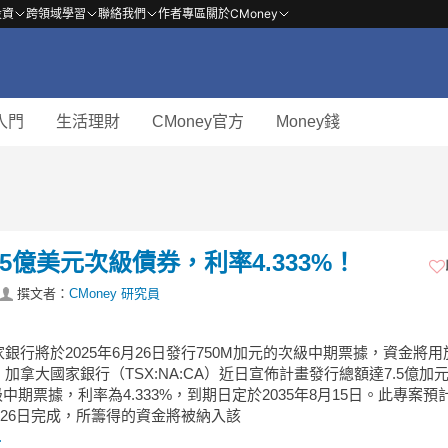
投資
跨領域學習
聯絡我們
作者專區
關於CMoney
入門
生活理財
CMoney官方
Money錢
5億美元次級債券，利率4.333%！
撰文者：
CMoney 研究員
銀行將於2025年6月26日發行750M加元的次級中期票據，資金將
加拿大國家銀行（TSX:NA:CA）近日宣佈計畫發行總額達7.5億加
級中期票據，利率為4.333%，到期日定於2035年8月15日。此專案預
6月26日完成，所籌得的資金將被納入該
.