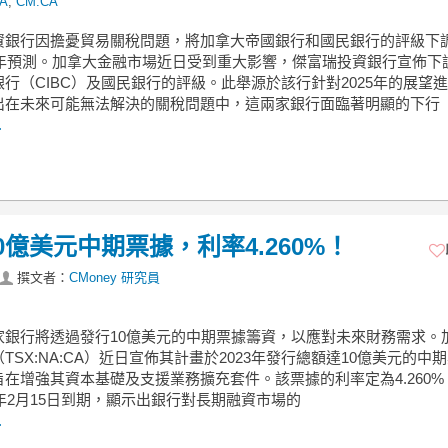
A
,
CM:CA
資銀行因擔憂貿易關稅問題，將加拿大帝國銀行和國民銀行的評級下
25年預測。加拿大金融市場近日受到重大影響，傑富瑞投資銀行宣佈下
行（CIBC）及國民銀行的評級。此舉源於該行針對2025年的展望
出在未來可能無法解決的關稅問題中，這兩家銀行面臨著明顯的下行
.
億美元中期票據，利率4.260%！
撰文者：
CMoney 研究員
家銀行將透過發行10億美元的中期票據籌資，以應對未來財務需求。
TSX:NA:CA）近日宣佈其計畫於2023年發行總額達10億美元的中
在增強其資本基礎及支援業務擴充套件。該票據的利率定為4.260%
5年2月15日到期，顯示出銀行對長期融資市場的
.