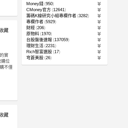
Money錢
950
CMoney官方
12641
籌碼K線研究小組專欄作者
3282
專欄作者
5929
財經
206
收藏
原物料
1970
台股盤後速報
137059
理財生活
2231
Rich智富選股
17
域的實
穹蒼美股
26
資收購位
收購不僅
收藏