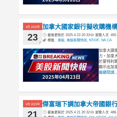
加拿大國家銀行擬收購機
4月 2025年
23
最後更新於
2025.4.23 20:33
瀏覽人次 :
455
標籤：
美股
,
美股新聞快訊
,
NTIOF
,
NA:CA
加拿大國家
力。加拿大國
於蒙特利爾
顯示出加
繼續閱讀..
傑富瑞下調加拿大帝國銀
4月 2025年
21
最後更新於
2025.4.21 20:32
瀏覽人次 :
486