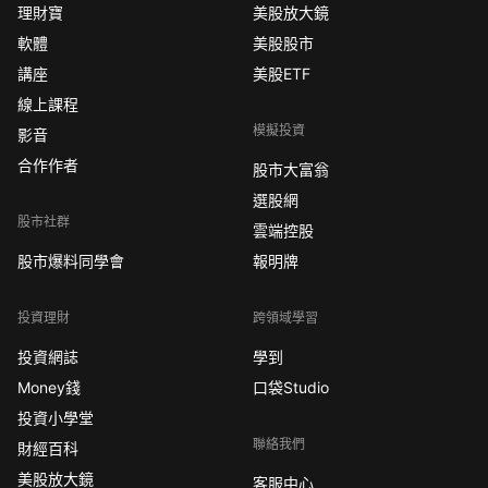
理財寶
美股放大鏡
軟體
美股股市
講座
美股ETF
線上課程
模擬投資
影音
合作作者
股市大富翁
選股網
股市社群
雲端控股
股市爆料同學會
報明牌
投資理財
跨領域學習
投資網誌
學到
Money錢
口袋Studio
投資小學堂
聯絡我們
財經百科
美股放大鏡
客服中心