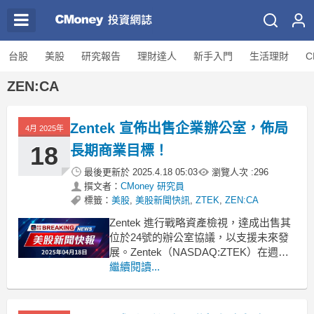
台股
美股
研究報告
理財達人
新手入門
生活理財
C
ZEN:CA
Zentek 宣佈出售企業辦公室，佈局
4月 2025年
18
長期商業目標！
最後更新於
2025.4.18 05:03
瀏覽人次 :
296
撰文者：
CMoney 研究員
標籤：
美股
,
美股新聞快訊
,
ZTEK
,
ZEN:CA
Zentek 進行戰略資產檢視，達成出售其
位於24號的辦公室協議，以支援未來發
展。Zentek（NASDAQ:ZTEK）在週四
宣佈，為了實現公司的長期商業目標，
繼續閱讀...
已經與買方簽署了位於24號的辦公室購
售協議。這一決策是公司針對自身投資
組合及資產進行全面評估後作出的。根