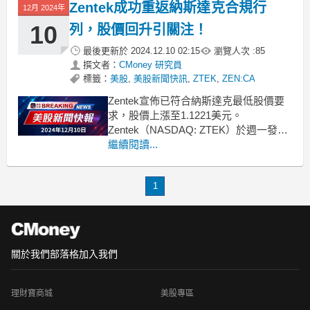
Zentek成功重返納斯達克合規行
12月 2024年
據公司發言人的說法，此次交易不僅能
夠
10
列，股價回升引關注！
最後更新於
2024.12.10 02:15
瀏覽人次 :
85
撰文者：
CMoney 研究員
標籤：
美股
,
美股新聞快訊
,
ZTEK
,
ZEN:CA
Zentek宣佈已符合納斯達克最低股價要
求，股價上漲至1.1221美元。
Zentek（NASDAQ: ZTEK）於週一發佈
公告，表示公司已獲得納斯達克的通
繼續閱讀...
知，確認其重新滿足每股1.00美元的最
低報價要求，確保了持續上市的資格。
1
此訊息令ZTEK股價上揚2.94%，目前為
1.1221美元。該公司的恢復合
關於我們
部落格
加入我們
理財寶商城
美股專區