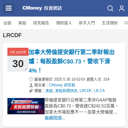
台股
美股
研究報告
理財達人
新手入門
生活理財
C
LRCDF
加拿大勞倫提安銀行第二季財報出
5月 2025年
30
爐：每股盈餘C$0.73，營收下滑
4%！
最後更新於
2025.5.30 19:02
瀏覽人次 :
314
撰文者：
CMoney 研究員
標籤：
美股
,
美股新聞快訊
,
LRCDF
,
LB:CA
勞倫提安銀行公佈第二季非GAAP每股
盈餘為C$0.73，營收達C$242.52百萬，
加拿大市場反應不一。加拿大勞倫提安
銀行（Laurentian Bank of Canada）近
繼續閱讀...
日發布了其2023年第二季的財務報告，