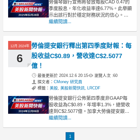
勞倫琴銀行宣佈將發放每股CAD 0.47的
季度股息，年化收益率達6.77%。此舉顯
示出該行對於穩定財務狀況的信心。加
拿大勞倫琴銀行（Laurentian Bank of
繼續閱讀...
Canada）近日宣佈，將於5月1日向股東
支付每股CAD 0.47的季度股息，此次分
紅與之前持平，顯示出該銀行在當前經
勞倫提安銀行釋出第四季度財報：每
12月 2024年
濟環境中仍然
6
股收益C$0.89，營收達C$2.5077
億！
最後更新於
2024.12.6 20:15
瀏覽人次 :
60
撰文者：
CMoney 研究員
標籤：
美股
,
美股新聞快訊
,
LRCDF
勞倫提安銀行公佈第四季度非GAAP每
股收益為C$0.89，年增率1.3%，總營收
達到C$2.5077億。加拿大勞倫提安銀行
近日釋出了其2023年第四季度的財務報
繼續閱讀...
告，顯示出穩定的增長勢頭。根據最新
資料，該行第四季度的非GAAP每股收
1
益（EPS）為C$0.89，同比增長1.3%。