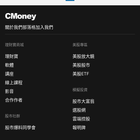
這一成績反映了該行在當前
關於我們
部落格
加入我們
理財寶商城
美股專區
理財寶
美股放大鏡
軟體
美股股市
講座
美股ETF
線上課程
模擬投資
影音
合作作者
股市大富翁
選股網
股市社群
雲端控股
股市爆料同學會
報明牌