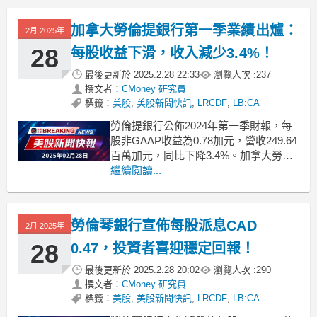
引發投資者關注。該行報告顯示，其非
GAAP每股盈餘為C$0.73，雖然仍具吸
加拿大勞倫提銀行第一季業績出爐：
2月 2025年
引力，但
28
每股收益下滑，收入減少3.4%！
最後更新於
2025.2.28 22:33
瀏覽人次 :
237
撰文者：
CMoney 研究員
標籤：
美股
,
美股新聞快訊
,
LRCDF
,
LB:CA
勞倫提銀行公佈2024年第一季財報，每
股非GAAP收益為0.78加元，營收249.64
百萬加元，同比下降3.4%。加拿大勞倫
提銀行（Laurentian Bank of Canada）
繼續閱讀...
近日發布了其2024年第一季的財務報
告，引發市場關注。該行本季度每股非
GAAP收益為0.78加元，顯示出盈利能力
勞倫琴銀行宣佈每股派息CAD
2月 2025年
的挑
28
0.47，投資者喜迎穩定回報！
最後更新於
2025.2.28 20:02
瀏覽人次 :
290
撰文者：
CMoney 研究員
標籤：
美股
,
美股新聞快訊
,
LRCDF
,
LB:CA