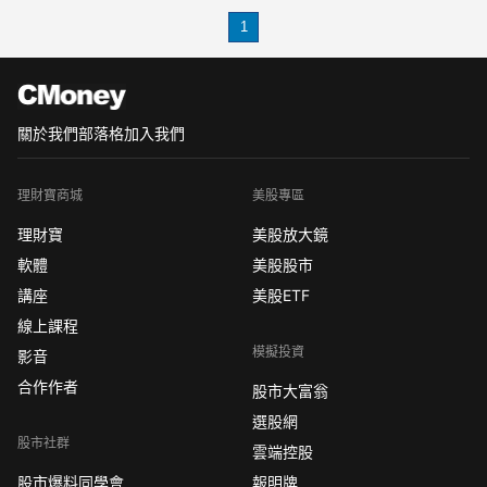
計劃發行最多2000萬個單位，每單位定
1
價0.05美元，總募資上限為100萬美元。
每個單位包括一股普通股及半個普
關於我們
部落格
加入我們
理財寶商城
美股專區
理財寶
美股放大鏡
軟體
美股股市
講座
美股ETF
線上課程
模擬投資
影音
合作作者
股市大富翁
選股網
股市社群
雲端控股
股市爆料同學會
報明牌