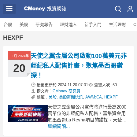
台股
美股
研究報告
理財達人
新手入門
生活理財
C
HEXPF
天使之翼金屬公司啟動100萬美元非
11月 2024年
20
經紀私人配售計畫，聚焦墨西哥鑽
探！
最後更新於
2024.11.20 07:01
瀏覽人次 :
50
撰文者：
CMoney 研究員
標籤：
美股
,
美股新聞快訊
,
AWM:CA
,
HEXPF
天使之翼金屬公司宣佈將進行最高2000
萬單位的非經紀私人配售，籌集資金用
於墨西哥La Reyna項目的鑽探。天使之
翼金屬公司（TSXV:AWM:CA）於本週
繼續閱讀...
二宣佈展開一項非經紀私人配售計畫，