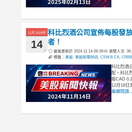
科比烈酒公司宣佈每股發放C
11月 2024年
者！
14
最後更新於
2024.11.14 09:28
瀏覽人次 :
38
標籤：
美股
,
美股新聞快訊
,
CSW.B:CA
,
CRB
科比烈酒公
配。科比烈酒
股CAD 
12月18
繼續閱讀..