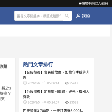
購物車(
0
)
登入/註冊
熱門文章排行
收藏
【台股盤後】官員續放鷹，加權守季線等非
農
2026/8/6 下午 05:06:14
25417
，將於3
【台股盤後】加權搶回季線，矽光、機器人
息提高至
齊攻
日支
2026/8/5 下午 05:24:07
23538
四天蒸發3,700點，一天狂飆近3,000點——