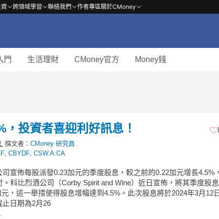
投資
跨領域學習
聯絡我們
作者專區
關於CMoney
入門
生活理財
CMoney官方
Money錢
%，投資者喜迎利好訊息！
撰文者：
CMoney 研究員
BF
,
CBYDF
,
CSW.A:CA
司宣佈每股派發0.23加元的季度股息，較之前的0.22加元增長4.5%
。科比烈酒公司（Corby Spirit and Wine）近日宣佈，將其季度股
3加元，這一舉措使得股息增幅達到4.5%。此次股息將於2024年3月12
止日期為2月26
.