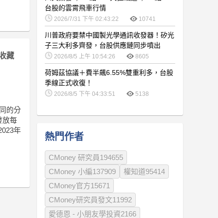
台股的雲霄飛車行情
2026/7/31 下午 02:43:22
10741
川普政府要禁中國製光學通訊收發器！矽光
子三大利多齊發，台股供應鏈同步噴出
收藏
2026/8/5 上午 10:54:26
8605
荷姆茲協議＋費半飆6.55%雙重利多，台股
季線正式收復！
2026/8/5 下午 04:33:51
5138
相同的分
定發放每
023年
熱門作者
CMoney 研究員194655
CMoney 小編137909
權知道95414
CMoney官方15671
CMoney研究員發文11992
愛德恩 - 小朋友學投資2166