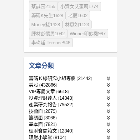
蔡誠圃2159
小資女艾蜜莉1774
籌碼K先生1628
老簡1602
Money錢1428
林恩如1123
腫材彭懷男1042
Winner印鈔機997
李珣廷 Terence946
文章分類
籌碼Ｋ線研究小組專欄
21442
美股
432866
VIP專屬文章
6618
投資理財達人
14343
產業研究報告
79522
技術面
2679
籌碼面
3066
基本面
7821
理財寶開箱文
12340
理財小學堂
8104