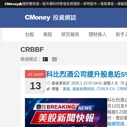
CMoney
理財寶商城
股市爆料同學會
投資理財
即時股市
美股專區
模擬
台股
美股
研究報告
理財達人
新手
CRBBF
檢視模式：
科比烈酒公司提升股息近5
2月 2025年
13
最後更新於
2025.2.13 07:04
瀏覽人次 :
78
標籤：
美股
,
美股新聞快訊
,
CSW.B:CA
,
CRB
科比烈酒公
月12日支付
每股0.2
付，登記截
繼續閱讀..