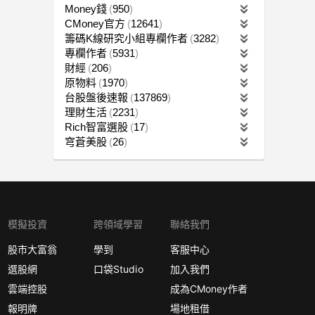
Money錢
950
CMoney官方
12641
籌碼K線研究小組專欄作者
3282
專欄作者
5931
財經
206
原物料
1970
台股盤後速報
137869
理財生活
2231
Rich智富選股
17
穹蒼美股
26
模擬投資
跨領域學習
聯絡我們
股市大富翁
學到
客服中心
選股網
口袋Studio
加入我們
雲端控股
成為CMoney作者
報明牌
場地租借