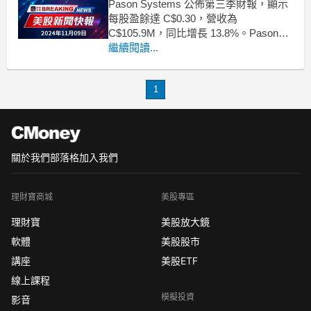
Pason Systems 公佈第三季財報，顯示
每股盈餘達 C$0.30，營收為
C$105.9M，同比增長 13.8%。Pason
Systems Inc. 在近日發布的第三季財報
繼續閱讀...
中引起市場關注。該公司公佈的資料顯
示，每股盈餘（EPS）為 C$0.30，並實
1
現了 C$105.9M 的總營收，相較於
關於我們
部落格
加入我們
理財寶商城
美股專區
理財寶
美股放大鏡
軟體
美股股市
講座
美股ETF
線上課程
模擬投資
影音