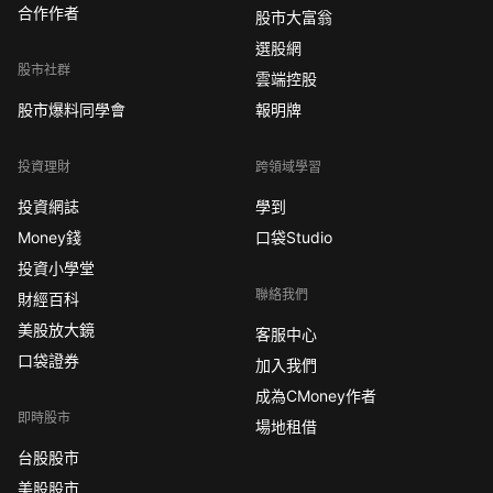
合作作者
股市大富翁
選股網
股市社群
雲端控股
股市爆料同學會
報明牌
投資理財
跨領域學習
投資網誌
學到
Money錢
口袋Studio
投資小學堂
聯絡我們
財經百科
美股放大鏡
客服中心
口袋證券
加入我們
成為CMoney作者
即時股市
場地租借
台股股市
美股股市