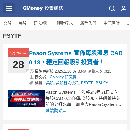
台股
美股
研究報告
理財達人
新手入門
生活理財
C
PSYTF
Pason Systems 宣佈每股派息 CAD
2月 2025年
28
0.13，穩定回報吸引投資者！
最後更新於
2025.2.28 07:33
瀏覽人次 :
313
撰文者：
CMoney 研究員
標籤：
美股
,
美股新聞快訊
,
PSYTF
,
PSI:CA
Pason Systems 宣佈將於3月31日支付
每股CAD 0.13的季度股息，持續維持先
前的分紅水準。加拿大Pason Systems
(TSX:PSI:CA) 今日宣佈將發放每股CAD
繼續閱讀...
0.13的季度股息，此舉符合公司一貫的
分紅政策。根據公告，該股息將於2024
年3月31日支付，記錄日期為3月