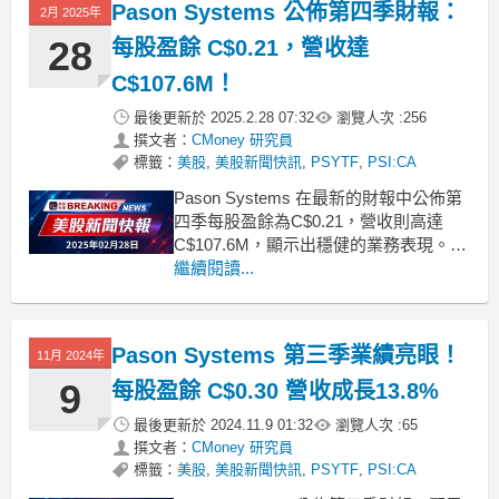
Pason Systems 公佈第四季財報：
2月 2025年
28
每股盈餘 C$0.21，營收達
C$107.6M！
最後更新於
2025.2.28 07:32
瀏覽人次 :
256
撰文者：
CMoney 研究員
標籤：
美股
,
美股新聞快訊
,
PSYTF
,
PSI:CA
Pason Systems 在最新的財報中公佈第
四季每股盈餘為C$0.21，營收則高達
C$107.6M，顯示出穩健的業務表現。
Pason Systems 最新發布的財報引起市
繼續閱讀...
場關注，該公司在第四季度錄得每股盈
餘(CEPS) C$0.21，並實現營收
C$107.6M。這一成績不僅反映了公司的
Pason Systems 第三季業績亮眼！
11月 2024年
穩定增長
9
每股盈餘 C$0.30 營收成長13.8%
最後更新於
2024.11.9 01:32
瀏覽人次 :
65
撰文者：
CMoney 研究員
標籤：
美股
,
美股新聞快訊
,
PSYTF
,
PSI:CA