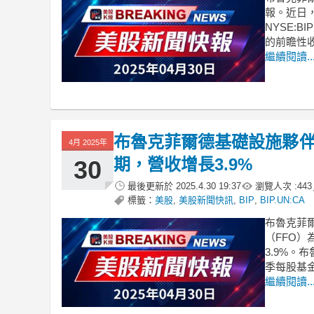
報。近日，布魯
NYSE:
的前瞻性收
繼續閱讀..
布魯克菲爾德基礎設施夥
4月 2025年
期，營收增長3.9%
30
最後更新於
2025.4.30 19:37
瀏覽人次 :
443
標籤：
美股
,
美股新聞快訊
,
BIP
,
BIP.UN:CA
布魯克菲爾
（FFO）
3.9%
季每股基金
繼續閱讀..