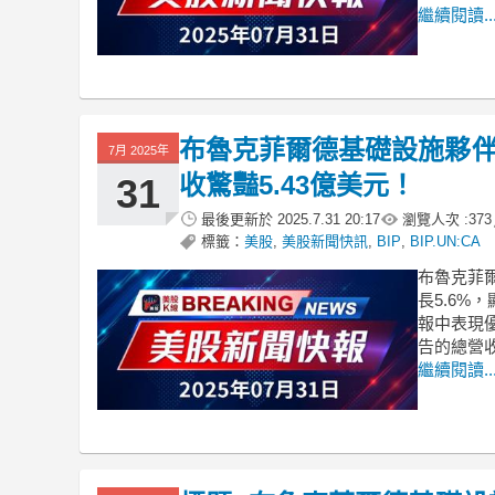
繼續閱讀..
布魯克菲爾德基礎設施夥伴Q
7月 2025年
收驚豔5.43億美元！
31
最後更新於
2025.7.31 20:17
瀏覽人次 :
373
標籤：
美股
,
美股新聞快訊
,
BIP
,
BIP.UN:CA
布魯克菲爾
長5.6%
報中表現優
告的總營收
繼續閱讀..