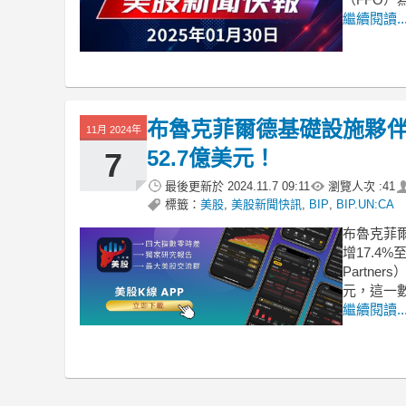
繼續閱讀..
布魯克菲爾德基礎設施夥伴
11月 2024年
52.7億美元！
7
最後更新於
2024.11.7 09:11
瀏覽人次 :
41
標籤：
美股
,
美股新聞快訊
,
BIP
,
BIP.UN:CA
布魯克菲爾
增17.4%至
Partn
元，這一
繼續閱讀..