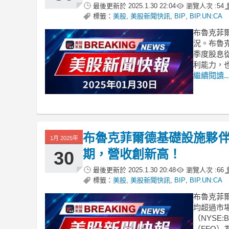
最後更新於
2025.1.30 22:04
瀏覽人次 :
54
標籤：
美股
,
美股新聞快訊
,
BIP
,
BIP.UN:CA
布魯克菲
況。布魯克
季度股息從
利能力，也
繼續閱讀..
布魯克菲爾德基礎設施夥伴年
1月 2025年
期，營收創新高！
30
最後更新於
2025.1.30 20:48
瀏覽人次 :
66
標籤：
美股
,
美股新聞快訊
,
BIP
,
BIP.UN:CA
布魯克菲爾
均超過市
（NYSE
（FFO）