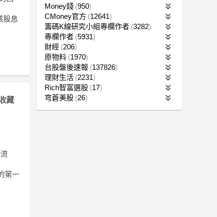
Money錢
950
CMoney官方
12641
該股息
籌碼K線研究小組專欄作者
3282
專欄作者
5931
財經
206
原物料
1970
台股盤後速報
137826
理財生活
2231
Rich智富選股
17
穹蒼美股
26
收藏
金流
長
的第一