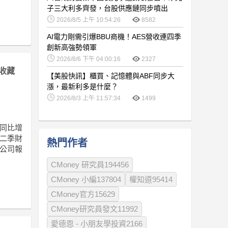
子三大利多齊發，台股供應鏈同步噴出
2026/8/5 上午 10:54:26
8582
AI電力剛需引爆BBU商機！AES營收連四季
創新高強勢領軍
2026/8/6 下午 04:00:16
2327
收藏
【美股快訊】櫃買、記憶體與ABF同步大
漲，最新利多是什麼？
2026/8/3 上午 11:57:34
1499
，同比增
第二季財
熱門作者
該公司報
CMoney 研究員194456
CMoney 小編137804
權知道95414
CMoney官方15629
CMoney研究員發文11992
愛德恩 - 小朋友學投資2166