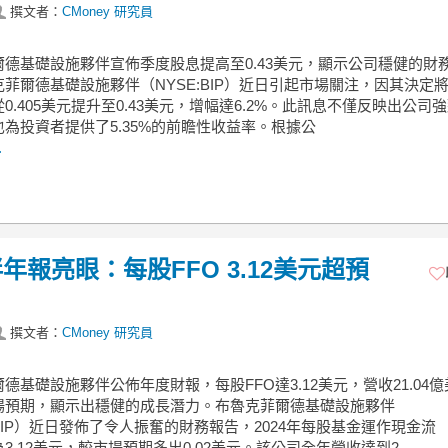
撰文者：
CMoney 研究員
爾德基礎設施夥伴宣佈季度股息提高至0.43美元，顯示公司穩健的財
菲爾德基礎設施夥伴（NYSE:BIP）近日引起市場關注，因其決定
0.405美元提升至0.43美元，增幅達6.2%。此訊息不僅反映出公司
為投資者提供了5.35%的前瞻性收益率。根據公
.
報亮眼：每股FFO 3.12美元超預
撰文者：
CMoney 研究員
德基礎設施夥伴公佈年度財報，每股FFO達3.12美元，營收21.04
場預期，顯示出穩健的成長潛力。布魯克菲爾德基礎設施夥伴
:BIP）近日發佈了令人振奮的財務報告，2024年每股基金運作現金流
為3.12美元，較市場預期多出0.02美元。該公司全年營收達到2