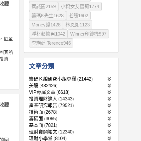
收藏
蔡誠圃2159
小資女艾蜜莉1774
籌碼K先生1628
老簡1602
Money錢1428
林恩如1123
腫材彭懷男1042
Winner印鈔機997
位，每單
李珣廷 Terence946
贖回其所
投資
文章分類
籌碼Ｋ線研究小組專欄
21442
美股
432426
VIP專屬文章
6618
投資理財達人
14343
收藏
產業研究報告
79521
技術面
2678
籌碼面
3065
基本面
7821
理財寶開箱文
12340
理財小學堂
8104
的回