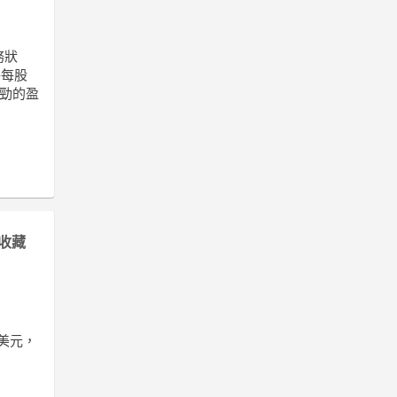
務狀
將每股
強勁的盈
收藏
億美元，