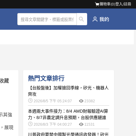
購物車(
0
)
登入/註冊
熱門文章排行
收藏
【台股盤後】加權搶回季線，矽光、機器人
齊攻
2026/8/5 下午 05:24:07
23382
本週兩大事件接力：8/4 AMD財報驗證AI算
顯示其強
力、8/7非農定調升息預期，台股供應鏈誰
卡位最佳？
2026/8/3 下午 04:00:27
11531
致，展現
川普政府要禁中國製光學通訊收發器！矽光