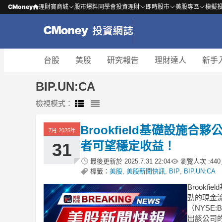
CMoney
理財寶商城
股市爆料同學會
投資理財
即時股市
美股專區
模擬
台股
美股
研究報告
理財達人
新手
BIP.UN:CA
檢視模式：
Brookfield基礎設施
7月 2025年
者可望穩定收益！
31
最後更新於
2025.7.31 22:04
瀏覽人次 :
440
標籤：
美股
,
美股新聞快訊
,
BIP
,
BIP.UN:CA
Brook
勁的現金流
（NYSE
出該公司