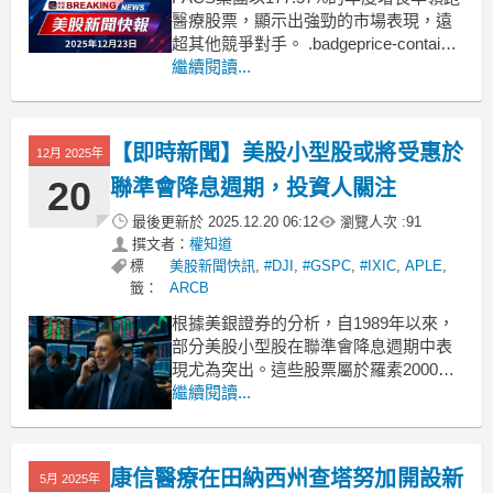
醫療股票，顯示出強勁的市場表現，遠
超其他競爭對手。 .badgeprice-container
{
繼續閱讀...
display: flex !important;
gap: 1rem !important;
fle
【即時新聞】美股小型股或將受惠於
12月 2025年
20
聯準會降息週期，投資人關注
最後更新於
2025.12.20 06:12
瀏覽人次 :
91
撰文者：
權知道
標
美股新聞快訊
,
#DJI
,
#GSPC
,
#IXIC
,
APLE
,
籤：
ARCB
根據美銀證券的分析，自1989年以來，
部分美股小型股在聯準會降息週期中表
現尤為突出。這些股票屬於羅素2000指
數(IWM)中，根據價值、股息、資產回報
繼續閱讀...
率及分析師評級等指標排名靠前的公
司。這些公司在經營活動現金流/價格或
自由現金流收益率方面位居指數前兩
康信醫療在田納西州查塔努加開設新
5月 2025年
成，且支付股息，資產回報率名列前