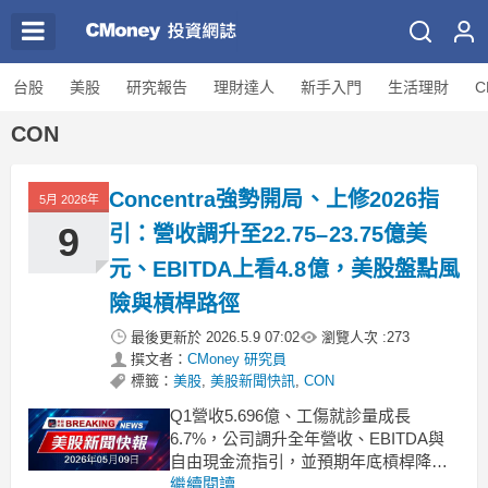
台股
美股
研究報告
理財達人
新手入門
生活理財
C
CON
Concentra強勢開局、上修2026指
5月 2026年
9
引：營收調升至22.75–23.75億美
元、EBITDA上看4.8億，美股盤點風
險與槓桿路徑
最後更新於
2026.5.9 07:02
瀏覽人次 :
273
撰文者：
CMoney 研究員
標籤：
美股
,
美股新聞快訊
,
CON
Q1營收5.696億、工傷就診量成長
6.7%，公司調升全年營收、EBITDA與
自由現金流指引，並預期年底槓桿降至3
倍以下。 .badgeprice-container {
繼續閱讀...