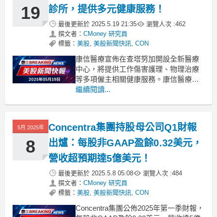
茅，並獲得美銀基本
19
診所，提供多元健康服務！
最後更新於
2025.5.19 21:35
瀏覽人次 :
462
撰文者：
CMoney 研究員
標籤：
美股
,
美股新聞快訊
,
CON
康信醫療宣佈在查塔努加開設全新醫療
中心，將提供工作傷害護理、物理治療
等多項僱主相關健康服務。康信醫療
（Concentra）近日在田納西州查塔努加
繼續閱讀...
市隆重揭幕其最新的醫療中心，此舉旨
在擴充套件公司在地區的醫療服務範
圍。這家新設立的醫療中心將專注於為
Concentra集團持股母公司Q1財報
5月 2025年
當地企業及員工提供一系列健康服務，
包括工作傷害護理、物理
8
出爐：每股非GAAP盈餘0.32美元，
營收超預期達5億美元！
最後更新於
2025.5.8 05:08
瀏覽人次 :
484
撰文者：
CMoney 研究員
標籤：
美股
,
美股新聞快訊
,
CON
Concentra集團公佈2025年第一季財報，