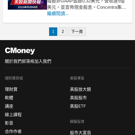
每股非GAAP盈餘0.32美元，營收達5億
美元，並宣佈現金股息。Concentra集團
持股母公司（NYSE:CON）近日發佈
繼續閱讀...
2025年第一季的財報，引起市場關注。
該公司報告顯示，其每股非GAAP盈餘
1
2
下一頁
為0.32美元，符合市場預期；而營收則
達到500.8百
關於我們
部落格
加入我們
理財寶商城
美股專區
理財寶
美股放大鏡
軟體
美股股市
講座
美股ETF
線上課程
模擬投資
影音
合作作者
股市大富翁