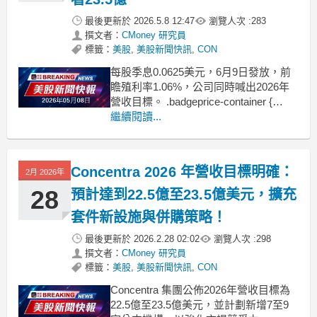
最後更新於
2026.5.8 12:47
瀏覽人次 :
283
撰文者：
CMoney 研究員
標籤：
美股
,
美股新聞快訊
,
CON
每股季息0.0625美元，6月9日發放，前
瞻殖利率1.06%，公司同時喊出2026年
營收目標。 .badgeprice-container {
display: flex !important;
繼續閱讀...
gap: 1rem !important;
fle
Concentra 2026 年營收目標明確：
2月 2026年
28
預計達到22.5億至23.5億美元，擴充
套件新設施與併購策略！
最後更新於
2026.2.28 02:02
瀏覽人次 :
298
撰文者：
CMoney 研究員
標籤：
美股
,
美股新聞快訊
,
CON
Concentra 集團公佈2026年營收目標為
22.5億至23.5億美元，並計劃新增7至9