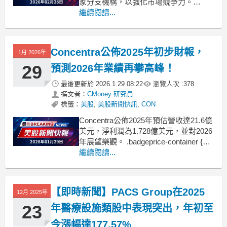
家分支機構，以強化市場競爭力。
.badgeprice-container {
繼續閱讀...
display: flex !important;
gap: 1rem !important
Concentra公佈2025年初步財報，
1月 2026年
29
預測2026年業績再攀高峰！
最後更新於
2026.1.29 08:22
瀏覽人次 :
378
撰文者：
CMoney 研究員
標籤：
美股
,
美股新聞快訊
,
CON
Concentra公佈2025年預估營收達21.6億
美元，淨利潤為1.728億美元，並對2026
年展望樂觀。 .badgeprice-container {
display: flex !important;
繼續閱讀...
gap: 1rem !important;
【即時新聞】PACS Group在2025
12月 2025年
23
年醫療設施類股中表現突出，年初至
今漲幅達177.57%