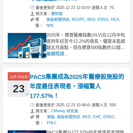
最後更新於
2025.12.23 12:02
瀏覽人次 :
75
撰文者：
權知道
標
美股新聞快訊
,
#GSPC
,
BKD
,
ENSG
,
HCA
,
籤：
NHC
2025年，標普醫療指數(XLV)在12月中旬
達到年初至今12.2%的增長，儘管未能超
越五月高點，但在標普500指數的11個類
股中排名第六。在醫療保健類股的細分
繼續閱讀...
市場中，PACS Group(PACS)以驚人的
177.57%年初至今漲幅，成為表現最佳
的醫療設施類股，並獲得4.87的強力買
PACS集團成為2025年醫療設施股的
12月 2025年
入量化評級。B
23
年度最佳表現者，漲幅驚人
177.57%！
最後更新於
2025.12.23 10:46
瀏覽人次 :
559
撰文者：
CMoney 研究員
標
美股
,
美股新聞快訊
,
BKD
,
EHC
,
ENSG
,
籤：
FHLC
PACS集團以177.57%的年度增長率領跑