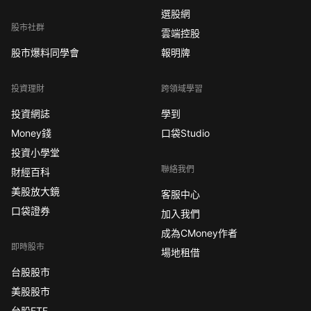
選股網
股市社群
雲端控股
股市爆料同學會
報明牌
投資理財
跨領域學習
投資網誌
學到
Money錢
口袋Studio
投資小學堂
聯絡我們
財經百科
美股放大鏡
客服中心
口袋證券
加入我們
成為CMoney作者
即時股市
場地租借
台股股市
美股股市
台股ETF