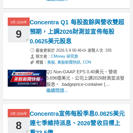
display: flex !important;
gap: 1rem !important
Concentra Q1 每股盈餘與營收雙超
5月 2026年
9
預期，上調2026財測並宣佈每股
0.0625美元股息
最後更新於
2026.5.9 00:46
瀏覽人次 :
335
撰文者：
CMoney 研究員
標籤：
美股
,
美股新聞快訊
,
CON
Q1 Non‑GAAP EPS 0.40美元、營收
5.696億美元、公司上調2026財測並派發
股息。 .badgeprice-container {
display: flex !important;
繼續閱讀...
gap: 1rem !important;
Concentra宣佈每股季息0.0625美元
5月 2026年
8
連七季維持派息、2026營收目標上
看23.5億