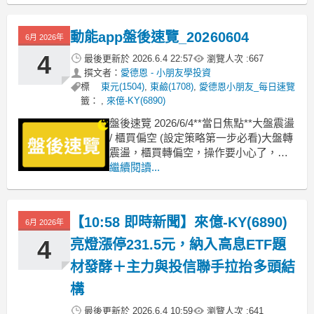
達克指數卻微跌0.09%、收26,830點，費
城半導體指數更重挫2.15%、收13,617
動能app盤後速覽_20260604
6月 2026年
點，兩個市場同一天
4
最後更新於
2026.6.4 22:57
瀏覽人次 :
667
撰文者：
愛德恩 - 小朋友學投資
標
東元(1504)
,
東鹼(1708)
,
愛德恩小朋友_每日速覽
籤：
,
來億-KY(6890)
盤後速覽 2026/6/4**當日焦點**大盤震盪
/ 櫃買偏空 (設定策略第一步必看)大盤轉
震盪，櫃買轉偏空，操作要小心了，大
盤收跌1.68%，日MACD紅柱轉向變短。
繼續閱讀...
櫃買跌破五日線，收跌1.5%，日MACD
紅柱翻綠。**族群速覽** 強勢族群：導
線架：界霖+9.6%、長科+9.98%、長華
【10:58 即時新聞】來億-KY(6890)
6月 2026年
+8.
4
亮燈漲停231.5元，納入高息ETF題
材發酵＋主力與投信聯手拉抬多頭結
構
最後更新於
2026.6.4 10:59
瀏覽人次 :
641