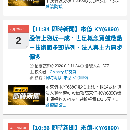
早股價強勢攻上210.5元亮燈漲停，漲幅
9.92%，盤面多頭動能明顯。主因來自被
繼續閱讀...
納入高息ETF成分股後，帶動被動買盤
與存股資金關注，同時公司先前透過高
現金股利政策，配息題材持續發酵，增
【11:34 即時新聞】來億-KY(6890)
6月 2026年
添中長線投資吸引
2
股價上漲近一成，世足概念買盤啟動
＋技術面多頭排列、法人與主力同步
偏多
最後更新於
2026.6.2 11:34
瀏覽人次 :
577
撰文者：
CMoney 研究員
標籤：
即時消息
,
來億-KY(6890)
🔸來億-KY(6890)股價上漲，世足題材與
法人買盤帶動股價攻高來億-KY(6890)盤
中漲幅約9.74%，最新報價191.5元，接
近漲停價位，短線買盤明顯積極。近期
繼續閱讀...
市場將其視為2026世界盃世足概念股之
一，搭配運動鞋需求升溫預期，成為盤
面運動休閒族群的輪動焦點。加上前一
【10:56 即時新聞】來億-KY(6890)
4月 2026年
交易日至近期三大法人多日買