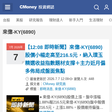
台股
美股
研究報告
理財達人
新手入門
生活理財
C
來億-KY(6890)
【12:08 即時新聞】來億-KY(6890)
7月 2026年
7
股價小幅走高至216.5元，納入璞玉
精選收益指數題材支撐＋主力近月偏
多佈局成盤面焦點
最後更新於
2026.7.7 12:09
瀏覽人次 :
448
撰文者：
CMoney 研究員
標籤：
即時消息
,
來億-KY(6890)
🔸來億-KY(6890)股價上漲，盤中漲幅
1.88%報216.5元來億-KY(6890)盤中報價
216.5元，上漲1.88%，股價維持偏強格