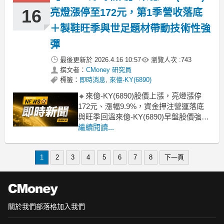
16
亮燈漲停至172元，第1季營收落底
＋製鞋旺季與世足題材帶動技術性強
彈
最後更新於
2026.4.16 10:57
瀏覽人次 :
743
撰文者：
CMoney 研究員
標籤：
即時消息
,
來億-KY(6890)
🔸來億-KY(6890)股價上漲，亮燈漲停
172元、漲幅9.9%，資金押注營運落底
與旺季回溫來億-KY(6890)早盤股價強攻
亮燈漲停，報172元、漲幅9.9%，明顯
繼續閱讀...
強於整體製鞋族群。雖然公司第1季營收
年減約兩成以上、短線基本面仍偏弱，
1
2
3
4
5
6
7
8
下一頁
但市場更聚焦於第2季起進入製鞋傳統旺
季，加上今年史上規模最大的
關於我們
部落格
加入我們