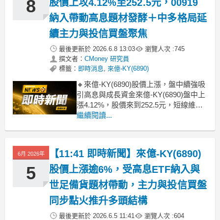
8
股價上攻4.12%至252.5元，00919
納入帶動高息題材發酵＋中多格局延
續主力與投信買盤聚焦
最後更新於
2026.6.8 13:03
瀏覽人次 :
745
撰文者：
CMoney 研究員
標籤：
即時消息
,
來億-KY(6890)
🔸來億-KY(6890)股價上漲，盤中續強吸
引高息與成長資金來億-KY(6890)盤中上
漲4.12%，股價來到252.5元，短線維持
強勢走高。此次攻高主因是被高人氣高
繼續閱讀...
息ETF納入成分股後，市場開始將其視
為兼具成長與配息題材的標的，吸引追
價資金進場；輔因則來自運動休閒族群
【11:41 即時新聞】來億-KY(6890)
6月 2026年
在旺季與世界級賽事題材加持下
5
股價上漲逾6%，受高息ETF納入與
世足備貨題材帶動，主力與投信買盤
同步點火推升多頭結構
最後更新於
2026.6.5 11:41
瀏覽人次 :
604