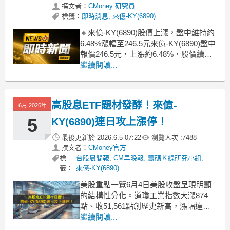
撰文者：
CMoney 研究員
標籤：
即時消息
,
來億-KY(6890)
🔸來億-KY(6890)股價上漲，盤中維持約
6.48%漲幅至246.5元來億-KY(6890)盤中
報價246.5元，上漲約6.48%，股價續強
攻高。盤面上資金主要圍繞兩大題材推
繼續閱讀...
動：一是高股息ETF最新一輪成分股調
整將來億-KY納入，帶來被動買盤與追價
動能；二是製鞋族群受惠世足備貨潮與
高股息ETF題材發酵！來億-
6月 2026年
旺季題材加溫，
5
KY(6890)連日攻上漲停！
最後更新於
2026.6.5 07:22
瀏覽人次 :
7488
撰文者：
CMoney官方
標
台股晨間報
,
CM早晚報
,
籌碼Ｋ線研究小組
,
籤：
來億-KY(6890)
美股重點一覽6月4日美股收盤呈現明顯
的結構性分化。道瓊工業指數大漲874
點、收51,561點創歷史新高，漲幅達
1.73%；羅素2000小型股指數同步上漲
繼續閱讀...
1.45%，兩者齊創強勢表態。然而，那斯