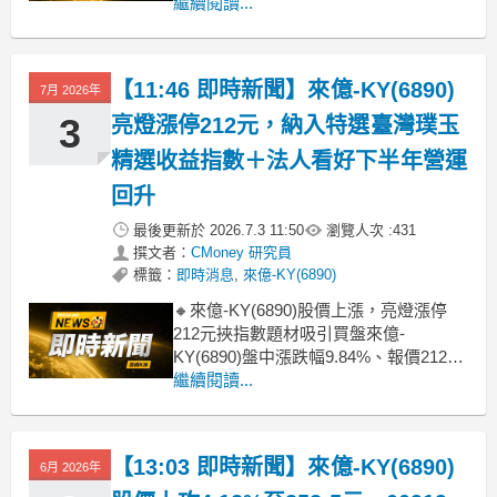
局。短線在歷經6月中到7月初的一段修
繼續閱讀...
正後，今日買盤迴流，主要是市場延續
其被納入特選臺灣璞玉精選收益指數的
題材，將其視為高股利與潛藏價值族群
【11:46 即時新聞】來億-KY(6890)
7月 2026年
的一員。雖然股價仍低
3
亮燈漲停212元，納入特選臺灣璞玉
精選收益指數＋法人看好下半年營運
回升
最後更新於
2026.7.3 11:50
瀏覽人次 :
431
撰文者：
CMoney 研究員
標籤：
即時消息
,
來億-KY(6890)
🔸來億-KY(6890)股價上漲，亮燈漲停
212元挾指數題材吸引買盤來億-
KY(6890)盤中漲跌幅9.84%、報價212
元，股價攻上漲停，短線買盤明顯迴
繼續閱讀...
流。今日股價急拉主因與近期被納入
「特選臺灣璞玉精選收益指數」成分股
有關，指數聚焦高股利與動能個股，市
【13:03 即時新聞】來億-KY(6890)
6月 2026年
場預期後續將有指數化商品跟進配置，
帶出被動買