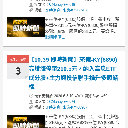
撰文者：
CMoney 研究員
標籤：
即時消息
,
來億-KY(6890)
🔸來億-KY(6890)股價上漲，盤中攻上漲
停鎖在231.5元來億-KY(6890)盤中漲幅
來到9.98%，股價報231.5元，亮燈漲
停，屬近期強勢個股之一。本波急攻主
繼續閱讀...
因在於新納入高息ETF成分股題材發
酵，帶動被動買盤與市場關注度快速升
溫，同時前一日投信大幅買超、主力連
【10:39 即時新聞】來億-KY(6890)
6月 2026年
日加碼，形成順勢推升的多頭行
3
亮燈漲停至210.5元，納入高息ETF
成分股+主力與投信聯手推升多頭結
構
最後更新於
2026.6.3 10:40
瀏覽人次 :
469
撰文者：
CMoney 研究員
標籤：
即時消息
,
來億-KY(6890)
🔸來億-KY(6890)股價上漲，盤中亮燈漲
停210.5元、漲幅9.92%來億-KY(6890)今