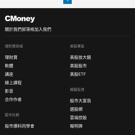
藉由數據讓用戶知道目前市場交易現
況。
69Ｇ力識別
即時當量
關於我們
部落格
加入我們
理財寶商城
美股專區
理財寶
美股放大鏡
軟體
美股股市
講座
美股ETF
線上課程
模擬投資
影音
合作作者
股市大富翁
選股網
股市社群
雲端控股
股市爆料同學會
報明牌