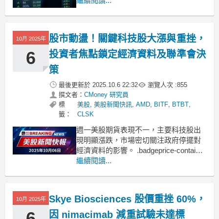
要股市變動的公司及其背後原因。關鍵
繼續閱讀...
金屬公司股價飆升關鍵金屬公司(Critical
Metals, NASDAQ:CRML)股價大漲
67%，原因是有報導指出川普政府正在
股市動盪！關鍵科技股大漲與重挫，
10月 2025年
討論入股該公司。該公司在格陵蘭的
6
投資者焦點鎖定經濟資料及聯準會決
策
最後更新於
2025.10.6 22:32
瀏覽人次 :
855
撰文者：
CMoney 研究員
標
美股
,
美股新聞快訊
,
AMD
,
BITF
,
BTBT
,
籤：
CLSK
週一美股期貨表現不一，主要科技股出
現明顯漲跌，市場密切關注政府停擺對
經濟資料的影響。 .badgeprice-container
{
繼續閱讀...
display: flex !important;
gap: 1rem !important;
flex-wra
Skye Biosciences 股價重挫 60%，
10月 2025年
6
因 nimacimab 減重試驗未達標