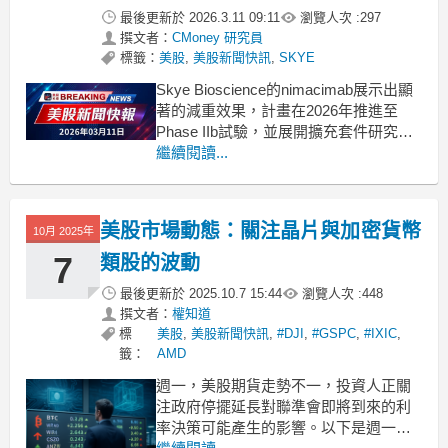
最後更新於
2026.3.11 09:11
瀏覽人次 :
297
撰文者：
CMoney 研究員
標籤：
美股
,
美股新聞快訊
,
SKYE
Skye Bioscience的nimacimab展示出顯
著的減重效果，計畫在2026年推進至
Phase IIb試驗，並展開擴充套件研究以
評估更高劑量。 .badgeprice-container {
繼續閱讀...
display: flex !important;
gap:
美股市場動態：關注晶片與加密貨幣
10月 2025年
7
類股的波動
最後更新於
2025.10.7 15:44
瀏覽人次 :
448
撰文者：
權知道
標
美股
,
美股新聞快訊
,
#DJI
,
#GSPC
,
#IXIC
,
籤：
AMD
週一，美股期貨走勢不一，投資人正關
注政府停擺延長對聯準會即將到來的利
率決策可能產生的影響。以下是週一主