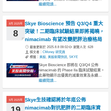
白。Evercore ISI近期發表報告，對Skye
繼續閱讀...
Bioscience（NASDAQ:SKYE）的CB1
抑制劑nimacimab表示高度期待。分析
師Mic
Skye Bioscience 預告 Q3/Q4 重大
8月 2025年
8
突破！二期臨床試驗結果即將揭曉，
nimacimab 有望改變肥胖治療格局
最後更新於
2025.8.8 09:02
瀏覽人次 :
628
撰文者：
CMoney 研究員
標籤：
美股
,
美股新聞快訊
,
SKYE
Skye Bioscience 即將在 Q3/Q4 公佈
nimacimab 的 Phase IIa 臨床試驗結果。
此藥物顯示出優異的減重效果及永續
性，有潛力成為肥胖治療的新選擇。
繼續閱讀...
Skye Bioscience（SKYE）總裁兼執行
長 Punit S. Dhillon 在最新的財報電話會
議中強調，P
Skye生技確認將於年底公佈
6月 2025年
19
nimacimab對抗肥胖的二期臨床資