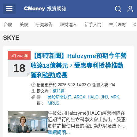
台股
美股
研究報告
理財達人
新手入門
生活理財
C
SKYE
【即時新聞】Halozyme預期今年營
3月 2026年
18
收達18億美元，受惠專利授權推動
獲利強勁成長
最後更新於
2026.3.18 14:33
瀏覽人次 :
94
撰文者：
權知道
標
美股新聞快訊
,
ARGX
,
HALO
,
JNJ
,
MRK
,
籤：
MRUS
生技公司Halozyme(HALO)經營團隊在
近期舉行的生命科學大會上指出，受惠
於特許權使用費的強勁動能以及皮下藥
物遞送平台的持續擴張，公司未來的營
繼續閱讀...