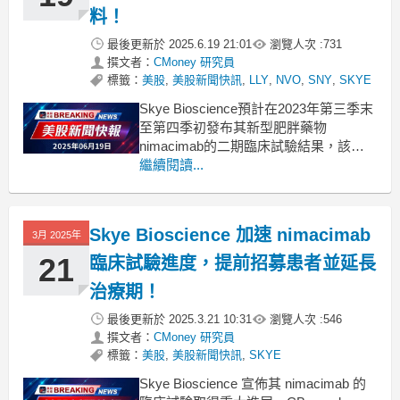
料！
最後更新於
2025.6.19 21:01
瀏覽人次 :
731
撰文者：
CMoney 研究員
標籤：
美股
,
美股新聞快訊
,
LLY
,
NVO
,
SNY
,
SKYE
Skye Bioscience預計在2023年第三季末
至第四季初發布其新型肥胖藥物
nimacimab的二期臨床試驗結果，該藥
物或成為GLP-1類藥物的有效替代。隨
繼續閱讀...
著全球肥胖問題日益嚴重，Skye
Bioscience（NASDAQ:SKYE）正在積
極推進其針對CB1受體的單克隆抗體
Skye Bioscience 加速 nimacimab
3月 2025年
nimacimab
21
臨床試驗進度，提前招募患者並延長
治療期！
最後更新於
2025.3.21 10:31
瀏覽人次 :
546
撰文者：
CMoney 研究員
標籤：
美股
,
美股新聞快訊
,
SKYE
Skye Bioscience 宣佈其 nimacimab 的