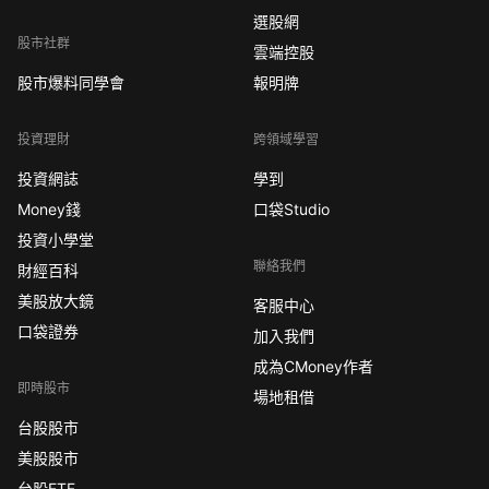
選股網
股市社群
雲端控股
股市爆料同學會
報明牌
投資理財
跨領域學習
投資網誌
學到
Money錢
口袋Studio
投資小學堂
聯絡我們
財經百科
美股放大鏡
客服中心
口袋證券
加入我們
成為CMoney作者
即時股市
場地租借
台股股市
美股股市
台股ETF