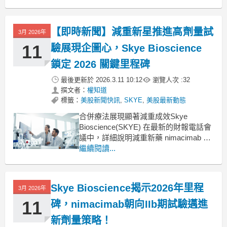
運成長展望相當樂觀。透過與關鍵合作
夥伴的產品推廣、新技術合作案，以及
近期擴展市場的收購行動，
【即時新聞】減重新星推進高劑量試
3月 2026年
Halozyme(HALO)展現了超越核心技術
ENHANZE
11
驗展現企圖心，Skye Bioscience
鎖定 2026 關鍵里程碑
最後更新於
2026.3.11 10:12
瀏覽人次 :
32
撰文者：
權知道
標籤：
美股新聞快訊
,
SKYE
,
美股最新動態
合併療法展現顯著減重成效Skye
Bioscience(SKYE) 在最新的財報電話會
議中，詳細說明減重新藥 nimacimab 的
開發進度。執行長 Punit Dhillon 指出，
繼續閱讀...
nimacimab 與現有的腸泌素療法搭配使
用，能為病患帶來額外的減重效果。管
理層強調，經過 52 週的治療後，合併
Skye Bioscience揭示2026年里程
3月 2026年
11
碑，nimacimab朝向IIb期試驗邁進
新劑量策略！