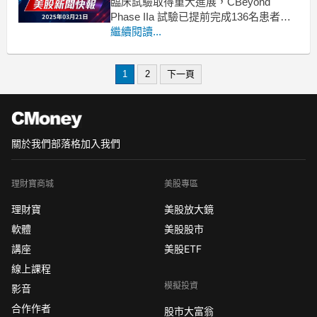
臨床試驗取得重大進展，CBeyond
Phase IIa 試驗已提前完成136名患者的
招募。Skye Bioscience（NASDAQ:
繼續閱讀...
SKYE）近日在最新的財報電話會議中，
引起關注的焦點是其新藥 nimacimab 的
1
2
下一頁
臨床開發。公司
關於我們
部落格
加入我們
理財寶商城
美股專區
理財寶
美股放大鏡
軟體
美股股市
講座
美股ETF
線上課程
模擬投資
影音
合作作者
股市大富翁