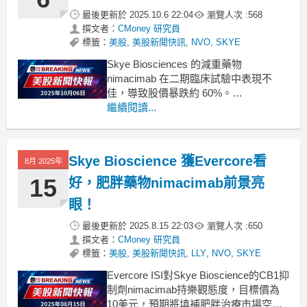
最後更新於
2025.10.6 22:04
瀏覽人次 :
568
撰文者：
CMoney 研究員
標籤：
美股
,
美股新聞快訊
,
NVO
,
SKYE
Skye Biosciences 的減重藥物
nimacimab 在二期臨床試驗中表現不
佳，導致股價暴跌約 60%。
.badgeprice-container {
繼續閱讀...
display: flex !important;
gap: 1rem !important;
Skye Bioscience 獲Evercore看
8月 2025年
15
好，肥胖藥物nimacimab前景亮
眼！
最後更新於
2025.8.15 22:03
瀏覽人次 :
650
撰文者：
CMoney 研究員
標籤：
美股
,
美股新聞快訊
,
LLY
,
NVO
,
SKYE
Evercore ISI對Skye Bioscience的CB1抑
制劑nimacimab持樂觀態度，目標價為
10美元，預期將填補肥胖治療市場空