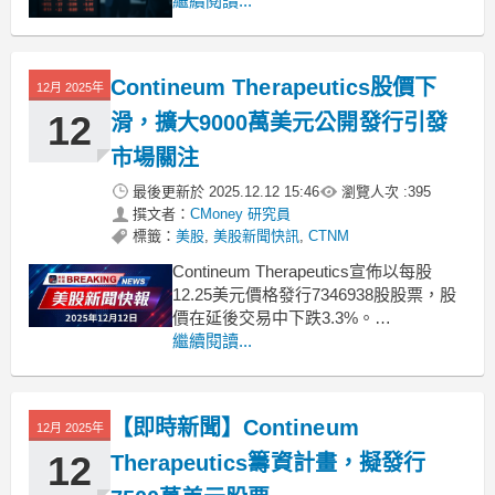
價格為每股12.25美元。此消息發布後，
繼續閱讀...
Contineum Therapeutics (CTNM)的股價
在延長交易時段下跌了3.3%。擴大募股
計畫，包含額外購股
Contineum Therapeutics股價下
12月 2025年
12
滑，擴大9000萬美元公開發行引發
市場關注
最後更新於
2025.12.12 15:46
瀏覽人次 :
395
撰文者：
CMoney 研究員
標籤：
美股
,
美股新聞快訊
,
CTNM
Contineum Therapeutics宣佈以每股
12.25美元價格發行7346938股股票，股
價在延後交易中下跌3.3%。
.badgeprice-container {
繼續閱讀...
display: flex !important;
gap: 1rem !import
【即時新聞】Contineum
12月 2025年
12
Therapeutics籌資計畫，擬發行