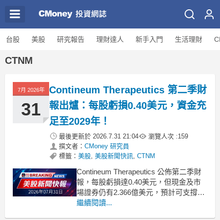
台股
美股
研究報告
理財達人
新手入門
生活理財
C
CTNM
Contineum Therapeutics 第二季財
7月 2026年
31
報出爐：每股虧損0.40美元，資金充
足至2029年！
最後更新於
2026.7.31 21:04
瀏覽人次 :
159
撰文者：
CMoney 研究員
標籤：
美股
,
美股新聞快訊
,
CTNM
Contineum Therapeutics 公佈第二季財
報，每股虧損達0.40美元，但現金及市
場證券仍有2.366億美元，預計可支撐運
營至2029年。 .badgeprice-container {
繼續閱讀...
display: flex !important;
gap: