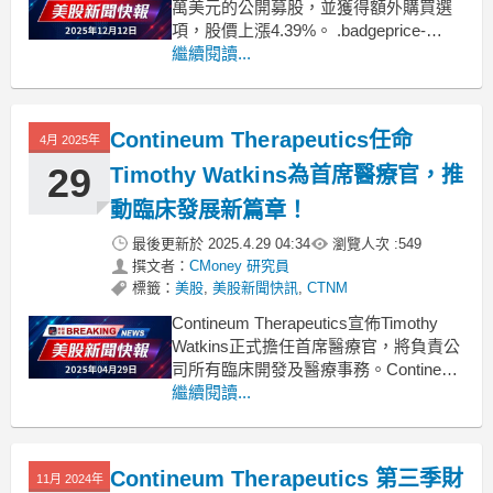
萬美元的公開募股，並獲得額外購買選
項，股價上漲4.39%。 .badgeprice-
container {
繼續閱讀...
display: flex !important;
gap: 1rem !important;
Contineum Therapeutics任命
4月 2025年
29
Timothy Watkins為首席醫療官，推
動臨床發展新篇章！
最後更新於
2025.4.29 04:34
瀏覽人次 :
549
撰文者：
CMoney 研究員
標籤：
美股
,
美股新聞快訊
,
CTNM
Contineum Therapeutics宣佈Timothy
Watkins正式擔任首席醫療官，將負責公
司所有臨床開發及醫療事務。Contineum
Therapeutics於週一宣佈，Timothy
繼續閱讀...
Watkins已被任命為公司的首席醫療官
（CMO）及開發主管，此舉旨在強化其
臨床開發的領導力。W
Contineum Therapeutics 第三季財
11月 2024年