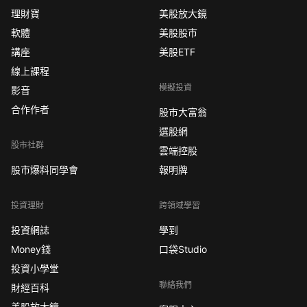
理財寶
美股放大鏡
軟體
美股股市
講座
美股ETF
線上課程
模擬投資
影音
合作作者
股市大富翁
選股網
股市社群
雲端控股
股市爆料同學會
報明牌
投資理財
跨領域學習
投資網誌
學到
Money錢
口袋Studio
投資小學堂
聯絡我們
財經百科
美股放大鏡