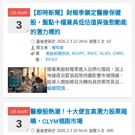
【即時新聞】財報季鎖定醫療保健
2月 2026年
3
股，盤點十檔兼具低估值與強勁動能
的潛力標的
最後更新於
2026.2.3 12:29
瀏覽人次 :
62
撰文者：
權知道
標
美股新聞快訊
,
#GSPC
,
#IXIC
,
ALXO
,
CHRS
,
籤：
EKSO
隨著美股財報季進入白熱化階段，加上
地緣政治緊張局勢持續影響市場情緒，
投資人開始將目光轉向具防禦性質且評
價合理的標的。根據權威市場評級數據
繼續閱讀...
篩選，在醫療保健類股中，有十檔股票
目前呈現「低估值、高動能」的技術面
與基本面雙重優勢，值得投資人留意。
醫療股熱潮！十大便宜高潛力股票揭
2月 2026年
這份名單主要依據兩大指標進行評分：
代表股價強勢程度的「動能評級
3
曉，CLYM領跑市場
最後更新於
2026.2.3 10:56
瀏覽人次 :
600