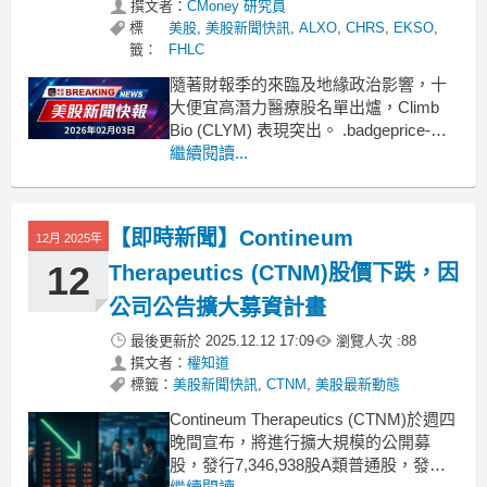
撰文者：
CMoney 研究員
標
美股
,
美股新聞快訊
,
ALXO
,
CHRS
,
EKSO
,
籤：
FHLC
隨著財報季的來臨及地緣政治影響，十
大便宜高潛力醫療股名單出爐，Climb
Bio (CLYM) 表現突出。 .badgeprice-
container {
繼續閱讀...
display: flex !important;
gap: 1rem !important;
【即時新聞】Contineum
12月 2025年
12
Therapeutics (CTNM)股價下跌，因
公司公告擴大募資計畫
最後更新於
2025.12.12 17:09
瀏覽人次 :
88
撰文者：
權知道
標籤：
美股新聞快訊
,
CTNM
,
美股最新動態
Contineum Therapeutics (CTNM)於週四
晚間宣布，將進行擴大規模的公開募
股，發行7,346,938股A類普通股，發行