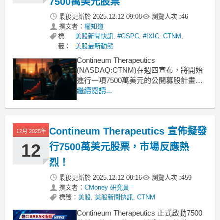
7500萬美元股票
最後更新於
2025.12.12 09:08
瀏覽人次 :
46
撰文者：
權知道
標
美股新聞快訊
,
#GSPC
,
#IXIC
,
CTNM
,
籤：
美股最新動態
Contineum Therapeutics
(NASDAQ:CTNM)在週四宣布，將開始
進行一項7500萬美元的公開募股計畫。
這次的募股將由高盛、Leerink
繼續閱讀...
Partners、Stifel、RBC Capital Markets
和William Blair聯合擔任主要承銷商。承
銷商還擁有在30
Contineum Therapeutics 宣佈擬發
12月 2025年
12
行7500萬美元股票，市場反應熱
烈！
最後更新於
2025.12.12 08:16
瀏覽人次 :
459
撰文者：
CMoney 研究員
標籤：
美股
,
美股新聞快訊
,
CTNM
Contineum Therapeutics 正式啟動7500