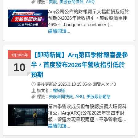
標籤：
美股
,
美股新聞快訊
,
ARQ
Arq公司公佈的財報顯示大幅虧損及低於
預期的2026年營收指引，導致股價重挫
46%。 .badgeprice-container {
display: flex !important;
繼續閱讀...
gap: 1rem !important;
flex-wra
【即時新聞】Arq第四季財報喜憂參
3月 2026年
10
半，首度發布2026年營收指引低於
預期
最後更新於
2026.3.10 15:05
瀏覽人次 :
43
撰文者：
權知道
標籤：
美股新聞快訊
,
ARQ
,
美股最新動態
第四季營收成長但每股虧損擴大環保科
技公司Arq(ARQ)公布2025年第四季財
報，營運表現呈現兩極。單季營收達到
2940萬美元，較前一年同期成長8.7%，
繼續閱讀...
並超出市場預期81萬美元。然而，美國