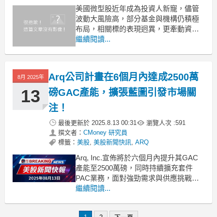
美國微型股近年成為投資人新寵，儘管
波動大風險高，部分基金與機構仍積極
布局，相關標的表現迥異，更牽動資金
流向與投資判斷。 .badgeprice-container
繼續閱讀...
{
display: flex !important;
gap: 1rem !important;
Arq公司計畫在6個月內達成2500萬
8月 2025年
13
磅GAC產能，擴張藍圖引發市場關
注！
最後更新於
2025.8.13 00:31
瀏覽人次 :
591
撰文者：
CMoney 研究員
標籤：
美股
,
美股新聞快訊
,
ARQ
Arq, Inc.宣佈將於六個月內提升其GAC
產能至2500萬磅，同時持續擴充套件
PAC業務，面對強勁需求與供應挑戰。
在最近的財報電話會議中，Arq, Inc.首席
繼續閱讀...
執行官羅伯特·拉斯穆斯（Robert E.
Rasmus）表示，公司成功啟用第一條