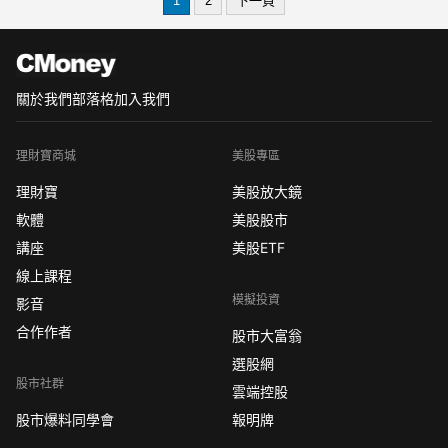
1
2
下一頁
GAC生產線，是轉型為可持續獲利環保
科技公司的重要里程
關於我們
部落格
加入我們
理財寶商城
美股專區
理財寶
美股放大鏡
軟體
美股股市
講座
美股ETF
線上課程
模擬投資
影音
合作作者
股市大富翁
選股網
股市社群
雲端控股
股市爆料同學會
報明牌