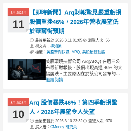
【即時新聞】Arq財報驚見嚴重虧損
3月 2026年
11
股價重挫46%，2026年營收展望低
於華爾街預期
最後更新於
2026.3.11 01:05
瀏覽人次 :
56
撰文者：
權知道
標籤：
美股新聞快訊
,
ARQ
,
美股最新動態
美股環境技術公司 Arq(ARQ) 在週三公
布最新財報後，股價出現高達 46% 的大
幅崩跌。主要原因在於該公司發布的季
度虧損幅度嚴重，且針對 2026 年所提出
繼續閱讀...
的營收展望遠低於華爾街分析師的預估
值。儘管公司試圖透過發布詳細的營運
與財務指引來提高透明度，但疲軟的未
Arq 股價暴跌46%！第四季虧損驚
3月 2026年
來展望仍引發投資人的強烈擔憂。營收
微幅
10
人，2026年展望令人失望
最後更新於
2026.3.10 23:32
瀏覽人次 :
370
撰文者：
CMoney 研究員