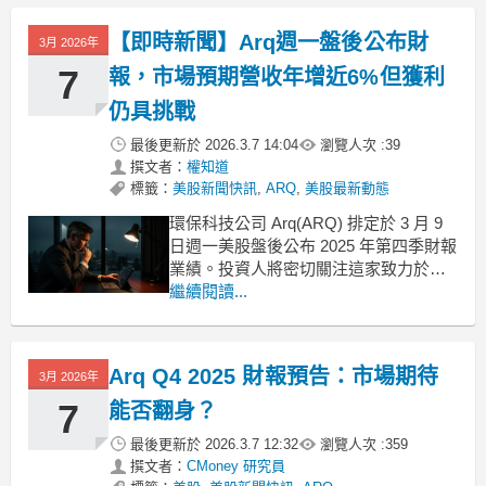
通用會計準則（GAAP）下的每股虧損
為1.20美元，與分析師預期相差1.14美
【即時新聞】Arq週一盤後公布財
3月 2026年
元。此外，第四季調整後EBITD
7
報，市場預期營收年增近6%但獲利
仍具挑戰
最後更新於
2026.3.7 14:04
瀏覽人次 :
39
撰文者：
權知道
標籤：
美股新聞快訊
,
ARQ
,
美股最新動態
環保科技公司 Arq(ARQ) 排定於 3 月 9
日週一美股盤後公布 2025 年第四季財報
業績。投資人將密切關注這家致力於活
性碳與環境解決方案的企業，在面對總
繼續閱讀...
體經濟環境變動下，能否交出符合預期
的營運成績單。此次財報發布將是檢視
公司近期營運調整成效的關鍵時刻。分
Arq Q4 2025 財報預告：市場期待
3月 2026年
析師預估每股虧損恐持續，營收則呈現
溫
7
能否翻身？
最後更新於
2026.3.7 12:32
瀏覽人次 :
359
撰文者：
CMoney 研究員