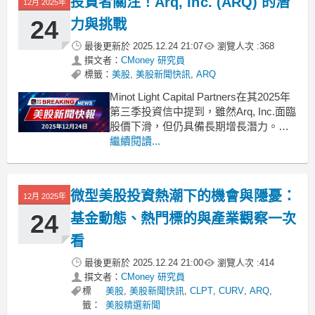
投資者關注！Arq, Inc. (ARQ) 的潛
12月 2025年
24
力與挑戰
最後更新於
2025.12.24 21:07
瀏覽人次 :
368
撰文者：
CMoney 研究員
標籤：
美股
,
美股新聞快訊
,
ARQ
Minot Light Capital Partners在其2025年
第三季投資信中提到，雖然Arq, Inc.面臨
股價下滑，但仍具備長期增長潛力。
.badgeprice-container {
繼續閱讀...
display: flex !important;
gap: 1r
微型美股投資熱潮下的機會與隱憂：
12月 2025年
24
基金動態、熱門標的與產業觀察一次
看
最後更新於
2025.12.24 21:00
瀏覽人次 :
414
撰文者：
CMoney 研究員
標
美股
,
美股新聞快訊
,
CLPT
,
CURV
,
ARQ
,
籤：
美股精選新聞