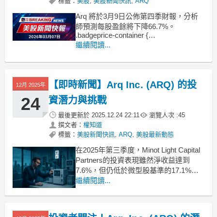
標籤：
美股
,
美股新聞快訊
,
ARQ
Arq 將於3月9日公佈第四季財報，分析
師預測每股盈餘將下降66.7%。
.badgeprice-container {
display: flex !important;
繼續閱讀...
gap: 1rem !important;
flex-wrap: wra
【即時新聞】Arq Inc. (ARQ) 的投
12月 2025年
24
資潛力與挑戰
最後更新於
2025.12.24 22:11
瀏覽人次 :
45
撰文者：
權知道
標籤：
美股新聞快訊
,
ARQ
,
美股最新動態
在2025年第三季度，Minot Light Capital
Partners的投資表現雖然淨收益達到
7.6%，但仍低於微型股基準的17.1%回
報率。在其投資信中，Minot Light
繼續閱讀...
Capital Partners特別提到了Arq Inc.
(ARQ)這家公司。Arq Inc. (ARQ)是一