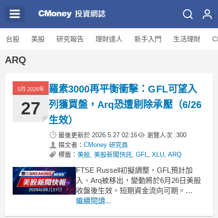
台股
美股
研究報告
理財達人
新手入門
生活理財
C
ARQ
羅素3000再平衡衝擊：GFL可望入
5月 2026年
27
列獲買盤，Arq恐遭剔除承壓（6/26
生效）
最後更新於
2026.5.27 02:16
瀏覽人次 :
300
撰文者：
CMoney 研究員
標籤：
美股
,
美股新聞快訊
,
GFL
,
XLU
,
ARQ
FTSE Russell初擬調整，GFL預計加
入、Arq被移出，變動將於6月26日美股
收盤後生效，短期資金流向可期。
.badgeprice-container {
繼續閱讀...
display: flex !important;
gap: 1rem !important;