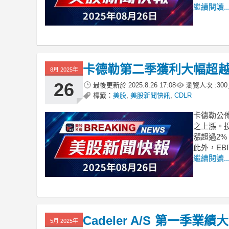
繼續閱讀..
卡德勒第二季獲利大幅超越
8月 2025年
26
最後更新於
2025.8.26 17:08
瀏覽人次 :
300
標籤：
美股
,
美股新聞快訊
,
CDLR
卡德勒公
之上漲。投
漲超過2%
此外，EB
繼續閱讀..
Cadeler A/S 第一季
5月 2025年