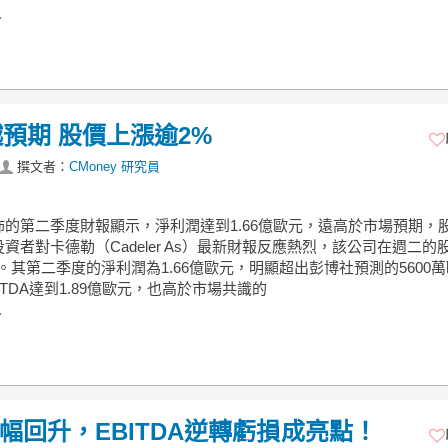
.
預期 股價上漲逾2%
撰文者：
CMoney 研究員
佈的第二季度財報顯示，淨利潤達到1.66億歐元，遠高於市場預期，
資者對卡德勒（Cadeler As）最新財報反應熱烈，該公司在週二的
。其第二季度的淨利潤為1.66億歐元，明顯超出彭博社預測的5600
ITDA達到1.89億歐元，也高於市場共識的
.
業績大幅回升，EBITDA逆轉虧損成亮點！