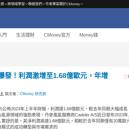
投資
跨領域學習
聯絡我們
作者專區
關於CMoney
入門
生活理財
CMoney官方
Money錢
績大爆發！利潤激增至1.68億歐元，年增
撰文者：
CMoney 研究員
er A/S公佈2023年上半年財報，利潤達1.68億歐元，較去年同期大幅成
能源領域的強勁表現。丹麥風能服務商Cadeler A/S近日發布2023
驚訝的是，其淨利潤高達1.68億歐元，相較於去年同期僅有20萬歐
務模式的成功轉型與市場需求的