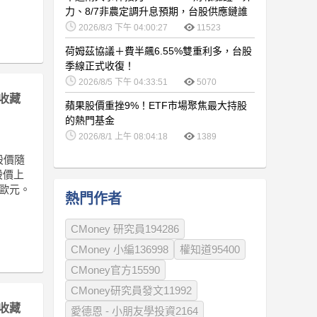
力、8/7非農定調升息預期，台股供應鏈誰
卡位最佳？
2026/8/3 下午 04:00:27
11523
荷姆茲協議＋費半飆6.55%雙重利多，台股
季線正式收復！
2026/8/5 下午 04:33:51
5070
收藏
蘋果股價重挫9%！ETF市場聚焦最大持股
的熱門基金
2026/8/1 上午 08:04:18
1389
股價隨
股價上
萬歐元。
熱門作者
CMoney 研究員194286
CMoney 小編136998
權知道95400
CMoney官方15590
CMoney研究員發文11992
收藏
愛德恩 - 小朋友學投資2164