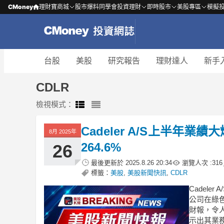
CMoney
理財寶商城
股市爆料同學會
投資理財
即時股市
美股專區
模擬
台股
美股
研究報告
理財達人
新手
CDLR
檢視模式：
Cadeler A/S上半年業
8月 2025年
264.6%
26
最後更新於
2025.8.26 20:34
瀏覽人次 :
316
標籤：
美股
,
美股新聞快訊
,
CDLR
Cadel
公司在綠色
財報，令人
示出其業