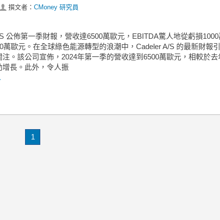
撰文者：
CMoney 研究員
r A/S 公佈第一季財報，營收達6500萬歐元，EBITDA驚人地從虧損100
00萬歐元。在全球綠色能源轉型的浪潮中，Cadeler A/S 的最新財報
注。該公司宣佈，2024年第一季的營收達到6500萬歐元，相較於
勁增長。此外，令人振
.
1