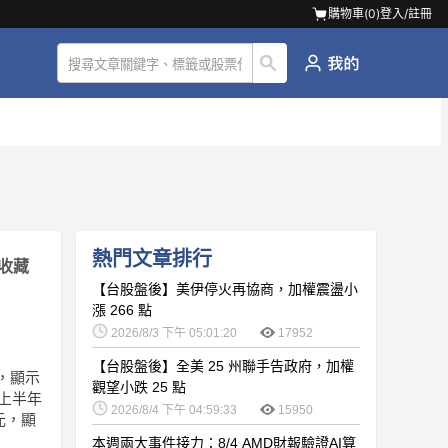
購物車(
0
)
登入/註冊
熱門文章排行
收藏
【台股盤後】美伊停火再協商，加權震盪小
漲 266 點
2026/8/3 下午 05:01:20
17952
【台股盤後】全美 25 州聯手告政府，加權
長，顯示
觀望小跌 25 點
年上半年
2026/8/4 下午 04:59:33
15950
元，顯
本週兩大事件接力：8/4 AMD財報驗證AI算