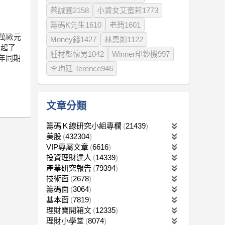
蔡誠圃2158
小資女艾蜜莉1773
籌碼K先生1610
老簡1601
0萬歐元
Money錢1427
林恩如1122
引起了
腫材彭懷男1042
Winner印鈔機997
去年同期
李珣廷 Terence946
文章分類
籌碼Ｋ線研究小組專欄
21439
美股
432304
VIP專屬文章
6616
投資理財達人
14339
產業研究報告
79394
技術面
2678
籌碼面
3064
基本面
7819
理財寶開箱文
12335
理財小學堂
8074