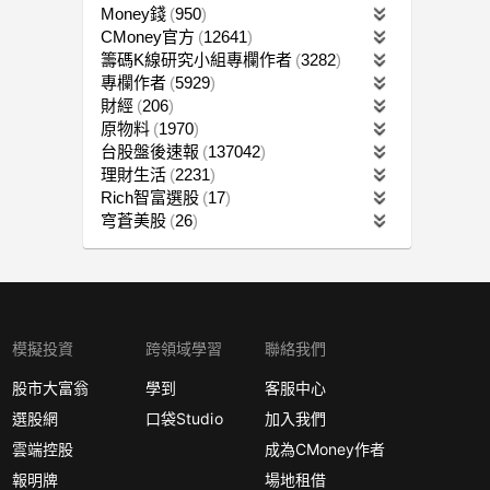
Money錢
950
CMoney官方
12641
籌碼K線研究小組專欄作者
3282
專欄作者
5929
財經
206
原物料
1970
台股盤後速報
137042
理財生活
2231
Rich智富選股
17
穹蒼美股
26
模擬投資
跨領域學習
聯絡我們
股市大富翁
學到
客服中心
選股網
口袋Studio
加入我們
雲端控股
成為CMoney作者
報明牌
場地租借