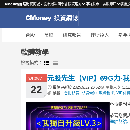
CMoney
理財寶商城
股市爆料同學會
投資理財
即時股市
美股專區
模擬
台股
美股
研究報告
理財達人
新手
軟體教學
檢視模式：
元股先生【VIP】69G力-我
9月 2025年
22
最後更新於
2025.9.22 23:52
瀏覽人次 :
132
標籤：
台指期貨
,
期貨當沖
,
軟體教學
,
VIP付
各位絕對主
恭喜您閱讀
繼續閱讀..