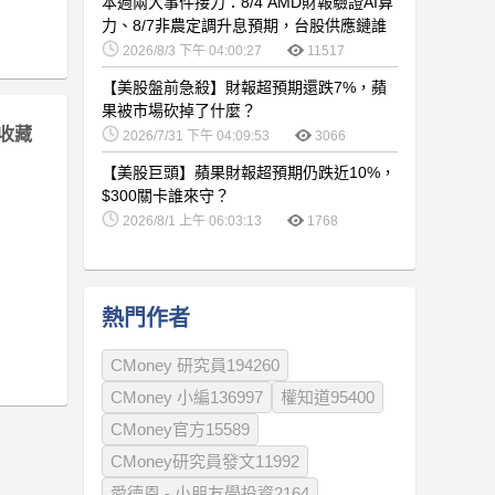
本週兩大事件接力：8/4 AMD財報驗證AI算
力、8/7非農定調升息預期，台股供應鏈誰
卡位最佳？
2026/8/3 下午 04:00:27
11517
【美股盤前急殺】財報超預期還跌7%，蘋
果被市場砍掉了什麼？
收藏
2026/7/31 下午 04:09:53
3066
【美股巨頭】蘋果財報超預期仍跌近10%，
$300關卡誰來守？
2026/8/1 上午 06:03:13
1768
熱門作者
CMoney 研究員194260
CMoney 小編136997
權知道95400
CMoney官方15589
CMoney研究員發文11992
愛德恩 - 小朋友學投資2164