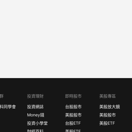
群
投資理財
即時股市
美股專區
料同學會
投資網誌
台股股市
美股放大鏡
Money錢
美股股市
美股股市
投資小學堂
台股ETF
美股ETF
財經百科
美股ETF