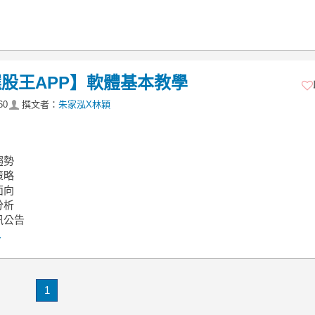
選股王APP】軟體基本教學
60
撰文者：
朱家泓X林穎
趨勢
策略
面向
分析
訊公告
.
1