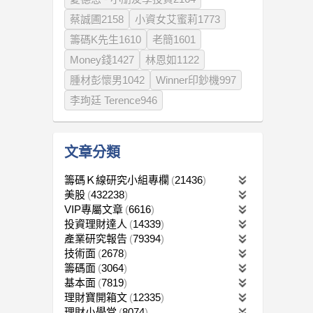
蔡誠圃2158
小資女艾蜜莉1773
籌碼K先生1610
老簡1601
Money錢1427
林恩如1122
腫材彭懷男1042
Winner印鈔機997
李珣廷 Terence946
文章分類
籌碼Ｋ線研究小組專欄
21436
美股
432238
VIP專屬文章
6616
投資理財達人
14339
產業研究報告
79394
技術面
2678
籌碼面
3064
基本面
7819
理財寶開箱文
12335
理財小學堂
8074