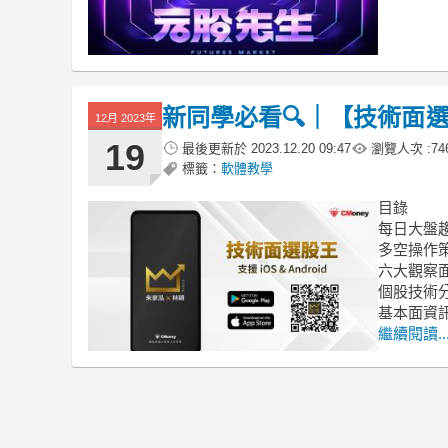
新同學必看🔍｜【技術面
12月 2023年
19
最後更新於
2023.12.20 09:47
瀏覽人次 :
74
標籤：
軟體教學
目錄
每日大盤
多空操作
六大觀察
個股技術
基本面資
繼續閱讀..