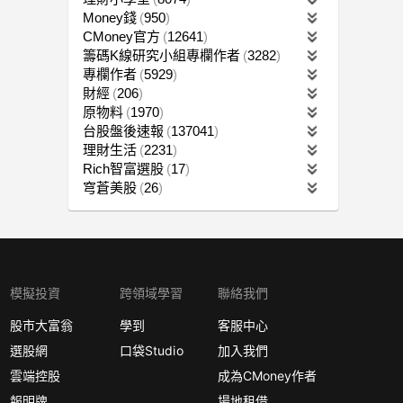
Money錢
950
CMoney官方
12641
籌碼K線研究小組專欄作者
3282
專欄作者
5929
財經
206
原物料
1970
台股盤後速報
137041
理財生活
2231
Rich智富選股
17
穹蒼美股
26
模擬投資
跨領域學習
聯絡我們
股市大富翁
學到
客服中心
選股網
口袋Studio
加入我們
雲端控股
成為CMoney作者
報明牌
場地租借