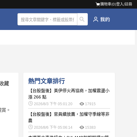
購物車(
0
)
登入/註冊
熱門文章排行
收藏
【台股盤後】美伊停火再協商，加權震盪小
漲 266 點
2026/8/3 下午 05:01:20
17915
觀賞。
【台股盤後】官員續放鷹，加權守季線等非
農
2026/8/6 下午 05:06:14
15383