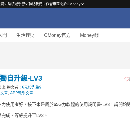
投資
跨領域學習
聯絡我們
作者專區
關於CMoney
入門
生活理財
CMoney官方
Money錢
獨自升級-LV3
2
撰文者：
6元股先生9
費文章
,
APP教學文章
力使用者好，接下來是屬於69G力軟體的使用說明書-LV3，請開始
完成，等級提升至LV3。​​
.