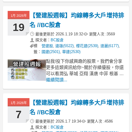
關於存營建股，你還可以看華建 櫻花建
興富發 皇普 達麗 宏普 鉅陞 皇翔 長虹
【營建股週報】均線轉多大戶增持排
1月 2026年
國揚 欣陸 亞昕
19
名 //BC股倉
最後更新於
2026.1.19 18:32
瀏覽人次 :
3569
撰文者：
BC股倉
標
營建股
,
遠雄(5522)
,
櫻花建(2539)
,
達麗(6177)
,
籤：
國建(2501)
,
華建(2530)
點我!投下你感興趣的股票，我們會分享
更多這類資訊給你~關於存績優股，你還
可以看潤弘 華城 亞翔 漢唐 中菲 根基 崇
友 中興電 櫻花 敦陽科 零壹 崇越 神基
繼續閱讀...
普萊德 大統益 信邦 中華食 玉山金關於
存營建股，你還可以看華建 櫻花建 興富
發 皇普 達麗 宏普 鉅陞 皇翔 長虹 國揚
【營建股週報】均線轉多大戶增持排
1月 2026年
欣陸 亞昕 新潤
7
名 //BC股倉
最後更新於
2026.1.7 19:34
瀏覽人次 :
4586
撰文者：
BC股倉