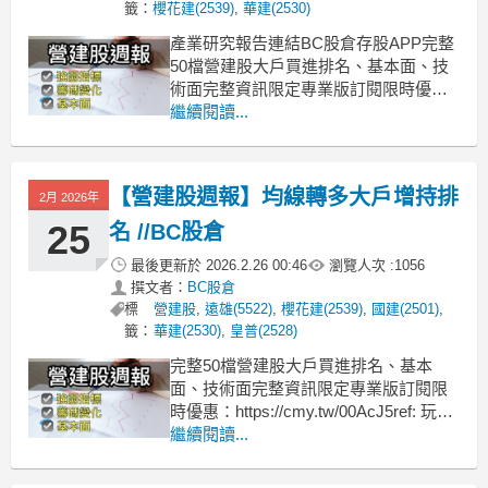
籤：
櫻花建(2539)
,
華建(2530)
產業研究報告連結BC股倉存股APP完整
50檔營建股大戶買進排名、基本面、技
術面完整資訊限定專業版訂閱限時優
惠：https://cmy.tw/00AcJ5ref: 玩股網、
繼續閱讀...
goodinfo、BC股倉存股APP、法說會、
財報※警語：以上分析是個人投資筆記
分享，並非任何投資建議，投資前務必
【營建股週報】均線轉多大戶增持排
2月 2026年
獨立思考、損益自
25
名 //BC股倉
最後更新於
2026.2.26 00:46
瀏覽人次 :
1056
撰文者：
BC股倉
標
營建股
,
遠雄(5522)
,
櫻花建(2539)
,
國建(2501)
,
籤：
華建(2530)
,
皇普(2528)
完整50檔營建股大戶買進排名、基本
面、技術面完整資訊限定專業版訂閱限
時優惠：https://cmy.tw/00AcJ5ref: 玩股
網、goodinfo、BC股倉存股APP、法說
繼續閱讀...
會、財報※警語：以上分析是個人投資
筆記分享，並非任何投資建議，投資前