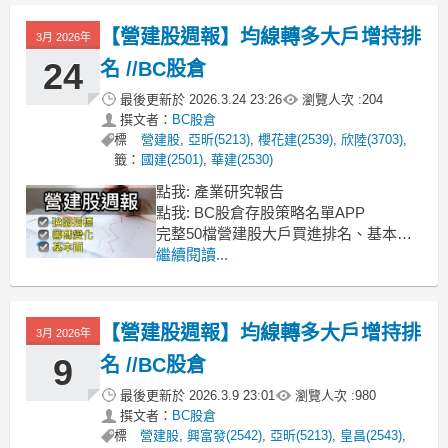
goodinfo、BC股倉存股APP、法說會、
財報※警語：以上分析是個人投資筆記
【營建股週報】均線轉多大戶增持排
3月 2026年
分享，並非任何投資建議，投資前
24
名 //BC股倉
最後更新於
2026.3.24 23:26
瀏覽人次 :
204
撰文者：
BC股倉
標
營建股
,
亞昕(5213)
,
櫻花建(2539)
,
欣陸(3703)
,
籤：
國建(2501)
,
華建(2530)
點我: 產業研究報告
點我: BC股倉存股策略名單APP
完整50檔營建股大戶買進排名、基本
面、技術面完整資訊
繼續閱讀...
限定專業版訂閱限時優惠：
https://cmy.tw/00AcJ5
ref: 玩股網、goodinfo、BC股倉存股
【營建股週報】均線轉多大戶增持排
APP、法說會、財報
3月 2026年
※警語：以上分析是個
9
名 //BC股倉
最後更新於
2026.3.9 23:01
瀏覽人次 :
980
撰文者：
BC股倉
標
營建股
,
興富發(2542)
,
亞昕(5213)
,
皇昌(2543)
,