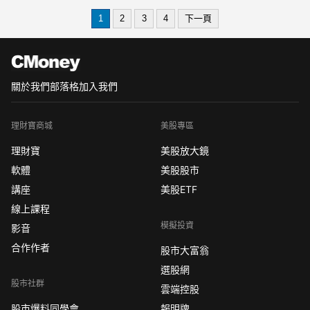
存營建股，你還可以看華建 櫻花建 興富
1
2
3
4
下一頁
發 皇普 達麗 宏普 鉅陞 皇翔 長虹 國揚
欣陸 亞昕 新潤
關於我們
部落格
加入我們
理財寶商城
美股專區
理財寶
美股放大鏡
軟體
美股股市
講座
美股ETF
線上課程
模擬投資
影音
合作作者
股市大富翁
選股網
股市社群
雲端控股
股市爆料同學會
報明牌