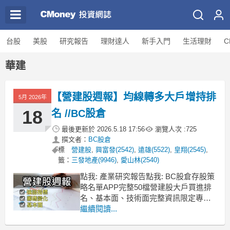
台股
美股
研究報告
理財達人
新手入門
生活理財
C
華建
【營建股週報】均線轉多大戶增持排
5月 2026年
18
名 //BC股倉
最後更新於
2026.5.18 17:56
瀏覽人次 :
725
撰文者：
BC股倉
標
營建股
,
興富發(2542)
,
遠雄(5522)
,
皇翔(2545)
,
籤：
三發地產(9946)
,
愛山林(2540)
點我: 產業研究報告點我: BC股倉存股策
略名單APP完整50檔營建股大戶買進排
名、基本面、技術面完整資訊限定專業
版訂閱限時優惠：
繼續閱讀...
https://cmy.tw/00AcJ5ref: 玩股網、