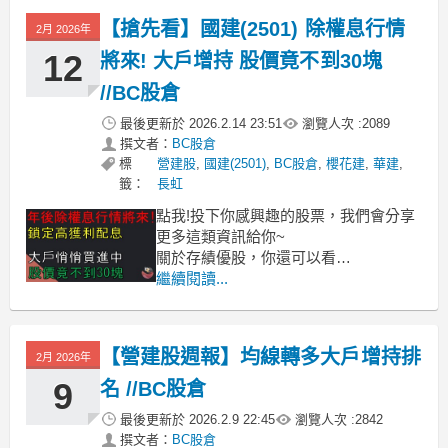
務必獨立思考、損益自負。💰 BC 股倉
【搶先看】國建(2501) 除權息行情
2月 2026年
APP精選高
12
將來! 大戶增持 股價竟不到30塊
//BC股倉
最後更新於
2026.2.14 23:51
瀏覽人次 :
2089
撰文者：
BC股倉
標
營建股
,
國建(2501)
,
BC股倉
,
櫻花建
,
華建
,
籤：
長虹
點我!投下你感興趣的股票，我們會分享
更多這類資訊給你~
關於存績優股，你還可以看
崇越 漢科 潤弘 亞翔 漢唐 華城 中菲 根
繼續閱讀...
基 崇友 中興電 櫻花 敦陽科 零壹 神基
普萊德 大統益 信邦 中華食 玉山金
關於存營建股，你還可以看
【營建股週報】均線轉多大戶增持排
2月 2026年
國建 皇昌 華建 櫻花建 興富發 皇普 達
9
名 //BC股倉
最後更新於
2026.2.9 22:45
瀏覽人次 :
2842
撰文者：
BC股倉