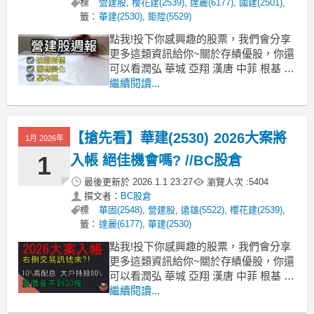
標
營建股
,
櫻花建(2539)
,
達麗(6177)
,
國建(2501)
,
籤：
華建(2530)
,
鉅陞(5529)
點我!投下你感興趣的股票，我們會分享
更多這類資訊給你~關於存績優股，你還
可以看潤弘 華城 亞翔 漢唐 中菲 根基 崇
友 中興電 櫻花 敦陽科 零壹 崇越 神基
繼續閱讀...
普萊德 大統益 信邦 中華食 玉山金關於
存營建股，你還可以看華建 櫻花建 興富
發 皇普 達麗 宏普 鉅陞 皇翔 長虹 國揚
【搶先看】華建(2530) 2026大案將
1月 2026年
欣陸 亞昕 新潤
1
入帳 絕佳機會嗎? //BC股倉
最後更新於
2026.1.1 23:27
瀏覽人次 :
5404
撰文者：
BC股倉
標
華固(2548)
,
營建股
,
遠雄(5522)
,
櫻花建(2539)
,
籤：
達麗(6177)
,
華建(2530)
點我!投下你感興趣的股票，我們會分享
更多這類資訊給你~關於存績優股，你還
可以看潤弘 華城 亞翔 漢唐 中菲 根基 崇
友 中興電 櫻花 敦陽科 零壹 崇越 神基
繼續閱讀...
普萊德 大統益 信邦 中華食 玉山金關於