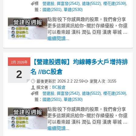
標
營建股
,
興富發(2542)
,
遠雄(5522)
,
櫻花建(2539)
,
籤：
國建(2501)
,
華建(2530)
點我!投下你感興趣的股票，我們會分享
更多這類資訊給你~關於存績優股，你還
可以看崇越 漢科 潤弘 亞翔 漢唐 華城 中
菲 根基 崇友 中興電 櫻花 敦陽科 零壹
繼續閱讀...
神基 普萊德 大統益 信邦 中華食 玉山金
關於存營建股，你還可以看皇昌 華建 櫻
花建 興富發 皇普 達麗 宏普 鉅陞 皇翔
【營建股週報】均線轉多大戶增持排
2月 2026年
長虹 國揚 欣陸
2
名 //BC股倉
最後更新於
2026.2.2 22:59
瀏覽人次 :
3155
撰文者：
BC股倉
標
營建股
,
興富發(2542)
,
遠雄(5522)
,
櫻花建(2539)
,
籤：
國建(2501)
,
華建(2530)
點我!投下你感興趣的股票，我們會分享
更多這類資訊給你~關於存績優股，你還
可以看崇越 漢科 潤弘 亞翔 漢唐 華城 中
菲 根基 崇友 中興電 櫻花 敦陽科 零壹
繼續閱讀...
神基 普萊德 大統益 信邦 中華食 玉山金