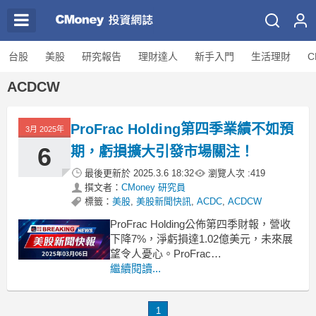
台股
美股
研究報告
理財達人
新手入門
生活理財
C
ACDCW
ProFrac Holding第四季業績不如預
3月 2025年
6
期，虧損擴大引發市場關注！
最後更新於
2025.3.6 18:32
瀏覽人次 :
419
撰文者：
CMoney 研究員
標籤：
美股
,
美股新聞快訊
,
ACDC
,
ACDCW
ProFrac Holding公佈第四季財報，營收
下降7%，淨虧損達1.02億美元，未來展
望令人憂心。ProFrac
Holding（NASDAQ: ACDC）近日發布
繼續閱讀...
了其2023年第四季度的財務報告，引起
投資者廣泛關注。該公司在報告中指
1
出，第四季度的營收為4.547億美元，同