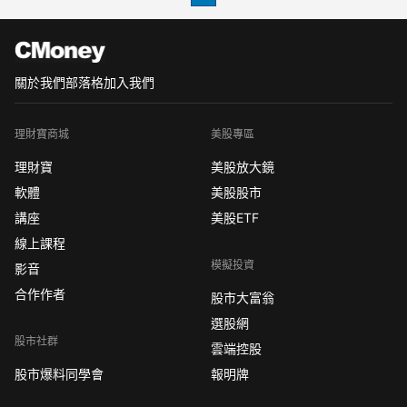
比下降7%，比市場預期
關於我們
部落格
加入我們
理財寶商城
美股專區
理財寶
美股放大鏡
軟體
美股股市
講座
美股ETF
線上課程
模擬投資
影音
合作作者
股市大富翁
選股網
股市社群
雲端控股
股市爆料同學會
報明牌