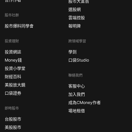
股市大富翁
選股網
股市社群
雲端控股
股市爆料同學會
報明牌
投資理財
跨領域學習
投資網誌
學到
Money錢
口袋Studio
投資小學堂
聯絡我們
財經百科
美股放大鏡
客服中心
口袋證券
加入我們
成為CMoney作者
即時股市
場地租借
台股股市
美股股市