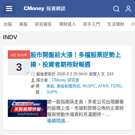
台股
美股
研究報告
理財達人
新手入門
生活理財
C
INDV
股市開盤前大漲！多檔股票逆勢上
8月 2026年
3
揚，投資者期待財報週
最後更新於
2026.8.3 20:04
瀏覽人次 :
243
撰文者：
CMoney 研究員
標
美股
,
美股新聞快訊
,
#GSPC
,
ATKR
,
FERG
,
籤：
SUPN
週一股指期貨走高，多家公司出現顯著
的股價上漲，市場對即將公佈的企業財
報與勞動市場資料充滿期待。
.badgeprice-container {
繼續閱讀...
display: flex !important;
gap: 1rem !important;