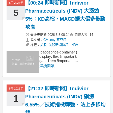
【00:24 即時新聞】Indivior
5月 2026年
5
Pharmaceuticals (INDV) 大漲逾
5%：KD高檔、MACD擴大偏多帶動
攻高
最後更新於
2026.5.5 00:24
瀏覽人次 :
14
撰文者：
CMoney 研究員
標籤：
美股
,
美股新聞快訊
,
INDV
.badgeprice-container {
display: flex !important;
gap: 1rem !important;
flex-wrap: wrap !important; /* 自動換行 */
繼續閱讀...
}
【21:32 即時新聞】Indivior
5月 2026年
1
Pharmaceuticals (INDV) 飆漲
6.55%／技術指標轉強、站上多條均
線