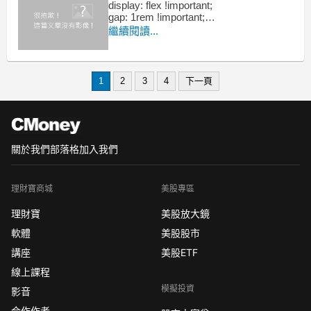
display: flex !important;
gap: 1rem !important;
flex-wrap: wrap !important; /* 自動換行 */
繼續閱讀...
}
1
2
3
4
下一頁
關於我們
部落格
加入我們
理財寶商城
美股專區
理財寶
美股放大鏡
軟體
美股股市
講座
美股ETF
線上課程
模擬投資
影音
合作作者