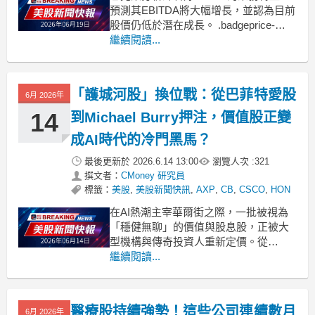
預測其EBITDA將大幅增長，並認為目前
股價仍低於潛在成長。 .badgeprice-
container {
繼續閱讀...
display: flex !important;
gap: 1rem !important;
「護城河股」換位戰：從巴菲特愛股
6月 2026年
14
到Michael Burry押注，價值股正變
成AI時代的冷門黑馬？
最後更新於
2026.6.14 13:00
瀏覽人次 :
321
撰文者：
CMoney 研究員
標籤：
美股
,
美股新聞快訊
,
AXP
,
CB
,
CSCO
,
HON
在AI熱潮主宰華爾街之際，一批被視為
「穩健無聊」的價值與股息股，正被大
型機構與傳奇投資人重新定價。從
American Express、Coca-Cola到
繼續閱讀...
PayPal與Indivior，市場出現明顯分歧：
有人調降目標價、有人大舉加碼，顯示
資金正從成長故事轉向現金流與防禦性
醫療股持續強勢！這些公司連續數月
6月 2026年