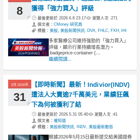
資產。 .badgepric
8
獲得「強力買入」評級
最後更新於
2026.6.8 23:17
瀏覽人次 :
271
撰文者：
CMoney 研究員
標籤：
美股
,
美股新聞快訊
,
DVA
,
FHLC
,
FXH
,
IHI
多家醫療公司維持強勁的「強力買入」
評級，顯示行業持續增長潛力。
.badgeprice-container {
display: flex !important;
繼續閱讀...
gap: 1rem !important;
flex-wrap: wrap !im
【即時新聞】最新！Indivior(INDV)
5月 2026年
31
遭法人大賣逾7千萬美元，業績狂飆
下為何被獲利了結
最後更新於
2026.5.31 05:40
瀏覽人次 :
41
撰文者：
權知道
標籤：
美股新聞快訊
,
INDV
,
美股最新動態
根據2026年5月15日最新提交給美國證券