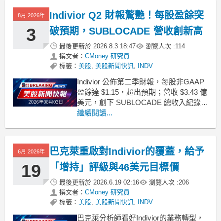
fle
Indivior Q2 財報驚艷！每股盈餘突
8月 2026年
3
破預期，SUBLOCADE 營收創新高
最後更新於
2026.8.3 18:47
瀏覽人次 :
114
撰文者：
CMoney 研究員
標籤：
美股
,
美股新聞快訊
,
INDV
Indivior 公佈第二季財報，每股非GAAP
盈餘達 $1.15，超出預期；營收 $3.43 億
美元，創下 SUBLOCADE 總收入紀錄。
.badgeprice-container {
繼續閱讀...
display: flex !important;
gap: 1rem
巴克萊重啟對Indivior的覆蓋，給予
6月 2026年
19
「增持」評級與46美元目標價
最後更新於
2026.6.19 02:16
瀏覽人次 :
206
撰文者：
CMoney 研究員
標籤：
美股
,
美股新聞快訊
,
INDV
巴克萊分析師看好Indivior的業務轉型，