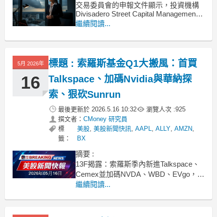
交易委員會的申報文件顯示，投資機構
Divisadero Street Capital Management
揭露了其在第一季大幅度調節了專業製
繼續閱讀...
藥公司 Indivior(INDV) 的持股部位。這項
舉動引發了市場對於該公司後市發展的
高度關注與討論。基金大舉減
標題 : 索羅斯基金Q1大搬風：首買
5月 2026年
16
Talkspace、加碼Nvidia與華納探
索、狠砍Sunrun
最後更新於
2026.5.16 10:32
瀏覽人次 :
925
撰文者：
CMoney 研究員
標
美股
,
美股新聞快訊
,
AAPL
,
ALLY
,
AMZN
,
籤：
BX
摘要 :
13F揭露：索羅斯季內新進Talkspace、
Cemex並加碼NVDA、WBD、EVgo，同
時大幅減持Sunrun等股。 .badgeprice-
繼續閱讀...
container {
display: flex !important;
gap: 1rem !im