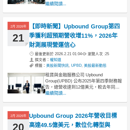
核心業務的穩健表現，公司該季度的總
繼續閱讀...
營收與每股盈餘（EPS）皆優於華爾街
分析師的預期，顯示出其在市場挑戰下
的營運韌性。這份財報不僅確認了公司
【即時新聞】Upbound Group第四
2月 2026年
成長動能，更展現了現金流管理的顯
21
季獲利超預期營收增11%，2026年
財測展現營運信心
最後更新於
2026.2.21 01:04
瀏覽人次 :
25
撰文者：
權知道
標籤：
美股新聞快訊
,
UPBD
,
美股最新動態
租賃與金融服務公司 Upbound
Group(UPBD) 公布2025年第四季財務報
告，總營收達到12億美元，較去年同期
成長11%。每股盈餘（EPS）為1.01美
繼續閱讀...
元。這兩項關鍵財務指標雙雙優於分析
師預期，顯示公司在充滿挑戰的市場環
境中仍保持強勁的執行力。在現金流表
Upbound Group 2026年營收目標
2月 2026年
現方面，Upbound Group
20
高達49.5億美元，數位化轉型與