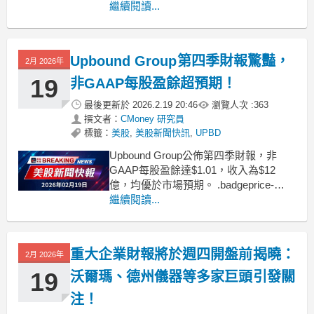
display: flex !important;
繼續閱讀...
gap: 1rem !important;
flex
Upbound Group第四季財報驚豔，
2月 2026年
19
非GAAP每股盈餘超預期！
最後更新於
2026.2.19 20:46
瀏覽人次 :
363
撰文者：
CMoney 研究員
標籤：
美股
,
美股新聞快訊
,
UPBD
Upbound Group公佈第四季財報，非
GAAP每股盈餘達$1.01，收入為$12
億，均優於市場預期。 .badgeprice-
container {
繼續閱讀...
display: flex !important;
gap: 1rem !important;
重大企業財報將於週四開盤前揭曉：
2月 2026年
19
沃爾瑪、德州儀器等多家巨頭引發關
注！