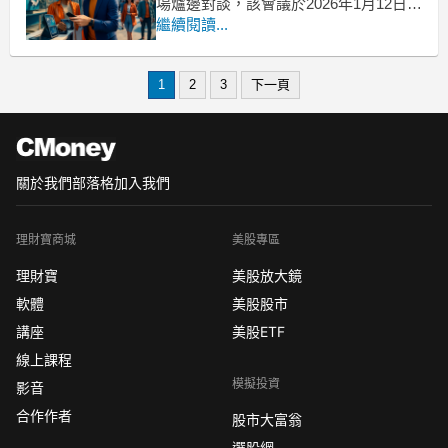
場爐邊對談，該會議於2026年1月12日至
14日舉行。ICR 會議向來是觀察消費趨
繼續閱讀...
勢與市場洞察的重要論壇，本次活動邀
請了來自上市與非上市公司的頂尖執行
1
2
3
下一頁
長及高階主管，共計進行了33場深度訪
談，為投資人
關於我們
部落格
加入我們
理財寶商城
美股專區
理財寶
美股放大鏡
軟體
美股股市
講座
美股ETF
線上課程
模擬投資
影音
合作作者
股市大富翁
選股網