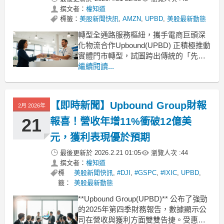
撰文者：
權知道
標籤：
美股新聞快訊
,
AMZN
,
UPBD
,
美股最新動態
轉型全通路服務樞紐，攜手電商巨頭深
化物流合作Upbound(UPBD) 正積極推動
實體門市轉型，試圖跨出傳統的「先租
後買」業務模式。該公司宣布旗下的
繼續閱讀...
Rent-A-Center 部門已與亞馬遜(AMZN)
達成合作協議，預計在美國超過 1,700
家門市提供包裹取件與退貨服務。這項
【即時新聞】Upbound Group財報
2月 2026年
計畫預計於 2026
21
報喜！營收年增11%衝破12億美
元，獲利表現優於預期
最後更新於
2026.2.21 01:05
瀏覽人次 :
44
撰文者：
權知道
標
美股新聞快訊
,
#DJI
,
#GSPC
,
#IXIC
,
UPBD
,
籤：
美股最新動態
**Upbound Group(UPBD)** 公布了強勁
的2025年第四季財務報告，數據顯示公
司在營收與獲利方面雙雙告捷。受惠於