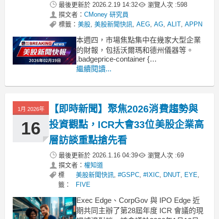
最後更新於
2026.2.19 14:32
瀏覽人次 :
598
撰文者：
CMoney 研究員
標籤：
美股
,
美股新聞快訊
,
AEG
,
AG
,
ALIT
,
APPN
本週四，市場焦點集中在幾家大型企業
的財報，包括沃爾瑪和德州儀器等。
.badgeprice-container {
display: flex !important;
繼續閱讀...
gap: 1rem !important;
flex-wrap: wrap !
【即時新聞】聚焦2026消費趨勢與
1月 2026年
16
投資觀點，ICR大會33位美股企業高
層訪談重點搶先看
最後更新於
2026.1.16 04:39
瀏覽人次 :
69
撰文者：
權知道
標
美股新聞快訊
,
#GSPC
,
#IXIC
,
DNUT
,
EYE
,
籤：
FIVE
Exec Edge、CorpGov 與 IPO Edge 近
期共同主辦了第28屆年度 ICR 會議的現