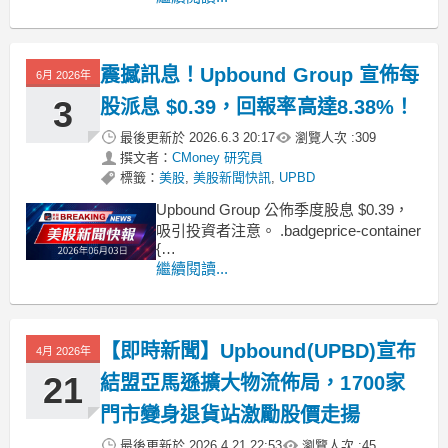
{
display: flex !important;
gap: 1rem !import
震撼訊息！Upbound Group 宣佈每
6月 2026年
3
股派息 $0.39，回報率高達8.38%！
最後更新於
2026.6.3 20:17
瀏覽人次 :
309
撰文者：
CMoney 研究員
標籤：
美股
,
美股新聞快訊
,
UPBD
Upbound Group 公佈季度股息 $0.39，
吸引投資者注意。 .badgeprice-container
{
display: flex !important;
繼續閱讀...
gap: 1rem !important;
flex-wrap: wrap
【即時新聞】Upbound(UPBD)宣布
4月 2026年
21
結盟亞馬遜擴大物流佈局，1700家
門市變身退貨站激勵股價走揚
最後更新於
2026.4.21 22:53
瀏覽人次 :
45