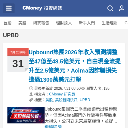
台股
美股
研究報告
理財達人
新手入門
生活理財
C
UPBD
Upbound集團2026年收入預測調整
7月 2026年
31
至47億至48.5億美元，自由現金流提
升至2.5億美元，Acima因詐騙損失
遭遇1300萬美元打擊
最後更新於
2026.7.31 08:50
瀏覽人次 :
195
撰文者：
CMoney 研究員
標籤：
美股
,
美股新聞快訊
,
UPBD
Upbound集團第二季業績顯示出積極趨
勢，但因Acima部門的詐騙事件導致重
大損失。公司對未來展望謹慎，並提高
自由現金流預期。 .badgeprice-container
繼續閱讀...