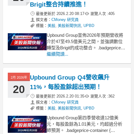
Brigit整合持續推進！
最後更新於
2026.2.20 08:17
瀏覽人次 :
405
撰文者：
CMoney 研究員
標籤：
美股
,
美股新聞快訊
,
UPBD
Upbound Group宣佈2026年預期營收將
介於47至49.5億美元之間，並強調數位
轉型及Brigit的成功整合。 .badgeprice-
container {
繼續閱讀...
display: flex !important;
gap: 1rem !important;
Upbound Group Q4營收飆升
2月 2026年
20
11%，每股盈餘超出預期！
最後更新於
2026.2.20 01:35
瀏覽人次 :
362
撰文者：
CMoney 研究員
標籤：
美股
,
美股新聞快訊
,
UPBD
Upbound Group第四季營收達12億美
元，每股盈餘為1.01美元，均超過分析
師預測。 .badgeprice-container {