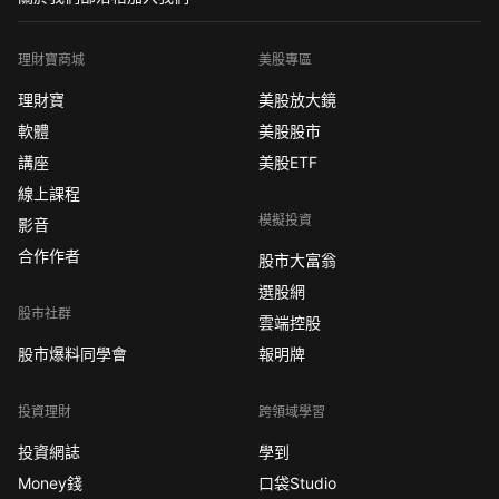
理財寶商城
美股專區
理財寶
美股放大鏡
軟體
美股股市
講座
美股ETF
線上課程
模擬投資
影音
合作作者
股市大富翁
選股網
股市社群
雲端控股
股市爆料同學會
報明牌
投資理財
跨領域學習
投資網誌
學到
Money錢
口袋Studio