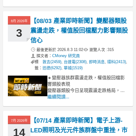
盤面，雖然聯嘉投控逆勢上漲逾6%，李
洲也漲近5%，顯示部分個股仍有支撐，
但權值股采鈺重挫7.01%，加上泰谷、艾
【08/03 產業即時新聞】變壓器類股
8月 2026年
笛森等多檔個股跌幅逾2%，拖累類股整
體
3
震盪走跌，權值股回檔壓力影響類股
信心
最後更新於
2026.8.3 11:02
瀏覽人次 :
315
撰文者：
CMoney 研究員
標
敦吉(2459)
,
台達電(2308)
,
即時消息
,
環科(2413)
,
籤：
迅德(6292)
,
華城(1519)
🔸變壓器族群震盪走跌，權值股回檔影
響類股表現
變壓器類股今日呈現震盪走跌格局，整
體指數下跌2.71%。盤面上，儘管迅德、
繼續閱讀...
環科、松上等中小型股仍有不錯漲勢，
漲幅介於3%至5%以上，顯示特定買盤
進駐；然而，權值股如台達電重挫逾
【07/14 產業即時新聞】電子上游-
7月 2026年
3%，以及近期表現強勢的亞元也回檔逾
6%，成為拖累類股走勢的主要因素。
14
LED照明及光元件族群盤中重挫，市