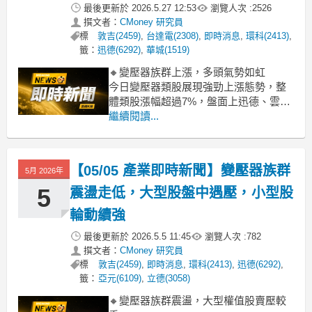
最後更新於
2026.5.27 12:53
瀏覽人次 :
2526
撰文者：
CMoney 研究員
標
敦吉(2459)
,
台達電(2308)
,
即時消息
,
環科(2413)
,
籤：
迅德(6292)
,
華城(1519)
🔸變壓器族群上漲，多頭氣勢如虹
今日變壓器類股展現強勁上漲態勢，整
體類股漲幅超過7%，盤面上迅德、雲嘉
南直逼漲停，龍頭股台達電也大漲逾
繼續閱讀...
7%，華城、中興電、亞力等重電三雄亦
同步走高。主因在於市場持續看好AI數
據中心龐大的電力需求，以及國內強韌
【05/05 產業即時新聞】變壓器族群
5月 2026年
電網計畫的持續推動，雙重利多為變壓
器產業帶來強勁成長
5
震盪走低，大型股盤中遇壓，小型股
輪動續強
最後更新於
2026.5.5 11:45
瀏覽人次 :
782
撰文者：
CMoney 研究員
標
敦吉(2459)
,
即時消息
,
環科(2413)
,
迅德(6292)
,
籤：
亞元(6109)
,
立德(3058)
🔸變壓器族群震盪，大型權值股賣壓較