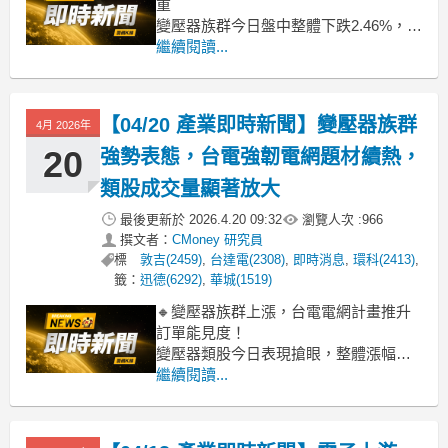
重
變壓器族群今日盤中整體下跌2.46%，市
場走勢呈現明顯分歧。華城、台達電等
繼續閱讀...
變壓器指標股承受賣壓，股價相對疲
弱，拖累族群指數表現。然而，三一東
林、盛達、松上等中小型股卻展現逆勢
【04/20 產業即時新聞】變壓器族群
4月 2026年
上漲動能，顯示資金並未全面撤出，仍
在族群內尋找表現機會，但對標的選擇
20
強勢表態，台電強韌電網題材續熱，
更為謹慎。
類股成交量顯著放大
最後更新於
2026.4.20 09:32
瀏覽人次 :
966
撰文者：
CMoney 研究員
標
敦吉(2459)
,
台達電(2308)
,
即時消息
,
環科(2413)
,
籤：
迅德(6292)
,
華城(1519)
🔸變壓器族群上漲，台電電網計畫推升
訂單能見度！
變壓器類股今日表現搶眼，整體漲幅高
達5.59%，盤中指標股如台達電、華城率
繼續閱讀...
先衝高，漲幅雙雙逾5%。主要動能來自
台電「強韌電網」計畫持續推進，加上
全球AI應用帶動電力需求激增，使重電