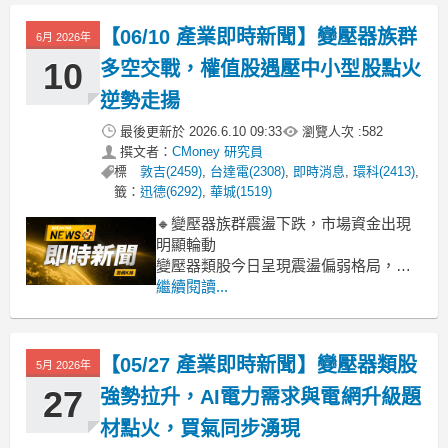
壓，拖累整體族群表現。然而，細看成
分股，重電概念指標如華城(2.56%)、中
【06/10 產業即時新聞】變壓器族群
6月 2026年
興電(2.08%)、亞力(0.42%)等，卻能逆
勢
10
多空交戰，權值股遇壓中小型股點火
逆勢走揚
最後更新於
2026.6.10 09:33
瀏覽人次 :
582
撰文者：
CMoney 研究員
標
敦吉(2459)
,
台達電(2308)
,
即時消息
,
環科(2413)
,
籤：
迅德(6292)
,
華城(1519)
🔸變壓器族群震盪下跌，市場資金出現
明顯輪動
變壓器類股今日呈現震盪偏弱格局，類
股指數下跌2.80%。雖然整體表現承壓，
繼續閱讀...
但盤面上仍可見部分中小型個股逆勢走
強，如環科攻上漲停，迅德、松上也有
不錯漲幅。這顯示市場資金正從前期漲
【05/27 產業即時新聞】變壓器類股
5月 2026年
多的權值股（如華城、台達電）獲利了
結，並將目光轉向具備特定題材或評價
27
強勢拉升，AI電力需求與電網升級題
相對
材點火，買氣同步湧現