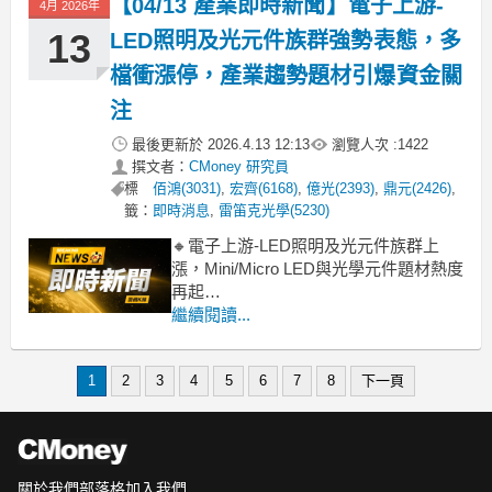
【04/13 產業即時新聞】電子上游-
4月 2026年
基建相關供應鏈再度受到市場青睞，激
勵族群人氣與買盤湧入。
13
LED照明及光元件族群強勢表態，多
檔衝漲停，產業趨勢題材引爆資金關
注
最後更新於
2026.4.13 12:13
瀏覽人次 :
1422
撰文者：
CMoney 研究員
標
佰鴻(3031)
,
宏齊(6168)
,
億光(2393)
,
鼎元(2426)
,
籤：
即時消息
,
雷笛克光學(5230)
🔸電子上游-LED照明及光元件族群上
漲，Mini/Micro LED與光學元件題材熱度
再起
今天LED及光元件族群盤中表現亮眼，
繼續閱讀...
整體類股漲幅超過5%，其中采鈺、鼎
元、泰谷等多檔個股更直逼漲停板。資
1
2
3
4
5
6
7
8
下一頁
金明顯鎖定在具備未來趨勢的Mini/Micro
LED技術，如錼創科技-KY創表現強勁，
以及與高
關於我們
部落格
加入我們