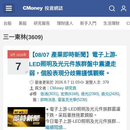
台股
美股
研究報告
理財達人
新手入門
生活理財
C
三一東林(3609)
【08/07 產業即時新聞】電子上游-
8月 2026年
7
LED照明及光元件族群盤中震盪走
弱，個股表現分歧需謹慎觀察。
最後更新於
2026.8.7 11:03
瀏覽人次 :
379
撰文者：
CMoney 研究員
標
佰鴻(3031)
,
宏齊(6168)
,
億光(2393)
,
鼎元(2426)
,
籤：
即時消息
,
雷笛克光學(5230)
🔸電子上游-LED照明及光元件族群震盪
下跌，采鈺重挫拖累類股。
今日電子上游-LED照明及光元件族群整
體表現疲軟，類股指數下挫3.43%。觀察
繼續閱讀...