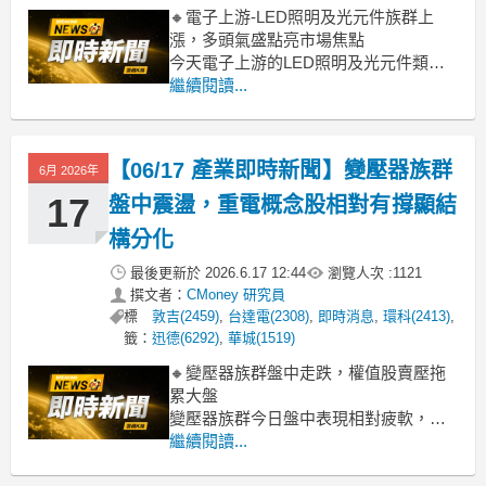
🔸電子上游-LED照明及光元件族群上
漲，多頭氣盛點亮市場焦點
今天電子上游的LED照明及光元件類股
表現亮眼，類股漲幅衝上6.42%，明顯優
繼續閱讀...
於大盤。盤中以鼎元、采鈺、台亞等個
股強勢領漲，紛紛觸及漲停或有大漲
幅，帶動整體族群士氣。主要動能研判
【06/17 產業即時新聞】變壓器族群
6月 2026年
來自於市場對MicroLED及MiniLED新應
用題材
17
盤中震盪，重電概念股相對有撐顯結
構分化
最後更新於
2026.6.17 12:44
瀏覽人次 :
1121
撰文者：
CMoney 研究員
標
敦吉(2459)
,
台達電(2308)
,
即時消息
,
環科(2413)
,
籤：
迅德(6292)
,
華城(1519)
🔸變壓器族群盤中走跌，權值股賣壓拖
累大盤
變壓器族群今日盤中表現相對疲軟，類
股跌幅達2.61%，觀察主要權值股如台達
繼續閱讀...
電(-2.93%)與環科(-3.53%)面臨較大賣