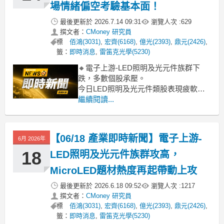
場情緒偏空考驗基本面！
最後更新於
2026.7.14 09:31
瀏覽人次 :
629
撰文者：
CMoney 研究員
標
佰鴻(3031)
,
宏齊(6168)
,
億光(2393)
,
鼎元(2426)
,
籤：
即時消息
,
雷笛克光學(5230)
🔸電子上游-LED照明及光元件族群下
跌，多數個股承壓。
今日LED照明及光元件類股表現疲軟，
類股跌幅逾4.5%，盤面上多數成分股臉
繼續閱讀...
色鐵青，其中采鈺、萊德光電-KY等跌勢
較重。觀察盤面，今日並未見明顯利多
消息支撐族群，加上近期市場資金轉往
【06/18 產業即時新聞】電子上游-
6月 2026年
其他強勢題材，資金排擠效應浮現，投
資人信心趨於保守，導致
18
LED照明及光元件族群攻高，
MicroLED題材熱度再起帶動上攻
最後更新於
2026.6.18 09:52
瀏覽人次 :
1217
撰文者：
CMoney 研究員
標
佰鴻(3031)
,
宏齊(6168)
,
億光(2393)
,
鼎元(2426)
,
籤：
即時消息
,
雷笛克光學(5230)