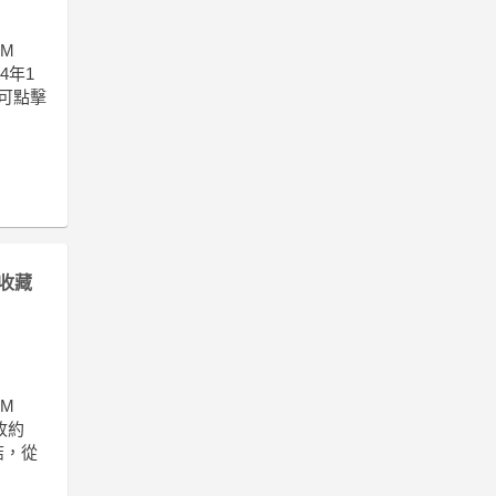
oM
4年1
，可點擊
收藏
oM
收約
結，從