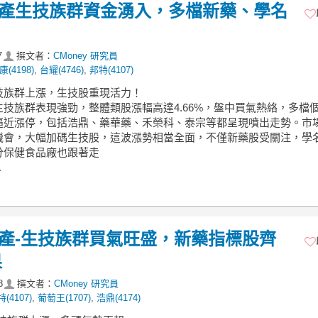
】傳產生技族群資金湧入，多檔新藥、學名
7
撰文者：
CMoney 研究員
(4198)
,
台耀(4746)
,
邦特(4107)
生技族群上漲，生技股重現活力！
生技族群表現強勁，整體類股漲幅高達4.66%，盤中買氣熱絡，多檔
逼近漲停，包括浩鼎、藥華藥、禾榮科、泰宗等都呈現噴出走勢。市
機會，大幅加碼生技股，這波漲勢相當全面，不僅新藥股受關注，學
分保健食品廠也跟著走
.
】傳產-生技族群買氣旺盛，新藥指標股齊
果
8
撰文者：
CMoney 研究員
(4107)
,
葡萄王(1707)
,
浩鼎(4174)