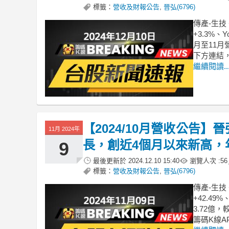
標籤：
營收及財報公告
,
晉弘(6796)
傳產-生技
+3.3%
月至11月
下方連結，
繼續閱讀..
【2024/10月營收公告】
11月 2024年
長，創近4個月以來新高，年
9
最後更新於
2024.12.10 15:40
瀏覽人次 :
56
標籤：
營收及財報公告
,
晉弘(6796)
傳產-生技
+42.49
3.72億
籌碼K線A