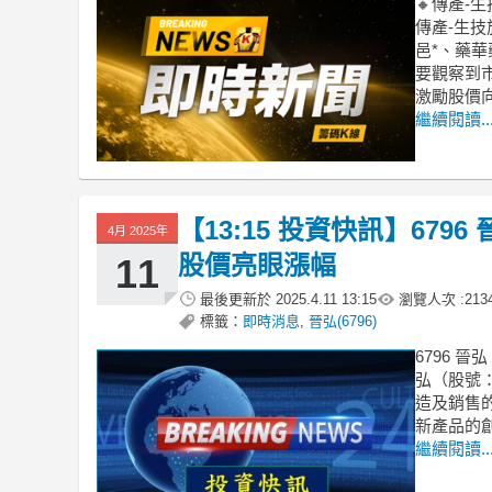
🔸傳產-
傳產-生
邑*、藥
要觀察到
激勵股價
繼續閱讀..
【13:15 投資快訊】67
4月 2025年
股價亮眼漲幅
11
最後更新於
2025.4.11 13:15
瀏覽人次 :
213
標籤：
即時消息
,
晉弘(6796)
6796 
弘（股號：
造及銷售
新產品的
繼續閱讀..