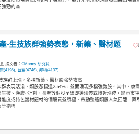
乏強勁的產
.
】傳產-生技族群強勢表態，新藥、醫材題
撰文者：
CMoney 研究員
(4198)
,
台耀(4746)
,
邦特(4107)
生技族群上漲，多檔新藥、醫材股強勢攻高
族群表現活潑，類股漲幅達2.54%，盤面湧現多檔強勢股。其中，康
穎生技、漢康-KY創、長聖等個股早盤即鎖漲停或接近漲停，顯示市
發進度或特色醫材題材的個股買盤積極，帶動整體類股人氣回籠。藥
碩等指標
.