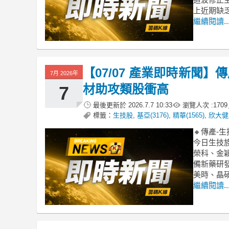
上近期缺
繼續閱讀..
【07/07 產業即時新聞
7月 2026年
材助攻類股衝高
7
最後更新於
2026.7.7 10:33
瀏覽人次 :
1709
標籤：
生技股
,
基亞(3176)
,
精華(1565)
,
欣大健康
🔸傳產-
今日生技
榮科、金
備新藥研
美時、晶
繼續閱讀..