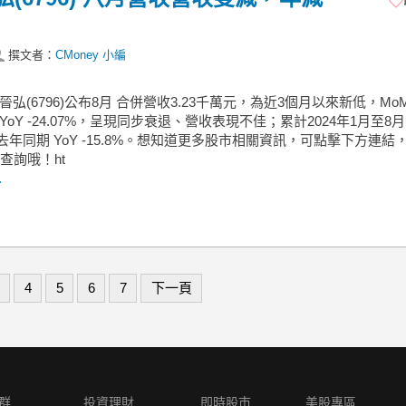
撰文者：
CMoney 小編
 晉弘(6796)公布8月 合併營收3.23千萬元，為近3個月以來新低，Mo
%、YoY -24.07%，呈現同步衰退、營收表現不佳；累計2024年1月至8
較去年同期 YoY -15.8%。想知道更多股市相關資訊，可點擊下方連結
P查詢哦！ht
.
4
5
6
7
下一頁
群
投資理財
即時股市
美股專區