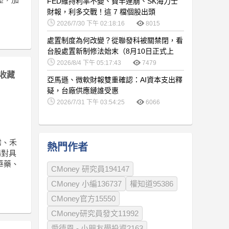
FED維持利率不變、費半連崩、SK海力士
財報，利多交戰！這 7 檔個股出頭
2026/7/30 下午 02:18:16
8015
處置制度為何改變？從聯發科被關禁閉，看
台股處置新制修法始末（8月10日正式上
路）
2026/8/4 下午 05:17:43
7479
收藏
亞馬遜、微軟財報雙重確認：AI資本支出釋
疑，台廠供應鏈誰受惠
2026/7/31 下午 03:54:25
6066
霈、禾
熱門作者
場對具
華藥、
CMoney 研究員194147
CMoney 小編136737
權知道95386
CMoney官方15550
CMoney研究員發文11992
愛德恩 - 小朋友學投資2163