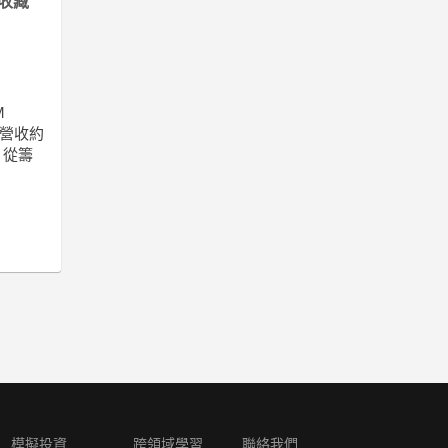
收藏
M
月營收約
，從籌
模擬投資
跨領域學習
聯絡我們