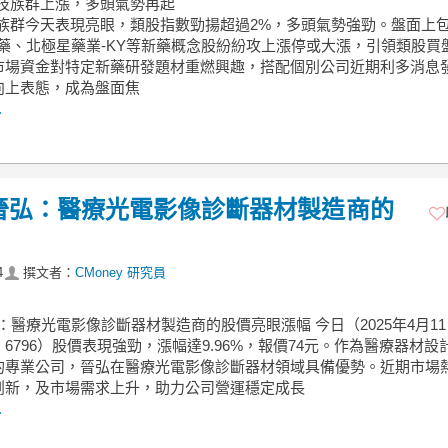
生技族群上漲，多頭氣勢再起
技族群今天表現亮眼，類股指數勁揚超過2%，多頭氣勢強勁。盤面上
華藥、北極星藥業-KY等新藥概念股紛紛攻上漲停或大漲，引領類股買
市場資金對特定新藥研發題材重燃興趣，搭配個別公司近期利多消息
向上表態，成為盤面焦
.
96 晉弘：醫療光電影像診斷器材製造商的
4
撰文者：
CMoney 研究員
晉弘：醫療光電影像診斷器材製造商的股價亮眼漲幅 今日（2025年4月1
6796）股價表現強勁，漲幅達9.96%，報價74元。作為醫療器材設
的專業公司，晉弘在醫療光電影像診斷器材領域具備優勢。近期市場
創新，及市場需求上升，助力公司營運穩定成長
.