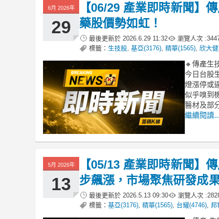
【06/29 產業即時新聞
6月 2026年
藥股價勢如虹！
29
最後更新於
2026.6.29 11:32
瀏覽人次 :
344
標籤：
生技股
,
基亞(3176)
,
精華(1565)
,
欣大健康
🔸傳產
今日台股
燈漲停或
似乎嗅到
醫材及部
繼續閱讀..
【05/13 產業即時新聞
5月 2026年
步飆漲，市場聚焦研發成
13
最後更新於
2026.5.13 09:30
瀏覽人次 :
282
標籤：
基亞(3176)
,
精華(1565)
,
台耀(4746)
,
邦特