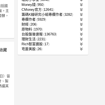
Money錢
950
包括國
CMoney官方
12641
盤。主
籌碼K線研究小組專欄作者
3282
發酵，
專欄作者
5929
財經
206
原物料
1970
台股盤後速報
136763
理財生活
2231
Rich智富選股
17
穹蒼美股
26
收藏
1日）晉
計、製
熱議其