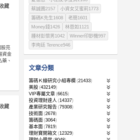
收藏
蔡誠圃2157
小資女艾蜜莉1773
籌碼K先生1608
老簡1601
Money錢1426
林恩如1121
腫材彭懷男1042
Winner印鈔機997
李珣廷 Terence946
個股亮
場資金
名藥、
文章分類
籌碼Ｋ線研究小組專欄
21433
美股
432149
VIP專屬文章
6615
投資理財達人
14337
收藏
產業研究報告
79308
技術面
2678
籌碼面
3064
基本面
7819
理財寶開箱文
12329
理財小學堂
8048