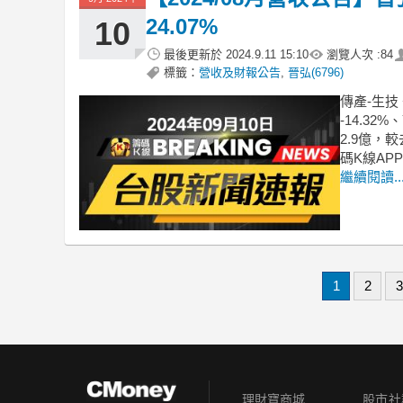
24.07%
10
最後更新於
2024.9.11 15:10
瀏覽人次 :
84
標籤：
營收及財報公告
,
晉弘(6796)
傳產-生技
-14.32
2.9億，
碼K線AP
繼續閱讀..
1
2
3
理財寶商城
股市社