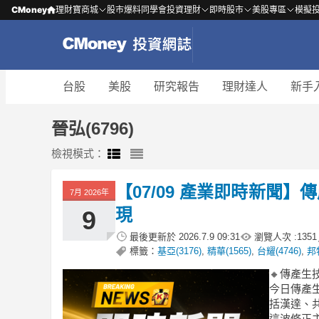
CMoney
理財寶商城
股市爆料同學會
投資理財
即時股市
美股專區
模擬
台股
美股
研究報告
理財達人
新手
晉弘(6796)
檢視模式：
【07/09 產業即時新聞
7月 2026年
現
9
最後更新於
2026.7.9 09:31
瀏覽人次 :
1351
標籤：
基亞(3176)
,
精華(1565)
,
台耀(4746)
,
邦特
🔸傳產
今日傳產
括漢達、
這波修正