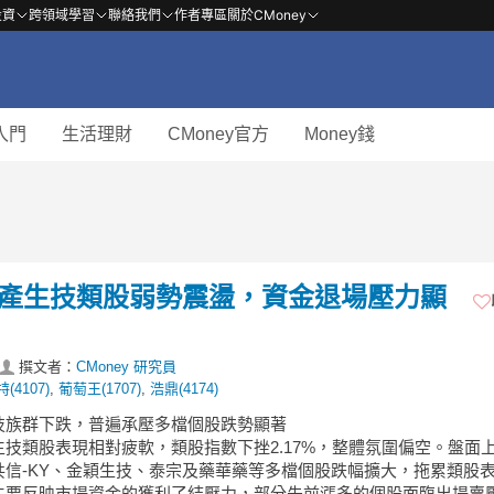
投資
跨領域學習
聯絡我們
作者專區
關於CMoney
入門
生活理財
CMoney官方
Money錢
】傳產生技類股弱勢震盪，資金退場壓力顯
撰文者：
CMoney 研究員
(4107)
,
葡萄王(1707)
,
浩鼎(4174)
生技族群下跌，普遍承壓多檔個股跌勢顯著
生技類股表現相對疲軟，類股指數下挫2.17%，整體氛圍偏空。盤面
共信-KY、金穎生技、泰宗及藥華藥等多檔個股跌幅擴大，拖累類股
主要反映市場資金的獲利了結壓力，部分先前漲多的個股面臨出場賣