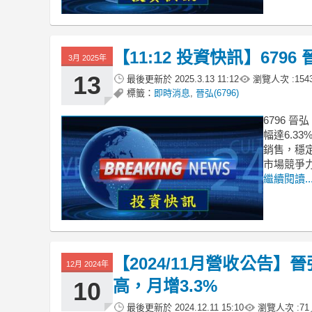
【11:12 投資快訊】67
3月 2025年
13
最後更新於
2025.3.13 11:12
瀏覽人次 :
154
標籤：
即時消息
,
晉弘(6796)
6796 
幅達6.3
銷售，穩
市場競爭
繼續閱讀..
【2024/11月營收公告】晉
12月 2024年
高，月增3.3%
10
最後更新於
2024.12.11 15:10
瀏覽人次 :
71