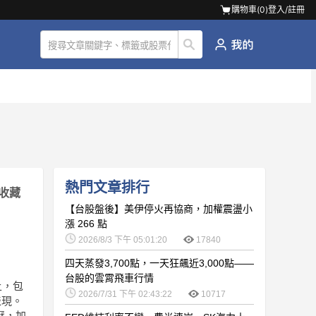
購物車(
0
)
登入/註冊
熱門文章排行
收藏
【台股盤後】美伊停火再協商，加權震盪小
漲 266 點
2026/8/3 下午 05:01:20
17840
四天蒸發3,700點，一天狂飆近3,000點——
台股的雲霄飛車行情
上，包
2026/7/31 下午 02:43:22
10717
表現。
壓，加