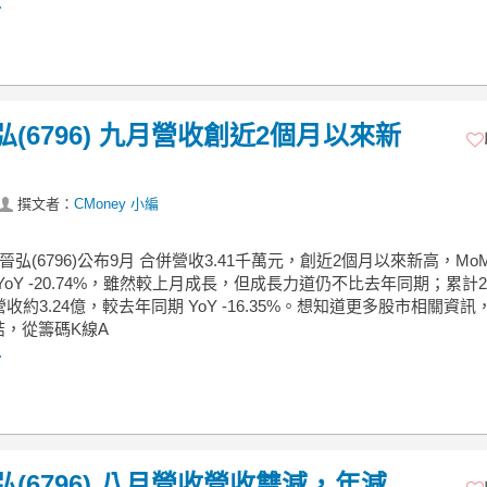
.
弘(6796) 九月營收創近2個月以來新
撰文者：
CMoney 小編
 晉弘(6796)公布9月 合併營收3.41千萬元，創近2個月以來新高，Mo
%、YoY -20.74%，雖然較上月成長，但成長力道仍不比去年同期；累計2
營收約3.24億，較去年同期 YoY -16.35%。想知道更多股市相關資訊
結，從籌碼K線A
.
弘(6796) 八月營收營收雙減，年減