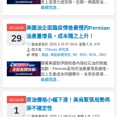
來上漲潛力或受限。近期，美國原油期
貨價格顯著回升，主要受到美元貶值的
繼續閱讀...
影響，使得美國出口更具競爭力。此
外，隨著美國對伊朗原油的制裁力度加
大，市場情緒也有所改善。特朗普政府
美國油企面臨疫情後最慢的Permian
3月 2025年
開始與多個國家進行貿易談判，為市場
帶來一絲樂觀。然而，儘管油價短
29
油產量增長，成本隨之上升！
最後更新於
2025.3.29 07:30
瀏覽人次 :
676
撰文者：
CMoney 研究員
標籤：
美股
,
美股新聞快訊
,
BE
,
BNO
,
BOIL
,
DBO
隨著美國對伊朗和委內瑞拉石油的制裁
加劇，Permian盆地的油產量增長緩慢，
加上生產成本持續攀升，未來前景堪
憂。近期，美國原油期貨連續三週上
繼續閱讀...
漲，主要是因為美國對伊朗和委內瑞拉
的制裁引發了短期供應擔憂。儘管
OPEC+計劃下週開始逐步解除部分減產
原油價格小幅下滑！美烏緊張局勢再
3月 2025年
措施，但Permian盆地的油產量卻顯示出
自疫情以來最慢的
1
添不確定性
最後更新於
2025.3.1 09:01
瀏覽人次 :
1371