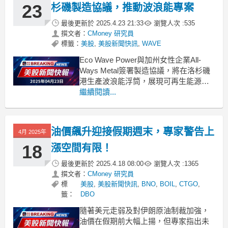
料，即便以色列的
23
杉磯製造協議，推動波浪能專案
最後更新於
2025.4.23 21:33
瀏覽人次 :
535
撰文者：
CMoney 研究員
標籤：
美股
,
美股新聞快訊
,
WAVE
Eco Wave Power與加州女性企業All-
Ways Metal簽署製造協議，將在洛杉磯
港生產波浪能浮筒，展現可再生能源的
潛力。Eco Wave Power於本週三宣佈，
繼續閱讀...
已與位於加州的女性擁有企業All-Ways
Metal簽署了一項重要的製造協議。這份
協議將專注於為其位於洛杉磯港的波浪
油價飆升迎接假期週末，專家警告上
4月 2025年
能發電
18
漲空間有限！
最後更新於
2025.4.18 08:00
瀏覽人次 :
1365
撰文者：
CMoney 研究員
標
美股
,
美股新聞快訊
,
BNO
,
BOIL
,
CTGO
,
籤：
DBO
隨著美元走弱及對伊朗原油制裁加強，
油價在假期前大幅上揚，但專家指出未