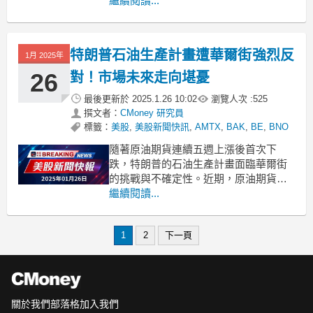
於中國經濟復甦的期待持續升溫，這使
繼續閱讀...
得原油期貨在週五再度攀升。根據最新
報導，原油價格已連續五天上漲，並且
逼近三個月以來的最高點。分析師指
特朗普石油生產計畫遭華爾街強烈反
1月 2025年
出，中國作為全球最大的原油進口國，
其經濟刺激措施將直接影響需求走
26
對！市場未來走向堪憂
最後更新於
2025.1.26 10:02
瀏覽人次 :
525
撰文者：
CMoney 研究員
標籤：
美股
,
美股新聞快訊
,
AMTX
,
BAK
,
BE
,
BNO
隨著原油期貨連續五週上漲後首次下
跌，特朗普的石油生產計畫面臨華爾街
的挑戰與不確定性。近期，原油期貨經
歷了五週以來的首次下滑，這一變化引
繼續閱讀...
起了投資者的廣泛關注。隨著美國對俄
羅斯加強制裁、冬季需求增加及美國庫
1
2
下一頁
存持平兩個月後，市場在新年期間出現
了一波上漲。然而，本週因為特朗普提
出的大規模石油生產計畫，市場情
關於我們
部落格
加入我們