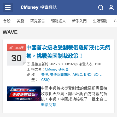
台股
美股
研究報告
理財達人
新手入門
生活理財
C
WAVE
中國首次接收受制裁俄羅斯液化天然
8月 2025年
30
氣，挑戰美國制裁政策！
最後更新於
2025.8.30 08:32
瀏覽人次 :
1101
撰文者：
CMoney 研究員
標
美股
,
美股新聞快訊
,
AREC
,
BNO
,
BOIL
,
籤：
CSIQ
中國本週首次從受制裁的俄羅斯專案接
收液化天然氣，顯示出對西方制裁的抵
抗。本週，中國成功接收了一批來自受
制裁的俄羅斯液化天然氣（LNG），這
繼續閱讀...
一歷史性事件引發了全球關注。根據
Kpler的船舶追蹤數據，這艘名為「北極