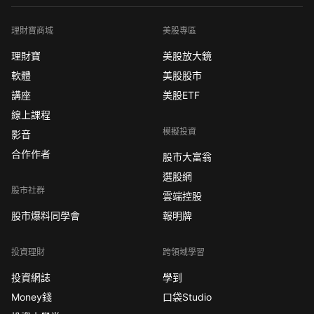
理財寶商城
美股專區
理財寶
美股放大鏡
軟體
美股股市
講座
美股ETF
線上課程
模擬投資
影音
合作作者
股市大富翁
選股網
股市社群
雲端控股
股市爆料同學會
報明牌
投資理財
跨領域學習
投資網誌
學到
Money錢
口袋Studio