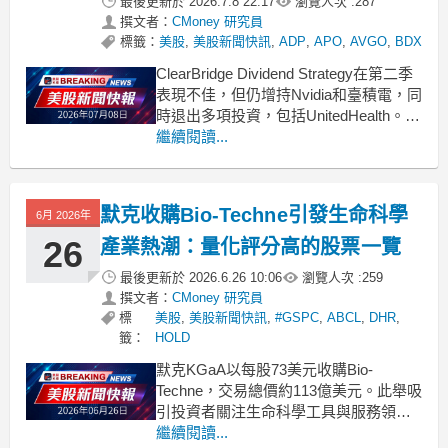
最後更新於
2026.7.8 22:17
瀏覽人次 :
287
撰文者：
CMoney 研究員
標籤：
美股
,
美股新聞快訊
,
ADP
,
APO
,
AVGO
,
BDX
ClearBridge Dividend Strategy在第二季
表現不佳，但仍增持Nvidia和臺積電，同
時退出多項投資，包括UnitedHealth。
.badgeprice-container {
繼續閱讀...
display: flex !important;
gap:
默克收購Bio-Techne引發生命科學
6月 2026年
26
產業熱潮：量化評分高的股票一覽
最後更新於
2026.6.26 10:06
瀏覽人次 :
259
撰文者：
CMoney 研究員
標
美股
,
美股新聞快訊
,
#GSPC
,
ABCL
,
DHR
,
籤：
HOLD
默克KGaA以每股73美元收購Bio-
Techne，交易總價約113億美元。此舉吸
引投資者關注生命科學工具與服務領
域。 .badgeprice-container {
繼續閱讀...