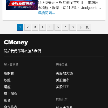
15.8億美元。與其他同業相比，市場反
應積極，股票上漲21.8%。 .badgeprice-
container {
繼續閱讀...
display: flex !important;
gap: 1rem !important;
1
2
3
4
5
6
7
8
下一頁
關於我們
部落格
加入我們
理財寶商城
美股專區
理財寶
美股放大鏡
軟體
美股股市
講座
美股ETF
線上課程
模擬投資
影音
合作作者
股市大富翁