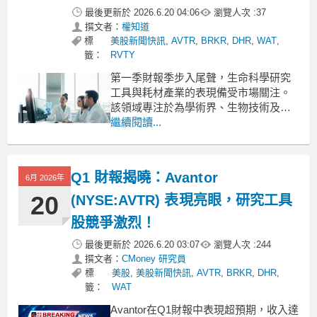
最後更新於
2026.6.20 04:06
瀏覽人次 :
37
撰文者：
權知道
標
美股新聞快訊
,
AVTR
,
BRKR
,
DHR
,
WAT
,
籤：
RVTY
第一季財報季步入尾聲，生命科學研究
工具與耗材產業的表現備受市場關注。
該領域專注於為學術界、生物技術及製
藥產業提供關鍵實驗室產品，憑藉重複
繼續閱讀...
購買的特性，帶來穩定的經常性收入。
隨著人工智慧與自動化技術在實驗室的
普及，更為這些企業創造了全新的銷售
Q1 財報揭曉：Avantor
6月 2026年
契機。儘管面臨供應鏈中斷及總體經濟
變動影響研究資金等挑戰，我們
20
(NYSE:AVTR) 表現亮眼，研究工具
股競爭激烈！
最後更新於
2026.6.20 03:07
瀏覽人次 :
244
撰文者：
CMoney 研究員
標
美股
,
美股新聞快訊
,
AVTR
,
BRKR
,
DHR
,
籤：
WAT
Avantor在Q1財報中表現超預期，收入達