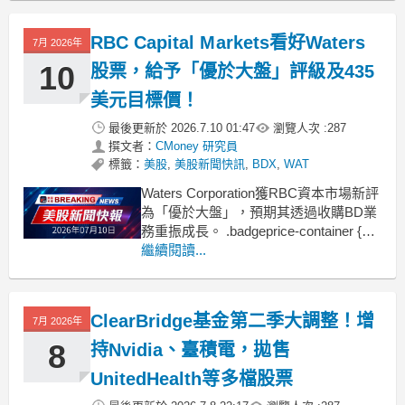
RBC Capital Markets看好Waters
7月 2026年
10
股票，給予「優於大盤」評級及435
美元目標價！
最後更新於
2026.7.10 01:47
瀏覽人次 :
287
撰文者：
CMoney 研究員
標籤：
美股
,
美股新聞快訊
,
BDX
,
WAT
Waters Corporation獲RBC資本市場新評
為「優於大盤」，預期其透過收購BD業
務重振成長。 .badgeprice-container {
display: flex !important;
繼續閱讀...
gap: 1rem !important;
ClearBridge基金第二季大調整！增
7月 2026年
8
持Nvidia、臺積電，拋售
UnitedHealth等多檔股票