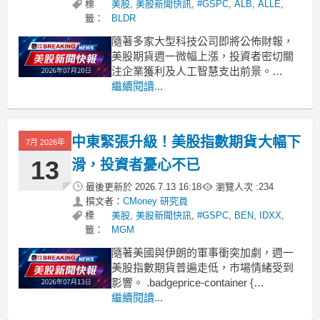
標
美股
,
美股新聞快訊
,
#GSPC
,
ALB
,
ALLE
,
籤：
BLDR
隨著多家大型科技公司即將公佈財報，
美股期貨週一微幅上漲，投資者密切關
注企業獲利及人工智慧支出前景。
.badgeprice-container {
繼續閱讀...
display: flex !important;
gap: 1rem !important;
f
中東緊張升級！美股指數期貨大幅下
7月 2026年
13
滑，投資者憂心不已
最後更新於
2026.7.13 16:18
瀏覽人次 :
234
撰文者：
CMoney 研究員
標
美股
,
美股新聞快訊
,
#GSPC
,
BEN
,
IDXX
,
籤：
MGM
隨著美國與伊朗的軍事衝突加劇，週一
美股指數期貨普遍走低，市場情緒受到
影響。 .badgeprice-container {
display: flex !important;
繼續閱讀...
gap: 1rem !important;
flex-wrap: wr