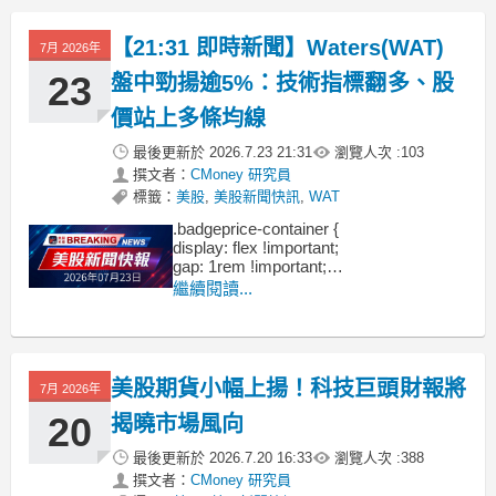
【21:31 即時新聞】Waters(WAT)
7月 2026年
23
盤中勁揚逾5%：技術指標翻多、股
價站上多條均線
最後更新於
2026.7.23 21:31
瀏覽人次 :
103
撰文者：
CMoney 研究員
標籤：
美股
,
美股新聞快訊
,
WAT
.badgeprice-container {
display: flex !important;
gap: 1rem !important;
flex-wrap: wrap !important; /* 自動換行 */
繼續閱讀...
}
美股期貨小幅上揚！科技巨頭財報將
7月 2026年
20
揭曉市場風向
最後更新於
2026.7.20 16:33
瀏覽人次 :
388
撰文者：
CMoney 研究員