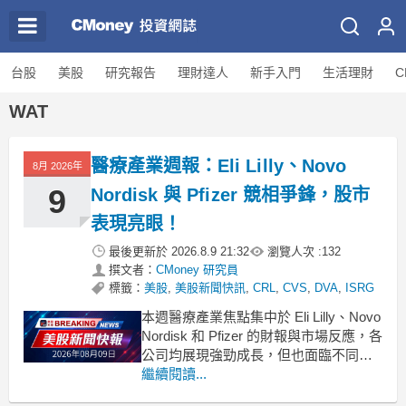
台股
美股
研究報告
理財達人
新手入門
生活理財
C
WAT
醫療產業週報：Eli Lilly、Novo
8月 2026年
9
Nordisk 與 Pfizer 競相爭鋒，股市
表現亮眼！
最後更新於
2026.8.9 21:32
瀏覽人次 :
132
撰文者：
CMoney 研究員
標籤：
美股
,
美股新聞快訊
,
CRL
,
CVS
,
DVA
,
ISRG
本週醫療產業焦點集中於 Eli Lilly、Novo
Nordisk 和 Pfizer 的財報與市場反應，各
公司均展現強勁成長，但也面臨不同挑
戰。 .badgeprice-container {
繼續閱讀...
display: flex !important;
gap: 1re