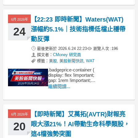
display: flex !important;
gap: 1rem !important;
【22:23 即時新聞】Waters(WAT)
6月 2026年
24
漲幅約5.1%｜技術指標低檔止穩帶
動反彈
最後更新於
2026.6.24 22:23
瀏覽人次 :
196
撰文者：
CMoney 研究員
標籤：
美股
,
美股新聞快訊
,
WAT
.badgeprice-container {
display: flex !important;
gap: 1rem !important;
flex-wrap: wrap !important; /* 自動換行 */
繼續閱讀...
}
【即時新聞】艾萬拓(AVTR)財報亮
6月 2026年
20
眼大漲21%！AI帶動生命科學類股，
這4檔強勢突圍