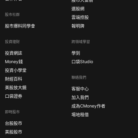
選股網
股市社群
雲端控股
股市爆料同學會
報明牌
投資理財
跨領域學習
投資網誌
學到
Money錢
口袋Studio
投資小學堂
聯絡我們
財經百科
美股放大鏡
客服中心
口袋證券
加入我們
成為CMoney作者
即時股市
場地租借
台股股市
美股股市