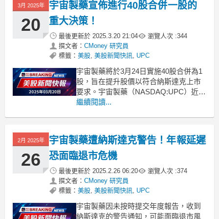
宇宙製藥宣佈進行40股合併一股的
3月 2025年
20
重大決策！
最後更新於
2025.3.20 21:04
瀏覽人次 :
344
撰文者：
CMoney 研究員
標籤：
美股
,
美股新聞快訊
,
UPC
宇宙製藥將於3月24日實施40股合併為1
股，旨在提升股價以符合納斯達克上市
要求。宇宙製藥（NASDAQ:UPC）近日
宣佈計劃對其普通股進行合併，每40股
繼續閱讀...
合併為1股，此舉預定於3月24日生效。
此項措施意在提高每股價格，以滿足納
斯達克的持續上市標準，特別是在公司
宇宙製藥遭納斯達克警告！年報延遲
2月 2025年
近期收到納斯達克的退市通知之後。背
景資料顯
26
恐面臨退市危機
最後更新於
2025.2.26 06:20
瀏覽人次 :
374
撰文者：
CMoney 研究員
標籤：
美股
,
美股新聞快訊
,
UPC
宇宙製藥因未按時提交年度報告，收到
納斯達克的警告通知，可能面臨退市風