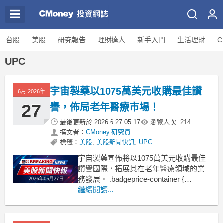
台股
美股
研究報告
理財達人
新手入門
生活理財
C
UPC
宇宙製藥以1075萬美元收購最佳讚
6月 2026年
27
譽，佈局老年醫療市場！
最後更新於
2026.6.27 05:17
瀏覽人次 :
214
撰文者：
CMoney 研究員
標籤：
美股
,
美股新聞快訊
,
UPC
宇宙製藥宣佈將以1075萬美元收購最佳
讚譽國際，拓展其在老年醫療領域的業
務發展。 .badgeprice-container {
display: flex !important;
繼續閱讀...
gap: 1rem !important;
flex-wrap: