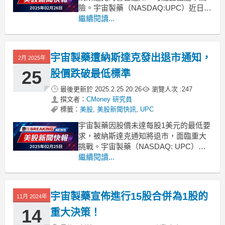
險。宇宙製藥（NASDAQ:UPC）近日接
獲納斯達克發出的通知，該公司未能在
繼續閱讀...
截止日期前提交截至2024年9月30日的年
度報告。這一延遲可能導致其股票被退
市，給投資者帶來不小的擔憂。根據規
宇宙製藥遭納斯達克發出退市通知，
2月 2025年
定，宇宙製藥有直到2025年2月26日的時
間申
25
股價跌破最低標準
最後更新於
2025.2.25 20:26
瀏覽人次 :
247
撰文者：
CMoney 研究員
標籤：
美股
,
美股新聞快訊
,
UPC
宇宙製藥因股價未達每股1美元的最低要
求，被納斯達克通知將退市，面臨重大
挑戰。宇宙製藥（NASDAQ: UPC）近
日收到納斯達克的退市通知，原因是其
繼續閱讀...
上市證券的每股價格未能維持在法定的
最低1美元之上。這一訊息對投資者來說
無疑是一個重大的警訊，特別是在目前
宇宙製藥宣佈進行15股合併為1股的
11月 2024年
市場環境不佳的背景下。根據納斯達克
的規定，若公司股
14
重大決策！