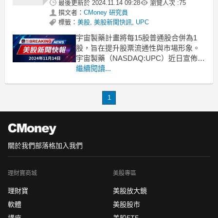
最後更新於
2024.11.14 09:28
瀏覽人次 :
75
撰文者：
CMoney 研究員
標籤：
美股
,
美股新聞快訊
,
UPC
宇宙製藥計畫將每15股普通股合併為1
股，旨在提升股票流通性與市場形象。
宇宙製藥（NASDAQ:UPC）近日宣佈了
一項重要的公司策略，計畫進行每15股
繼續閱讀...
普通股合併為1股的股權重組。此舉意味
著現有的普通股將自動轉換為較少但價
1
值更高的股份，預期能夠提高公司的整
體股票流通性及吸引力。這一決定背景
下，宇宙製藥近
關於我們
部落格
加入我們
理財寶商城
美股專區
理財寶
美股放大鏡
軟體
美股股市
講座
美股ETF