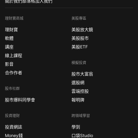
關於我們
部落格
加入我們
理財寶商城
美股專區
理財寶
美股放大鏡
軟體
美股股市
講座
美股ETF
線上課程
模擬投資
影音
合作作者
股市大富翁
選股網
股市社群
雲端控股
股市爆料同學會
報明牌
投資理財
跨領域學習
投資網誌
學到
Money錢
口袋Studio