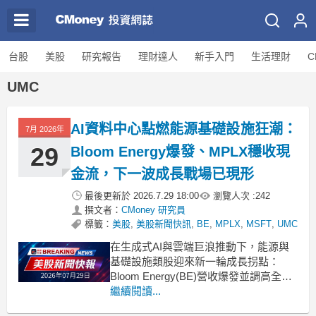
台股
美股
研究報告
理財達人
新手入門
生活理財
C
UMC
AI資料中心點燃能源基礎設施狂潮：
7月 2026年
29
Bloom Energy爆發、MPLX穩收現
金流，下一波成長戰場已現形
最後更新於
2026.7.29 18:00
瀏覽人次 :
242
撰文者：
CMoney 研究員
標籤：
美股
,
美股新聞快訊
,
BE
,
MPLX
,
MSFT
,
UMC
在生成式AI與雲端巨浪推動下，能源與
基礎設施類股迎來新一輪成長拐點：
Bloom Energy(BE)營收爆發並調高全年
財測，管線與融資火力全開；中游管線
繼續閱讀...
商MPLX(MPLX)、Expand Energy(EXE)