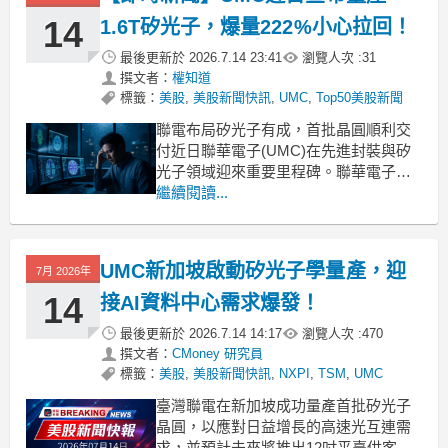
14
1.6T矽光子，爆量222%小心拉回！
最後更新於
2026.7.14 23:41
瀏覽人次 :
31
撰文者：
權知道
標籤：
美股
,
美股新聞快訊
,
UMC
,
Top50美股新聞
聯電布局矽光子有成，首批晶圓順利交
付近日聯華電子(UMC)在先進封裝與矽
光子領域迎來重要里程碑。聯華電子與
矽光子設計公司 SILITH 共同宣布，雙方
繼續閱讀...
在18個月內順利完成首批 1.6T 矽光子晶
圓的量產交付，並由新加坡12吋晶圓廠
負責製造，以滿足 AI 資料中心對高速光
UMC新加坡啟動矽光子學量產，迎
7月 2026年
通訊日益成長的需求。針對後續技
14
接AI資料中心需求爆發！
最後更新於
2026.7.14 14:17
瀏覽人次 :
470
撰文者：
CMoney 研究員
標籤：
美股
,
美股新聞快訊
,
NXPI
,
TSM
,
UMC
臺灣聯電在新加坡成功量產首批矽光子
晶圓，以應對日益增長的高速光互連需
求，並預計未來將推出12吋平臺供客戶