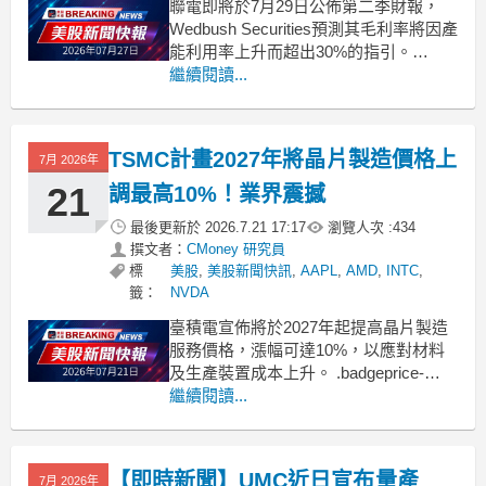
聯電即將於7月29日公佈第二季財報，
Wedbush Securities預測其毛利率將因產
能利用率上升而超出30%的指引。
.badgeprice-container {
繼續閱讀...
display: flex !important;
gap: 1rem !important
TSMC計畫2027年將晶片製造價格上
7月 2026年
21
調最高10%！業界震撼
最後更新於
2026.7.21 17:17
瀏覽人次 :
434
撰文者：
CMoney 研究員
標
美股
,
美股新聞快訊
,
AAPL
,
AMD
,
INTC
,
籤：
NVDA
臺積電宣佈將於2027年起提高晶片製造
服務價格，漲幅可達10%，以應對材料
及生產裝置成本上升。 .badgeprice-
container {
繼續閱讀...
display: flex !important;
gap: 1rem !important;
fle
【即時新聞】UMC近日宣布量產
7月 2026年