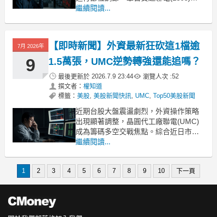
1.5萬張；另一方面，其股價近期一度飆
繼續閱讀...
漲至185.5元，創下37年來歷史新高，引
發市場高度熱議。根據市場分析，聯電
(UMC)具備三大核心發展潛力：與英特
【即時新聞】外資最新狂砍這1檔逾
7月 2026年
爾的策略合作地緣政治發酵帶動的轉單
效
9
1.5萬張，UMC逆勢轉強還能追嗎？
最後更新於
2026.7.9 23:44
瀏覽人次 :
52
撰文者：
權知道
標籤：
美股
,
美股新聞快訊
,
UMC
,
Top50美股新聞
近期台股大盤震盪劇烈，外資操作策略
出現顯著調整，晶圓代工廠聯電(UMC)
成為籌碼多空交戰焦點。綜合近日市場
動態，法人對聯電的買賣操作呈現快速
繼續閱讀...
輪動：7月8日強勢加碼：外資在台股震
盪收紅之際，對擁有逾91萬名股東的聯
1
2
3
4
5
6
7
8
9
10
下一頁
電連續4個交易日買進，單日買超放大至
逾2.3萬張，該股台灣掛牌股價終場大漲
6.89%，收