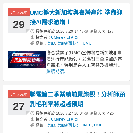
以高股息與穩健現金流吸引資金；而
United Microelectronics(UMC)
UMC擴大新加坡與臺灣產能 準備迎
7月 2026年
29
接AI需求激增！
最後更新於
2026.7.29 17:47
瀏覽人次 :
177
撰文者：
CMoney 研究員
標籤：
美股
,
美股新聞快訊
,
UMC
聯合微電子(UMC)宣佈將在新加坡和臺
灣進行產能擴張，以應對日益增加的客
戶需求，特別是在人工智慧及邊緣計算
領域。 .badgeprice-container {
繼續閱讀...
display: flex !important;
gap: 1rem !important;
聯電第二季業績前景樂觀！分析師預
7月 2026年
27
測毛利率將超越預期
最後更新於
2026.7.27 20:04
瀏覽人次 :
426
撰文者：
CMoney 研究員
標籤：
美股
,
美股新聞快訊
,
INTC
,
UMC