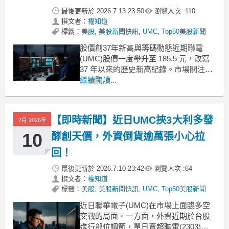
最後更新於
2026.7.13 23:50
瀏覽人次 :
110
撰文者：
權知道
標籤：
美股
,
美股新聞快訊
,
UMC
,
Top50美股新聞
股價創37年新高與籌碼動態近期聯電
(UMC)股價一度攀升至 185.5 元，改寫
37 年以來的歷史新高紀錄。市場關注支
撐聯電(2303)此次漲勢的核心因素，主
繼續閱讀...
要包含以下題材：與英特爾的策略合作
地緣政治引發的轉單效應AI 應用與先進
封裝領域的布局針對財務表現，法人預
【即時新聞】近日UMC挾3大利多發
7月 2026年
估其 2026 年每股盈餘中位數約
10
酵創天價，外資倒貨逾萬張小心拉
回！
最後更新於
2026.7.10 23:42
瀏覽人次 :
64
撰文者：
權知道
標籤：
美股
,
美股新聞快訊
,
UMC
,
Top50美股新聞
近日聯華電子(UMC)在市場上面臨多空
交戰的局面。一方面，外資近期於台股
進行部位調節，單日賣超聯電(2303)逾