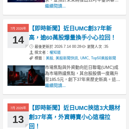
開發。 .badgeprice-container {
繼續閱讀...
display: flex !important;
gap: 1rem !important;
【即時新聞】近日UMC創37年新
7月 2026年
14
高，逾60萬股爆量換手小心拉回！
最後更新於
2026.7.14 00:28
瀏覽人次 :
35
撰文者：
權知道
標籤：
美股
,
美股新聞快訊
,
UMC
,
Top50美股新聞
市場焦點與外資動向近日聯電(UMC)成
為市場熱議焦點，其台股股價一度飆升
至185.5元，創下37年來歷史新高。這波
強勁走勢主要受惠於市場看好其未來的
繼續閱讀...
發展題材：與英特爾的策略合作地緣政
治引發的轉單效應AI與先進封裝技術的
長期布局法人預估，其2026年EPS中位
【即時新聞】近日UMC挾這3大題材
7月 2026年
數約落在4.63元，最高可達5.59元。然
13
創37年高，外資轉賣小心這檔拉
回！