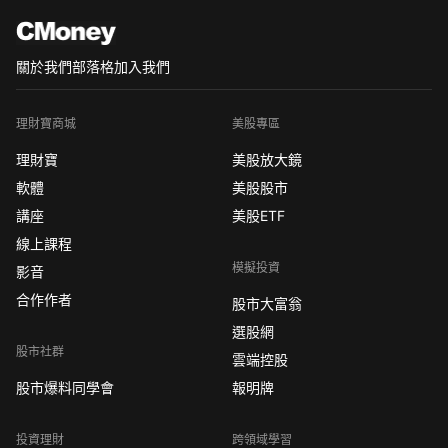
關於我們
部落格
加入我們
理財寶商城
美股專區
理財寶
美股放大鏡
軟體
美股股市
講座
美股ETF
線上課程
模擬投資
影音
合作作者
股市大富翁
選股網
股市社群
雲端控股
股市爆料同學會
報明牌
投資理財
跨領域學習