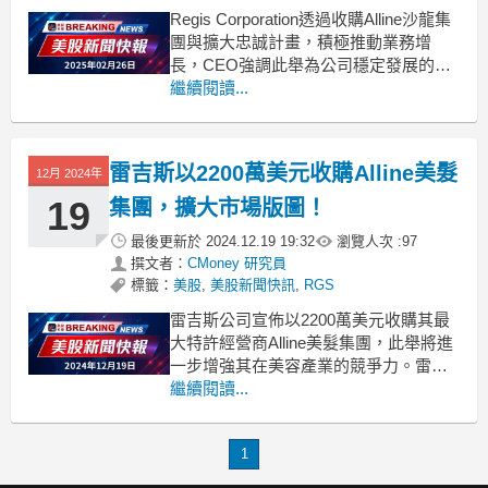
Regis Corporation透過收購Alline沙龍集
團與擴大忠誠計畫，積極推動業務增
長，CEO強調此舉為公司穩定發展的關
鍵。在最新的財報電話會議中，Regis
繼續閱讀...
Corporation的首席執行官Matthew
Doctor指出，收購Alline Salon Group是
公司戰略上的重要里程碑
雷吉斯以2200萬美元收購Alline美髮
12月 2024年
19
集團，擴大市場版圖！
最後更新於
2024.12.19 19:32
瀏覽人次 :
97
撰文者：
CMoney 研究員
標籤：
美股
,
美股新聞快訊
,
RGS
雷吉斯公司宣佈以2200萬美元收購其最
大特許經營商Alline美髮集團，此舉將進
一步增強其在美容產業的競爭力。雷吉
斯（Regis）近日正式宣佈，以2200萬美
繼續閱讀...
元的價格收購旗下最大的特許經營商
——Alline美髮集團（ASG）。這項交易
1
不僅為雷吉斯帶來了更多的市場份額，
也顯示出其對未來發展的信心。根據