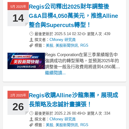
特。自2013年加入公司的萊恩，目前擔
Regis公司釋出2025財年調整後
5月 2025年
任Supercuts及Cost Cutters品牌運
14
G&A目標4,050萬美元，推進Alline
整合與Supercuts轉型！
最後更新於
2025.5.14 02:32
瀏覽人次 :
439
撰文者：
CMoney 研究員
標籤：
美股
,
美股新聞快訊
,
RGS
Regis Corporation在第三季業績報告中
強調成功的轉型策略，並預測2025年的
調整後一般及行政費用將達到4,050萬美
元。Regis Corporation（RGS）於最新
繼續閱讀...
的財報電話會議中，總裁兼首席執行官
Matthew Doctor表示，公司正處於全面
轉型之中，旨在建立更具韌性和效率的
Regis收購Alline沙龍集團，展現成
2月 2025年
26
長策略及忠誠計畫擴張！
最後更新於
2025.2.26 00:49
瀏覽人次 :
334
撰文者：
CMoney 研究員
標籤：
美股
,
美股新聞快訊
,
RGS