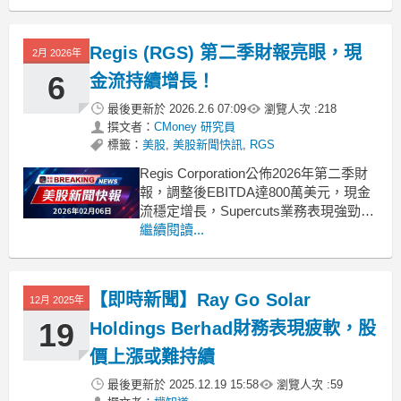
gap: 1rem !import
Regis (RGS) 第二季財報亮眼，現
2月 2026年
6
金流持續增長！
最後更新於
2026.2.6 07:09
瀏覽人次 :
218
撰文者：
CMoney 研究員
標籤：
美股
,
美股新聞快訊
,
RGS
Regis Corporation公佈2026年第二季財
報，調整後EBITDA達800萬美元，現金
流穩定增長，Supercuts業務表現強勁。
.badgeprice-container {
繼續閱讀...
display: flex !important;
gap: 1rem
【即時新聞】Ray Go Solar
12月 2025年
19
Holdings Berhad財務表現疲軟，股
價上漲或難持續
最後更新於
2025.12.19 15:58
瀏覽人次 :
59