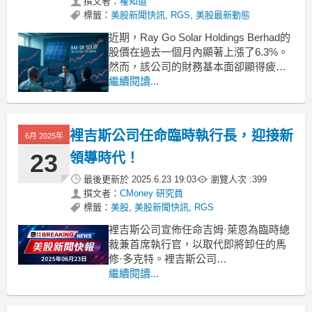
撰文者：
權知道
標籤：
美股新聞快訊
,
RGS
,
美股最新動態
近期，Ray Go Solar Holdings Berhad的
股價在過去一個月內顯著上漲了6.3%。
然而，該公司的財務基本面卻顯得疲
軟，這讓投資人對其股價持續上漲的能
繼續閱讀...
力產生懷疑。特別是該公司的股東權益
報酬率（ROE），這是一個衡量公司盈
利能力的重要指標。ROE能夠告訴投資
裡吉斯公司任命臨時執行長，迎接新
6月 2025年
人其資本的再投資效率如何，
23
領導時代！
最後更新於
2025.6.23 19:03
瀏覽人次 :
399
撰文者：
CMoney 研究員
標籤：
美股
,
美股新聞快訊
,
RGS
裡吉斯公司宣佈任命吉姆·萊恩為臨時總
裁兼首席執行官，以取代即將卸任的馬
修·多克特。裡吉斯公司
（NASDAQ:RGS）近日宣佈，吉姆·萊
繼續閱讀...
恩將擔任臨時總裁和首席執行官，接替
決定於2025年6月30日辭職的馬修·多克