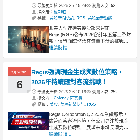
最後更新於
2026.2.7 15:29
瀏覽人次 :
52
撰文者：
權知道
標籤：
美股新聞快訊
,
RGS
,
美股最新動態
北美大型連鎖美髮沙龍營運商
Regis(RGS)公布2026會計年度第二季財
報，儘管面臨整體客流量下滑的挑戰，
公司仍繳出亮眼成績單。受惠於自營沙
繼續閱讀...
龍業務的強勁表現及嚴格的成本控管，
不僅營收大幅成長，更連續五個季度實
現營運現金流轉正。管理層強調，未來
Regis強調現金生成與數位策略，
2月 2026年
將持續聚焦於數位轉型與AI應用，以提
升營運效率。營收年增
6
2026年持續應對客流挑戰！
最後更新於
2026.2.6 10:16
瀏覽人次 :
252
撰文者：
CMoney 研究員
標籤：
美股
,
美股新聞快訊
,
RGS
Regis Corporation Q2 2026業績顯示，
儘管面臨客流困境，但公司專注於現金
生成及數位轉型，展望未來增長潛力。
.badgeprice-container {
繼續閱讀...
display: flex !important;