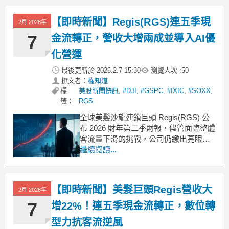
下滑0.10%，但在成本控管與營運效率提
升下，調整後 EBITDA 達到800萬美元，
【即時新聞】Regis(RGS)連五季現
2月 2026年
年增11
7
金流轉正，營收大增兩成並導入AI優
化營運
最後更新於
2026.2.7 15:30
瀏覽人次 :
50
撰文者：
權知道
標
美股新聞快訊
,
#DJI
,
#GSPC
,
#IXIC
,
#SOXX
,
籤：
RGS
全球美髮沙龍連鎖巨頭 Regis(RGS) 公
布 2026 財年第二季財報，儘管面臨整體
客流量下滑的挑戰，公司仍繳出亮眼成
績單。受惠於直營店業務增長及嚴格的
繼續閱讀...
成本控管，不僅營收較前一年同期大幅
成長，更連續第五個季度實現正向營運
現金流。管理層強調，未來將持續聚焦
【即時新聞】美髮巨頭Regis營收大
2月 2026年
於數位轉型與 AI 技術應用，以提升營運
精
7
增22%！連五季現金流轉正，數位轉
型力抗客流逆風