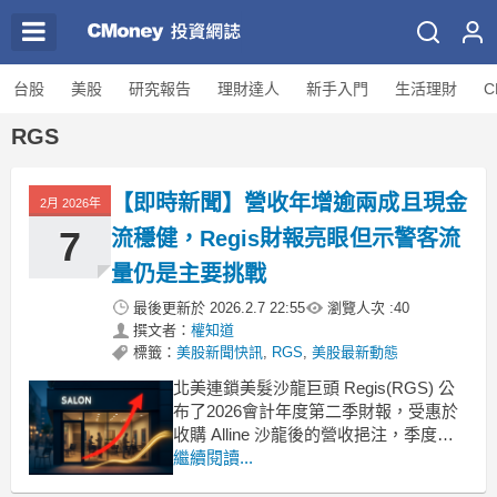
台股
美股
研究報告
理財達人
新手入門
生活理財
C
RGS
【即時新聞】營收年增逾兩成且現金
2月 2026年
7
流穩健，Regis財報亮眼但示警客流
量仍是主要挑戰
最後更新於
2026.2.7 22:55
瀏覽人次 :
40
撰文者：
權知道
標籤：
美股新聞快訊
,
RGS
,
美股最新動態
北美連鎖美髮沙龍巨頭 Regis(RGS) 公
布了2026會計年度第二季財報，受惠於
收購 Alline 沙龍後的營收挹注，季度總
營收達到5710萬美元，較前一年同期大
繼續閱讀...
幅成長22.3%。儘管整體同店銷售額微幅