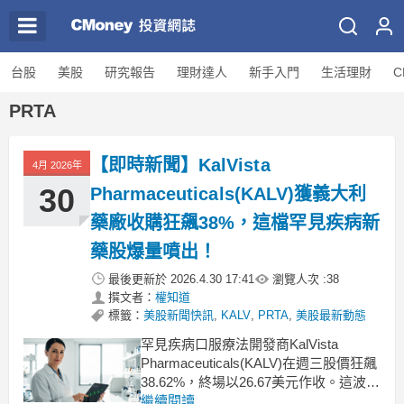
台股
美股
研究報告
理財達人
新手入門
生活理財
C
PRTA
【即時新聞】KalVista
4月 2026年
30
Pharmaceuticals(KALV)獲義大利
藥廠收購狂飆38%，這檔罕見疾病新
藥股爆量噴出！
最後更新於
2026.4.30 17:41
瀏覽人次 :
38
撰文者：
權知道
標籤：
美股新聞快訊
,
KALV
,
PRTA
,
美股最新動態
罕見疾病口服療法開發商KalVista
Pharmaceuticals(KALV)在週三股價狂飆
38.62%，終場以26.67美元作收。這波猛
烈漲勢主要來自義大利製藥巨頭Chiesi
繼續閱讀...