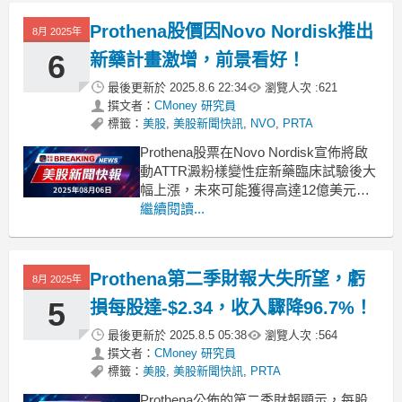
Prothena股價因Novo Nordisk推出
8月 2025年
6
新藥計畫激增，前景看好！
最後更新於
2025.8.6 22:34
瀏覽人次 :
621
撰文者：
CMoney 研究員
標籤：
美股
,
美股新聞快訊
,
NVO
,
PRTA
Prothena股票在Novo Nordisk宣佈將啟
動ATTR澱粉樣變性症新藥臨床試驗後大
幅上漲，未來可能獲得高達12億美元的
里程碑支付。Prothena公司
繼續閱讀...
（NASDAQ:PRTA）週三股價驚人上
漲，原因是Novo Nordisk（NVO）在其
第二季財報會議中宣佈，將開始針對致
Prothena第二季財報大失所望，虧
8月 2025年
命疾病ATTR澱粉
5
損每股達-$2.34，收入驟降96.7%！
最後更新於
2025.8.5 05:38
瀏覽人次 :
564
撰文者：
CMoney 研究員
標籤：
美股
,
美股新聞快訊
,
PRTA
Prothena公佈的第二季財報顯示，每股