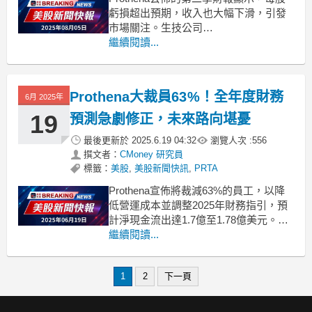
虧損超出預期，收入也大幅下滑，引發
市場關注。生技公司
Prothena（NASDAQ:PRTA）近日發布
繼續閱讀...
了其2025年第二季的財報，結果令人擔
憂。該公司報告每股虧損為-$2.34，較市
場預期高出$0.55；而營收僅為$4.42百
Prothena大裁員63%！全年度財務
6月 2025年
萬美元，與去年同期相比下降了驚人
19
預測急劇修正，未來路向堪憂
最後更新於
2025.6.19 04:32
瀏覽人次 :
556
撰文者：
CMoney 研究員
標籤：
美股
,
美股新聞快訊
,
PRTA
Prothena宣佈將裁減63%的員工，以降
低營運成本並調整2025年財務指引，預
計淨現金流出達1.7億至1.78億美元。生
技公司Prothena（NASDAQ:PRTA）近
繼續閱讀...
日驚傳將裁減約63%的員工，此舉旨在
顯著降低營運成本，以支援其剩餘的自
1
2
下一頁
有專案、合作項目的義務及預期的商業
發展活動。隨著這一重組