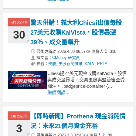
Group宣布，將以每股27美元的現金價
格收購該公司。這項併購消息讓市場情
緒沸騰，帶動當日成交量爆出超過7,137
驚天併購！義大利Chiesi出價每股
4月 2026年
萬
30
27美元收購KalVista，股價暴漲
39％、成交量飆升
最後更新於
2026.4.30 06:37
瀏覽人次 :
318
撰文者：
CMoney 研究員
標籤：
美股
,
美股新聞快訊
,
KALV
,
PRTA
Chiesi提27美元現金收購KalVista，股價
與成交量暴增，交易風險與監管審查受
關注。 .badgeprice-container {
display: flex !important;
繼續閱讀...
gap: 1rem !important;
flex
【即時新聞】Prothena 現金消耗情
1月 2026年
3
況：未來21個月資金充裕
最後更新於
2026.1.3 02:43
瀏覽人次 :
80