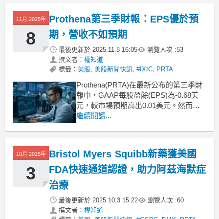
Prothena第三季財報：EPS優於預
11月 2025年
8
期，營收不如預期
最後更新於
2025.11.8 16:05
瀏覽人次 :
53
撰文者：
權知道
標籤：
美股
,
美股新聞快訊
,
#IXIC
,
PRTA
Prothena(PRTA)在最新公布的第三季財
報中，GAAP每股盈餘(EPS)為-0.68美
元，較市場預期高出0.01美元。然而，
營收僅達到240萬美元，低於預期的664
繼續閱讀...
萬美元。這些數據顯示出公司在收入方
面面臨挑戰。全年現金流預測維持不變
Prothena預計全年營運和投資活動的淨
Bristol Myers Squibb新藥獲美國
10月 2025年
現金使用額將在1.
3
FDA快速通道認證，助力阿茲海默症
治療
最後更新於
2025.10.3 15:22
瀏覽人次 :
60
撰文者：
權知道