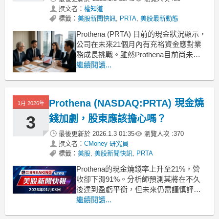
撰文者：
權知道
標籤：
美股新聞快訊
,
PRTA
,
美股最新動態
Prothena (PRTA) 目前的現金狀況顯示，
公司在未來21個月內有充裕資金應對業
務成長挑戰。雖然Prothena目前尚未盈
利，但分析師預測其將在不久的將來達
繼續閱讀...
到盈虧平衡，這對投資人來說是一個積
極的信號。公司截至2025年9月擁有3.31
億美元的現金儲備，並在過去12個月內
Prothena (NASDAQ:PRTA) 現金燒
1月 2026年
消耗了1.88億美元的
3
錢加劇，股東應該擔心嗎？
最後更新於
2026.1.3 01:35
瀏覽人次 :
370
撰文者：
CMoney 研究員
標籤：
美股
,
美股新聞快訊
,
PRTA
Prothena的現金燒錢率上升至21%，營
收卻下滑91%。分析師預測其將在不久
後達到盈虧平衡，但未來仍需謹慎評
估。 .badgeprice-container {
繼續閱讀...
display: flex !important;
gap: 1rem !important;