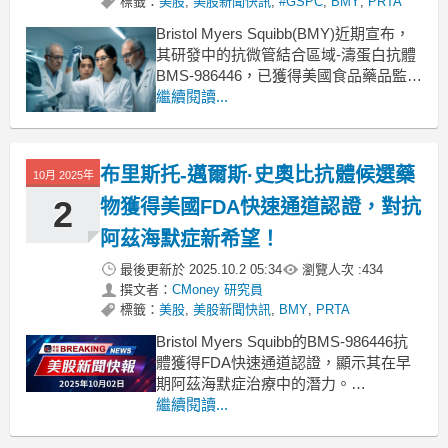
標籤：
美股
,
美股新聞快訊
,
#GSPC
,
BMY
,
PRTA
Bristol Myers Squibb(BMY)近期宣布，
其研發中的抗微管結合區域-濤蛋白抗體
BMS-986446，已獲得美國食品藥品監督
管理局(FDA)的快速通道認證。此藥物目
繼續閱讀...
前正處於第二階段臨床試驗，針對早期
阿茲海默症患者。根據該公司表示，
BMS-986446在前期臨床模型中，顯示出
布里斯托-邁爾斯·史奧比抗體候選藥
10月 2025年
顯著降低濤
2
物獲得美國FDA快速通道認證，對抗
阿茲海默症新希望！
最後更新於
2025.10.2 05:34
瀏覽人次 :
434
撰文者：
CMoney 研究員
標籤：
美股
,
美股新聞快訊
,
BMY
,
PRTA
Bristol Myers Squibb的BMS-986446抗
體獲得FDA快速通道認證，顯示其在早
期阿茲海默症治療中的潛力。
.badgeprice-container {
繼續閱讀...
display: flex !important;
gap: 1rem !importa