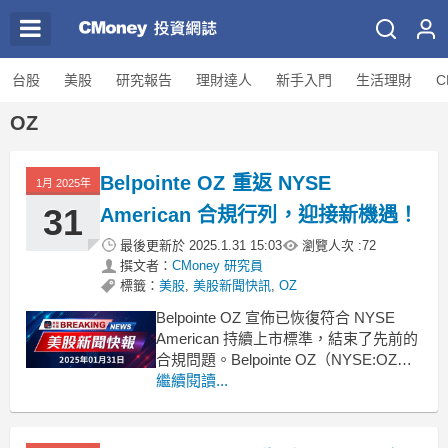
台股
美股
研究報告
理財達人
新手入門
生活理財
C
OZ
Belpointe OZ 重返 NYSE
1月 2025年
31
American 合規行列，迎接新機遇！
最後更新於
2025.1.31 15:03
瀏覽人次 :
72
撰文者：
CMoney 研究員
標籤：
美股
,
美股新聞快訊
,
OZ
Belpointe OZ 宣佈已恢復符合 NYSE
American 持續上市標準，結束了先前的
合規問題。Belpointe OZ（NYSE:OZ）
於本週四宣佈，該公司已成功重回
繼續閱讀...
NYSE American 的合規名單。此前，由
於將2024年年度會議延至2025年舉辦，
導致其收到非合規通知。然而，隨