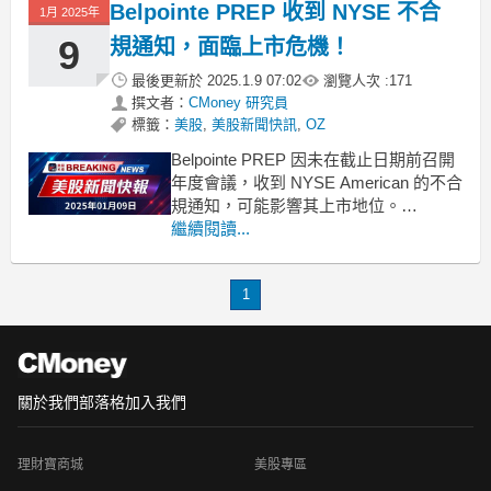
Belpointe PREP 收到 NYSE 不合
1月 2025年
9
規通知，面臨上市危機！
最後更新於
2025.1.9 07:02
瀏覽人次 :
171
撰文者：
CMoney 研究員
標籤：
美股
,
美股新聞快訊
,
OZ
Belpointe PREP 因未在截止日期前召開
年度會議，收到 NYSE American 的不合
規通知，可能影響其上市地位。
Belpointe PREP（NYSE:OZ）於本週三
繼續閱讀...
宣佈，收到了來自 NYSE American 的正
式信函，指出該公司因未能在 2024 年
1
12 月 31 日之前召開
關於我們
部落格
加入我們
理財寶商城
美股專區