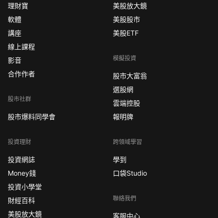
理財寶
美股放大鏡
軟體
美股股市
講座
美股ETF
線上課程
模擬投資
影音
合作作者
股市大富翁
選股網
股市社群
雲端控股
股市爆料同學會
報明牌
投資理財
跨領域學習
投資網誌
學到
Money錢
口袋Studio
投資小學堂
聯絡我們
財經百科
美股放大鏡
客服中心