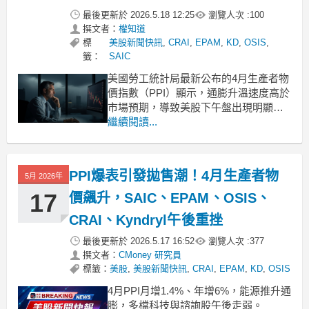
最後更新於
2026.5.18 12:25
瀏覽人次 :
100
撰文者：
權知道
標
美股新聞快訊
,
CRAI
,
EPAM
,
KD
,
OSIS
,
籤：
SAIC
美國勞工統計局最新公布的4月生產者物
價指數（PPI）顯示，通膨升溫速度高於
市場預期，導致美股下午盤出現明顯跌
勢，包含CRA International(CRAI)、
繼續閱讀...
Science Applications(SAIC)、OSI
Systems(OSIS)、EPAM
Systems(EPAM)與Kynd
PPI爆表引發拋售潮！4月生產者物
5月 2026年
17
價飆升，SAIC、EPAM、OSIS、
CRAI、Kyndryl午後重挫
最後更新於
2026.5.17 16:52
瀏覽人次 :
377
撰文者：
CMoney 研究員
標籤：
美股
,
美股新聞快訊
,
CRAI
,
EPAM
,
KD
,
OSIS
4月PPI月增1.4%、年增6%，能源推升通
膨，多檔科技與諮詢股午後走弱。