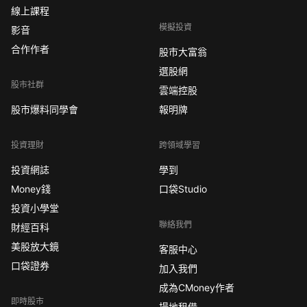
線上課程
模擬投資
影音
合作作者
股市大富翁
選股網
股市社群
雲端控股
股市爆料同學會
報明牌
投資理財
跨領域學習
投資網誌
學到
Money錢
口袋Studio
投資小學堂
聯絡我們
財經百科
美股放大鏡
客服中心
口袋證券
加入我們
成為CMoney作者
即時股市
場地租借