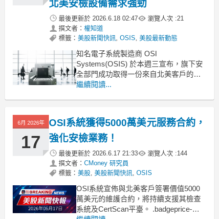
北美安檢設備需求強勁
最後更新於
2026.6.18 02:47
瀏覽人次 :
21
撰文者：
權知道
標籤：
美股新聞快訊
,
OSIS
,
美股最新動態
知名電子系統製造商 OSI
Systems(OSIS) 於本週三宣布，旗下安
全部門成功取得一份來自北美客戶的維
護訂單，總金額約達 5000 萬美元。該合
繼續閱讀...
約主要為客戶現有已安裝的 Rapiscan 檢
查系統提供持續的維護服務，這套系統
被廣泛應用於行李、貨物以及車輛的安
OSI系統獲得5000萬美元服務合約，
6月 2026年
全篩查，對維持高標準的安檢作業至關
17
強化安檢業務！
最後更新於
2026.6.17 21:33
瀏覽人次 :
144
撰文者：
CMoney 研究員
標籤：
美股
,
美股新聞快訊
,
OSIS
OSI系統宣佈與北美客戶簽署價值5000
萬美元的維護合約，將持續支援其檢查
系統及CertScan平臺。 .badgeprice-
container {