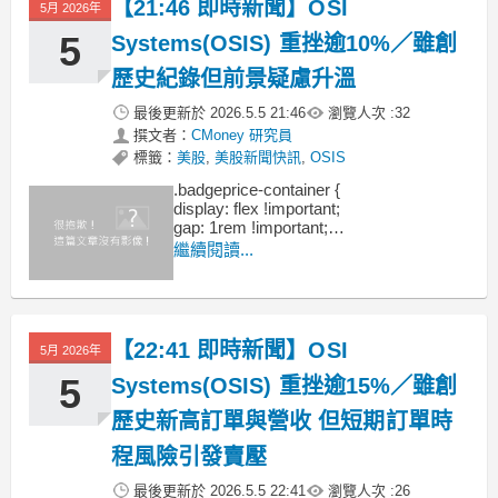
【21:46 即時新聞】OSI
5月 2026年
5
Systems(OSIS) 重挫逾10%／雖創
歷史紀錄但前景疑慮升溫
最後更新於
2026.5.5 21:46
瀏覽人次 :
32
撰文者：
CMoney 研究員
標籤：
美股
,
美股新聞快訊
,
OSIS
.badgeprice-container {
display: flex !important;
gap: 1rem !important;
flex-wrap: wrap !important; /* 自動換行 */
繼續閱讀...
}
【22:41 即時新聞】OSI
5月 2026年
5
Systems(OSIS) 重挫逾15%／雖創
歷史新高訂單與營收 但短期訂單時
程風險引發賣壓
最後更新於
2026.5.5 22:41
瀏覽人次 :
26