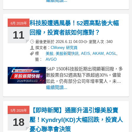
繼續閱讀...
display: flex !important;
gap: 1rem !important;
科技股遭遇風暴！52週高點後大幅
6月 2026年
11
回撥，投資者該如何應對？
最後更新於
2026.6.11 04:03
瀏覽人次 :
340
撰文者：
CMoney 研究員
標
美股
,
美股新聞快訊
,
AEIS
,
AKAM
,
AOSL
,
籤：
AVGO
S&P 1500科技股近期出現顯著回撥，多
數股票自52週高點下跌超過30%。儘管
如此，仍有部分公司年增率驚人，未來
走勢引發關注。 .badgeprice-container {
繼續閱讀...
display: flex !important;
gap: 1rem !import
【即時新聞】通膨升溫引爆美股賣
5月 2026年
18
壓！Kyndryl(KD)大幅回跌，投資人
憂心聯準會決策