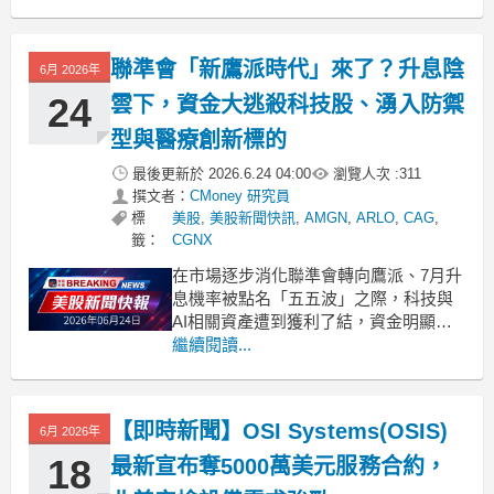
具備專業規模的公司協助轉型，但這些
科技公司也面臨大型企業競爭，以及日
益嚴格的數據隱私法規審查。在最新公
聯準會「新鷹派時代」來了？升息陰
6月 2026年
布的第一季財報中，整體特種科技類股
表現強勁，營收平均超出分析
24
雲下，資金大逃殺科技股、湧入防禦
型與醫療創新標的
最後更新於
2026.6.24 04:00
瀏覽人次 :
311
撰文者：
CMoney 研究員
標
美股
,
美股新聞快訊
,
AMGN
,
ARLO
,
CAG
,
籤：
CGNX
在市場逐步消化聯準會轉向鷹派、7月升
息機率被點名「五五波」之際，科技與
AI相關資產遭到獲利了結，資金明顯轉
進民生必需消費與生技醫療等防禦與創
繼續閱讀...
新兼具標的，專家警告「新利率政權」
可能重塑未來數年的投資版圖。
.badgeprice-container {
【即時新聞】OSI Systems(OSIS)
display: flex !
6月 2026年
18
最新宣布奪5000萬美元服務合約，