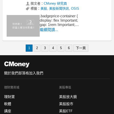
撰文者：
CMoney 研究員
標籤：
美股
,
美股新聞快訊
,
OSIS
.badgeprice-container {
display: flex !important;
gap: 1rem !important;
flex-wrap: wrap !important; /* 自動換行 */
繼續閱讀...
}
1
2
3
4
5
6
下一頁
關於我們
部落格
加入我們
理財寶商城
美股專區
理財寶
美股放大鏡
軟體
美股股市
講座
美股ETF