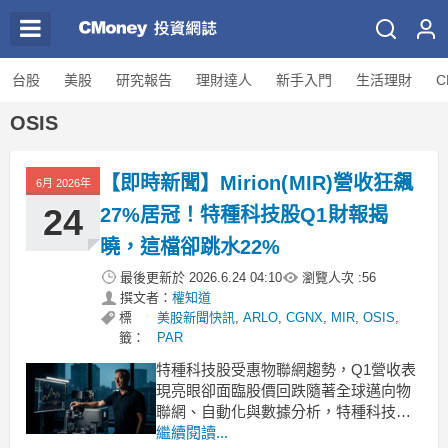
台股
美股
研究報告
理財達人
新手入門
生活理財
C
OSIS
【即時新聞】Mirion(MIR)營收狂飆
6月 2026年
24
27%居冠！特種科技股Q1財報揭
曉，這檔卻跳水22%
最後更新於
2026.6.24 04:10
瀏覽人次 :
56
撰文者：
權知道
標
美股新聞快訊
,
ARLO
,
CGNX
,
MIR
,
OSIS
,
籤：
PAR
特種科技股受惠物聯網趨勢，Q1營收表
現亮眼卻面臨股價回跌隨著全球邁向物
聯網、自動化與數據分析，特種科技類
股迎來強勁的需求動能。許多企業需要
繼續閱讀...