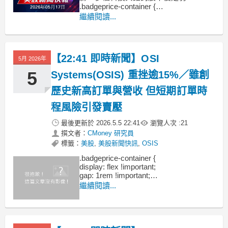
.badgeprice-container {
display: flex !important;
繼續閱讀...
gap: 1rem !important;
flex-wrap: wr
【22:41 即時新聞】OSI
5月 2026年
5
Systems(OSIS) 重挫逾15%／雖創
歷史新高訂單與營收 但短期訂單時
程風險引發賣壓
最後更新於
2026.5.5 22:41
瀏覽人次 :
21
撰文者：
CMoney 研究員
標籤：
美股
,
美股新聞快訊
,
OSIS
.badgeprice-container {
display: flex !important;
gap: 1rem !important;
flex-wrap: wrap !important; /* 自動換行 */
繼續閱讀...
}