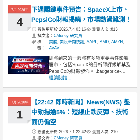
下週關鍵事件預告：SpaceX上市、
7月 2026年
4
PepsiCo財報揭曉，市場動盪難測！
最後更新於
2026.7.4 03:16
瀏覽人次 :
813
撰文者：
CMoney 研究員
標
美股
,
美股新聞快訊
,
AAPL
,
AMD
,
AMZN
,
籤：
AVAV
即將到來的一週將有多項重要事件影響
股市，包括SpaceX的分析師評級解禁及
PepsiCo的財報發佈。 .badgeprice-
container {
繼續閱讀...
display: flex !important;
gap: 1rem !important;
【22:42 即時新聞】News(NWS) 盤
7月 2026年
1
中勁揚逾5%：短線止跌反彈、技術
面仍偏空
最後更新於
2026.7.1 22:42
瀏覽人次 :
210
撰文者：
CMoney 研究員