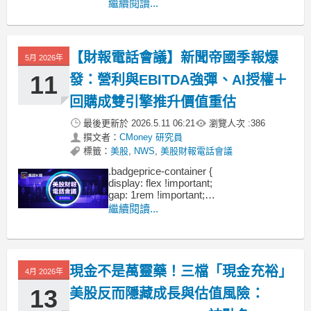
display: flex !important;
繼續閱讀...
gap: 1rem !important;
flex-
【財報電話會議】新聞帝國季報爆
5月 2026年
11
發：營利與EBITDA強彈、AI授權＋
回購成雙引擎推升價值重估
最後更新於
2026.5.11 06:21
瀏覽人次 :
386
撰文者：
CMoney 研究員
標籤：
美股
,
NWS
,
美股財報電話會議
.badgeprice-container {
display: flex !important;
gap: 1rem !important;
flex-wrap: wrap !important; /* 自動換行 */
繼續閱讀...
}
現金不是萬靈藥！三檔「現金充裕」
4月 2026年
13
美股反而隱藏成長與估值風險：