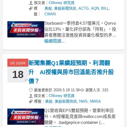
撰文者：
CMoney 研究員
標
美股
,
美股新聞快訊
,
ACTG
,
AQN
,
BILL
,
籤：
CWAN
Starboard一季持倉4.57億美元，Qorvo
佔比13%，量化評分卻為「持有」，投
資者應關注激進投資與量化模型的矛盾
風險。 .badgeprice-container {
繼續閱讀...
display: flex !important;
gap: 1rem !import
新聞集團Q1業績超預期、利潤翻
5月 2026年
18
升 AI授權與房市回溫能否推升股
價？
最後更新於
2026.5.18 11:38
瀏覽人次 :
315
撰文者：
CMoney 研究員
標籤：
美股
,
美股新聞快訊
,
NWS
,
NWSA
Q1營收與EPS雙超預期，營業利率回
升，AI授權能見度與realtor.com成長是
關鍵。 .badgeprice-container {