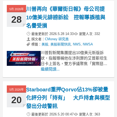
川普再向《華爾街日報》母公司提
5月 2026年
28
10億美元誹謗訴訟 控報導誤植與
名譽受損
最後更新於
2026.5.28 14:33
瀏覽人次 :
332
撰文者：
CMoney 研究員
標籤：
美股
,
美股新聞快訊
,
NWS
,
NWSA
川普對新聞集團提出10億美元新版訴
狀，指報導稱他在涉刑罪的艾普斯坦生
日卡上簽名，雙方爭議聚焦「實際惡
意」標準。 .badgeprice-container {
繼續閱讀...
display: flex !important;
gap: 1rem !important;
Starboard重押Qorvo佔13%卻被量
5月 2026年
20
化評分列「持有」 大戶持倉與模型
發出分歧警訊
最後更新於
2026.5.20 00:47
瀏覽人次 :
363