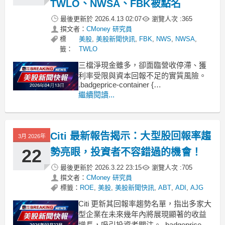
TWLO、NWSA、FBK被點名
最後更新於
2026.4.13 02:07
瀏覽人次 :
365
撰文者：
CMoney 研究員
標
美股
,
美股新聞快訊
,
FBK
,
NWS
,
NWSA
,
籤：
TWLO
三檔淨現金雖多，卻面臨營收停滯、獲
利率受限與資本回報不足的實質風險。
.badgeprice-container {
display: flex !important;
繼續閱讀...
gap: 1rem !important;
flex-wrap: wrap
Citi 最新報告揭示：大型股回報率趨
3月 2026年
22
勢亮眼，投資者不容錯過的機會！
最後更新於
2026.3.22 23:15
瀏覽人次 :
705
撰文者：
CMoney 研究員
標籤：
ROE
,
美股
,
美股新聞快訊
,
ABT
,
ADI
,
AJG
Citi 更新其回報率趨勢名單，指出多家大
型企業在未來幾年內將展現顯著的收益
增長，吸引投資者關注。 .badgeprice-