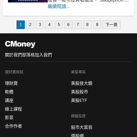
container {
繼續閱讀...
display: flex !important;
gap: 1rem !important;
f
1
2
3
4
5
6
7
8
9
下一頁
關於我們
部落格
加入我們
理財寶商城
美股專區
理財寶
美股放大鏡
軟體
美股股市
講座
美股ETF
線上課程
模擬投資
影音
合作作者
股市大富翁
選股網