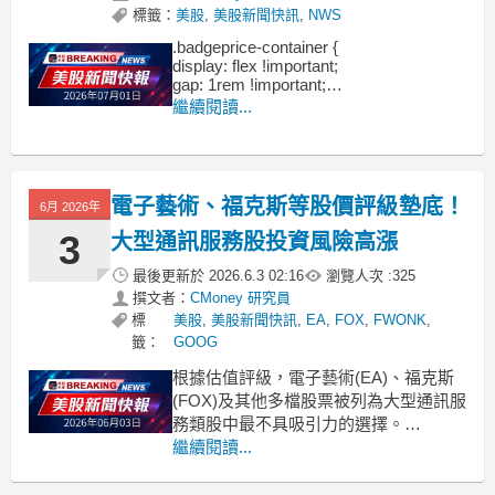
標籤：
美股
,
美股新聞快訊
,
NWS
.badgeprice-container {
display: flex !important;
gap: 1rem !important;
flex-wrap: wrap !important; /* 自動換行 */
繼續閱讀...
}
電子藝術、福克斯等股價評級墊底！
6月 2026年
3
大型通訊服務股投資風險高漲
最後更新於
2026.6.3 02:16
瀏覽人次 :
325
撰文者：
CMoney 研究員
標
美股
,
美股新聞快訊
,
EA
,
FOX
,
FWONK
,
籤：
GOOG
根據估值評級，電子藝術(EA)、福克斯
(FOX)及其他多檔股票被列為大型通訊服
務類股中最不具吸引力的選擇。
.badgeprice-container {
繼續閱讀...
display: flex !important;
gap: 1rem !important;