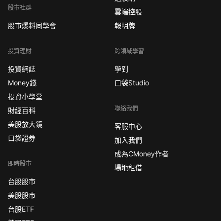
股市社群
雲端控股
股市爆料同學會
報明牌
投資理財
跨領域學習
投資網誌
學到
Money錢
口袋Studio
投資小學堂
聯絡我們
財經百科
美股放大鏡
客服中心
口袋證券
加入我們
成為CMoney作者
即時股市
場地租借
台股股市
美股股市
台股ETF