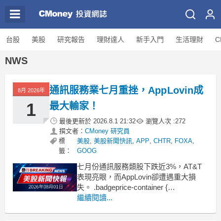
台股
美股
研究報告
理財達人
新手入門
生活理財
C
NWS
通訊服務業七月重挫，AppLovin成
8月 2026年
1
最大輸家！
最後更新於
2026.8.1 21:32
瀏覽人次 :
272
撰文者：
CMoney 研究員
標
美股
,
美股新聞快訊
,
APP
,
CHTR
,
FOXA
,
籤：
GOOG
七月份通訊服務類股下跌近3%，AT&T
表現亮眼，而AppLovin卻遭遇重大損
失。 .badgeprice-container {
display: flex !important;
繼續閱讀...
gap: 1rem !important;
flex-wrap